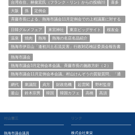
台湾在住、林俊宏氏（フランク・リン）からの投稿⑴
喜多
大阪
孫
定例会
斉藤市長による、熱海市議会11月定例会での上程議案に対する
説明①
日韓グルメフェア
来宮神社
東京ビッグサイト
桜友会
温泉
焼肉
熱海
熱海の名店名品紹介
熱海市伊豆山「逢初川土石流災害」行政対応検証委員会報告書
と熱海市の問題意識とは。
熱海市議会
熱海市議会3月定例会本会議。斉藤市長の施政方針（２）
熱海市議会11月定例会本会議。村山けんぞうの質疑質問、「通
告書」掲載。（１）
網代
衆議院
貞方
財政危機
起雲閣
野村監督
釜山
鈴木宗男
韓国
韓国カフェ
高橋
高須
村山憲三
リンク
株式会社東栄
熱海市議会議員