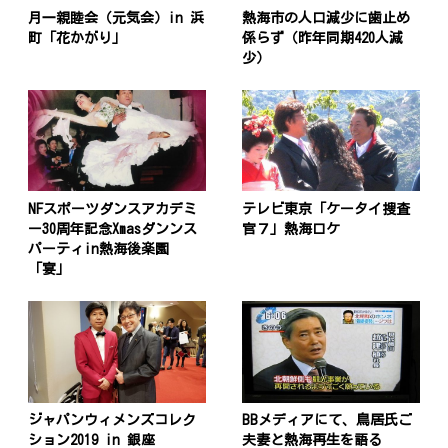
月一親睦会（元気会）in 浜
熱海市の人口減少に歯止め
町「花かがり」
係らず（昨年同期420人減
少）
NFスポーツダンスアカデミ
テレビ東京「ケータイ捜査
ー30周年記念Xmasダンンス
官７」熱海ロケ
パーティin熱海後楽園
「宴」
ジャパンウィメンズコレク
BBメディアにて、鳥居氏ご
ション2019 in 銀座
夫妻と熱海再生を語る