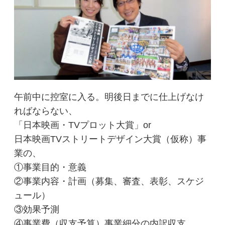
午前中に控室に入る。明後日までに仕上げなけ
ればならない、
「日本映画・TVプロット大賞」or
日本映画TVストリートデザイン大賞（仮称）事
業の、
①事業目的・意義
②事業内容・計画（募集、審査、表彰、スケジ
ュール）
③効果予測
④事業費（収支予算）事業細分の内訳収支