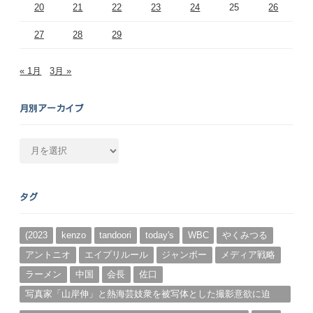
20
21
22
23
24
25
26
27
28
29
« 1月
3月 »
月別アーカイブ
月
別
ア
ー
タグ
カ
イ
ブ
(2023
kenzo
tandoori
today's
WBC
やくみつる
アントニオ
エイプリルール
ジャンボー
メディア戦略
ラーメン
中国
会長
佐口
写真家「山岸伸」と熱海芸妓衆を被写体とした撮影意欲に迫
る。（１）