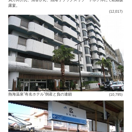
露宴。
(12,017)
熱海温泉”有名ホテル”倒産と負の連鎖
(10,795)