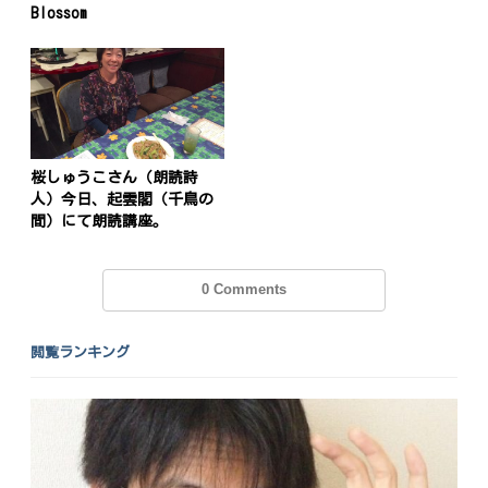
Blossom
投
稿
s
ナ
ビ
桜しゅうこさん（朗読詩
ゲ
人）今日、起雲閣（千鳥の
間）にて朗読講座。
ー
シ
0 Comments
ョ
ン
閲覧ランキング