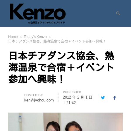
Search
村山憲三ウェブサイト
七転八起 – 村山憲三 Official Site
Home
Today's Kenzo
日本チアダンス協会、熱海温泉で合宿＋イベント参加へ興味！
日本チアダンス協会、熱
海温泉で合宿＋イベント
参加へ興味！
PUBLISHED
Author
POSTED BY
2012 年 2 月 1 日
Twitter
Facebook
ken@jyohou.com
21:42