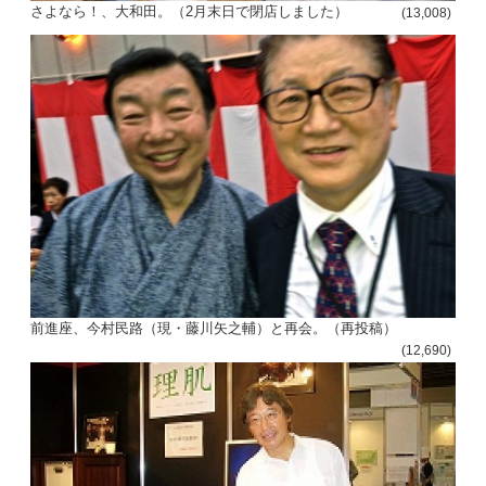
さよなら！、大和田。（2月末日で閉店しました）
(13,008)
前進座、今村民路（現・藤川矢之輔）と再会。（再投稿）
(12,690)