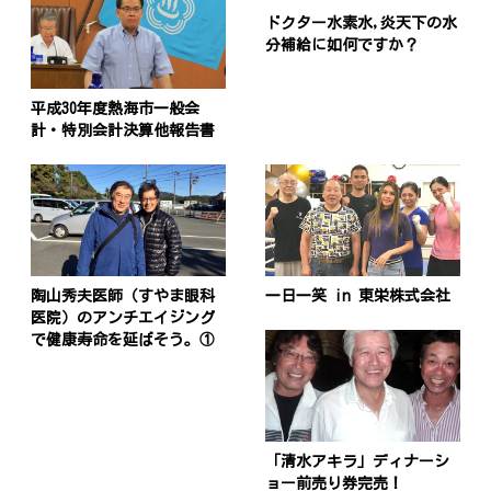
ドクター水素水,炎天下の水
分補給に如何ですか？
平成30年度熱海市一般会
計・特別会計決算他報告書
陶山秀夫医師（すやま眼科
一日一笑 in 東栄株式会社
医院）のアンチエイジング
で健康寿命を延ばそう。①
「清水アキラ」ディナーシ
ョー前売り券完売！