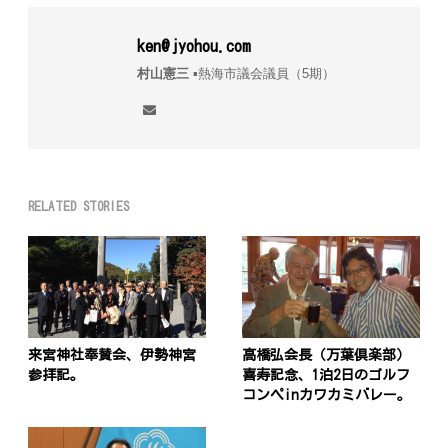
ken@jyohou.com
村山憲三
▪︎熱海市議会議員（5期）
RELATED STORIES
来宮神社奉賛会、伊勢神宮
高橋弘会長（万葉倶楽部）
参拝記。
喜寿記念、1泊2日のゴルフ
コンペinカワカミバレー。