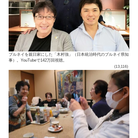
ブルネイを親日家にした「木村強」（日本統治時代のブルネイ県知
事）。YouTubeで142万回視聴。
(13,116)