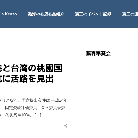
’s Kenzo
熱海の名店名品紹介
憲三のイベント記録
憲三の
 Site
藤森奉賛会
港と台湾の桃園国
航に活路を見出
りとなる。予定提出案件は 平成24年
、 固定資産評価委員、公平委員会委
条例案件10件、 […]
Share
this
post