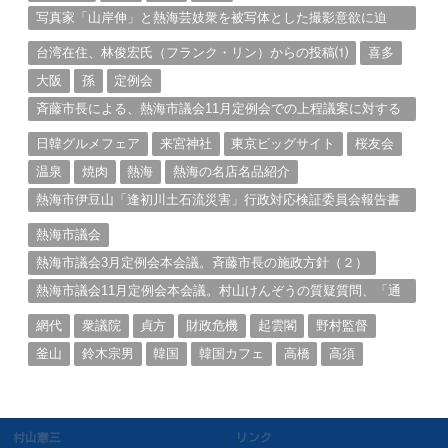
写真家「山岸伸」と熱海芸妓衆を被写体とした撮影意欲に迫
る。（１）
台湾在住、林俊宏氏（フランク・リン）からの投稿⑴
喜多
大阪
孫
定例会
斉藤市長による、熱海市議会11月定例会での上程議案に対する
説明①
日韓グルメフェア
来宮神社
東京ビッグサイト
桜友会
温泉
焼肉
熱海
熱海の名店名品紹介
熱海市伊豆山「逢初川土石流災害」行政対応検証委員会報告書
と熱海市の問題意識とは。
熱海市議会
熱海市議会3月定例会本会議。斉藤市長の施政方針（２）
熱海市議会11月定例会本会議。村山けんぞうの質疑質問、「通
告書」掲載。（１）
網代
衆議院
貞方
財政危機
起雲閣
野村監督
釜山
鈴木宗男
韓国
韓国カフェ
高橋
高須
村山憲三
リンク