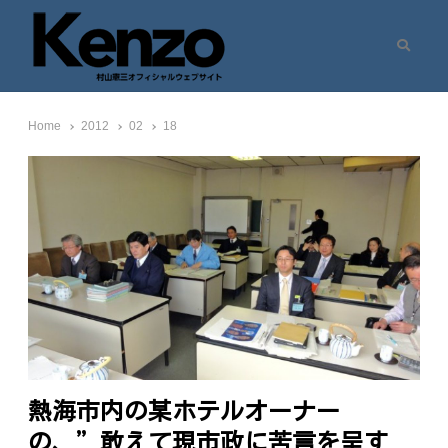
Search
村山憲三ウェブサイト
七転八起 – 村山憲三 Official Site
Home
2012
02
18
熱海市内の某ホテルオーナー
の、”敢えて現市政に苦言を呈す