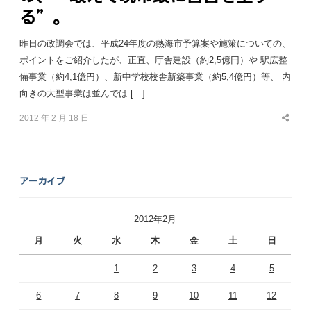
る”。
昨日の政調会では、平成24年度の熱海市予算案や施策についての、
ポイントをご紹介したが、正直、庁舎建設（約2,5億円）や 駅広整
備事業（約4,1億円）、新中学校校舎新築事業（約5,4億円）等、 内
向きの大型事業は並んでは […]
2012 年 2 月 18 日
Share
this
post
アーカイブ
2012年2月
月
火
水
木
金
土
日
1
2
3
4
5
6
7
8
9
10
11
12