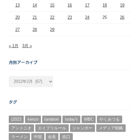
13
14
15
16
17
18
19
20
21
22
23
24
25
26
27
28
29
« 1月
3月 »
月別アーカイブ
月
別
ア
ー
タグ
カ
イ
ブ
(2023
kenzo
tandoori
today's
WBC
やくみつる
アントニオ
エイプリルール
ジャンボー
メディア戦略
ラーメン
中国
会長
佐口