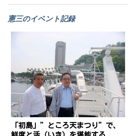
憲三のイベント記録
「初島」”ところ天まつり”で、
鮮度と活（いき）を堪能する