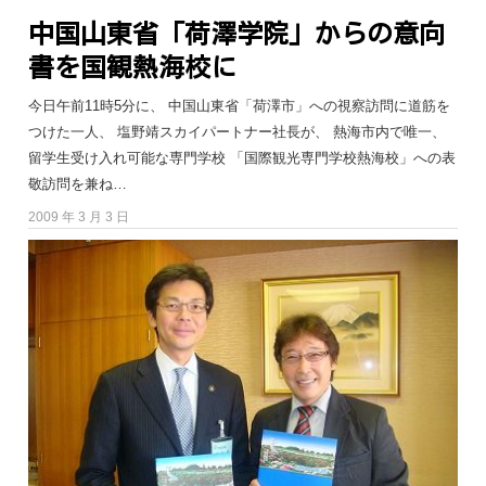
中国山東省「荷澤学院」からの意向
書を国観熱海校に
今日午前11時5分に、 中国山東省「荷澤市」への視察訪問に道筋を
つけた一人、 塩野靖スカイパートナー社長が、 熱海市内で唯一、
留学生受け入れ可能な専門学校 「国際観光専門学校熱海校」への表
敬訪問を兼ね…
2009 年 3 月 3 日