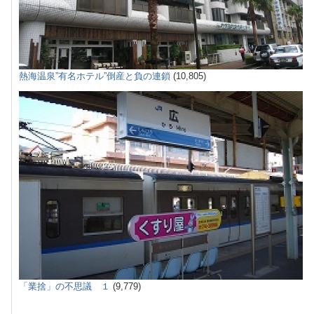
熱海温泉”有名ホテル”倒産と負の連鎖
(10,805)
「業捨」の不思議 １
(9,779)