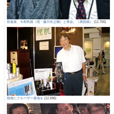
前進座、今村民路（現・藤川矢之輔）と再会。（再投稿）
(12,700)
熱海にクルーザー基地を
(12,696)