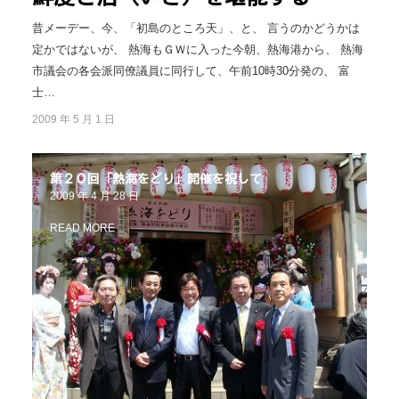
昔メーデー、今、「初島のところ天」、と、 言うのかどうかは
定かではないが、 熱海もＧＷに入った今朝、熱海港から、 熱海
市議会の各会派同僚議員に同行して、午前10時30分発の、 富
士…
2009 年 5 月 1 日
第２０回「熱海をどり」開催を祝して
2009 年 4 月 28 日
READ MORE