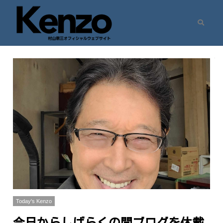
村山憲三ウェブサイト
七転八起 – 村山憲三 Official Site
Today's Kenzo
今日からしばらくの間ブログを休載