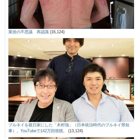
業捨の不思議 再認識
(16,124)
ブルネイを親日家にした「木村強」（日本統治時代のブルネイ県知
事）。YouTubeで142万回視聴。
(13,124)