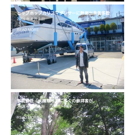
ヒップホップカリスマダンサーに熱海出身者多数
2009 年 4 月 2 日
READ MORE
来宮神社「大楠祭り」に多くの参拝者が
2008 年 5 月 5 日
READ MORE