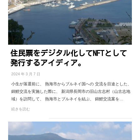
住民票をデジタル化してNFTとして
発行するアイディア。
2024 年 3 月 7 日
小生が落選前に、 熱海市からブルネイ国への 交流を目途とした、
錦鯉交流を実施した際に、 新潟県長岡市の旧山古志村（山古志地
域）を訪問して、 熱海市とブルネイを結ぶ、 錦鯉交流案を…
続きを読む