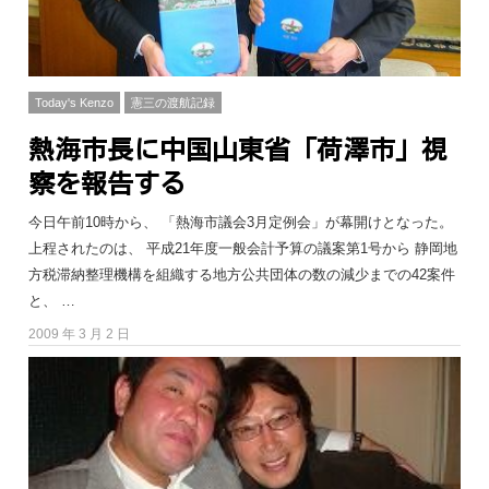
Today's Kenzo
憲三の渡航記録
熱海市長に中国山東省「荷澤市」視
察を報告する
今日午前10時から、 「熱海市議会3月定例会」が幕開けとなった。
上程されたのは、 平成21年度一般会計予算の議案第1号から 静岡地
方税滞納整理機構を組織する地方公共団体の数の減少までの42案件
と、 …
2009 年 3 月 2 日