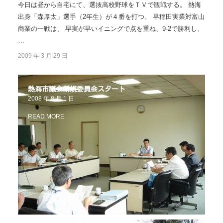
今日は昼から自宅にて、選抜高校野球をＴＶで観戦する。 熱海
出身「森厚太」選手（2年生）が４番を打つ、 早稲田実業対富山
商業の一戦は、 早実が早いイニングで点を重ね、9-2で勝利し、
…
2009 年 3 月 29 日
熱海市議会新規委員会スタート
2008 年 8 月 1 日
READ MORE