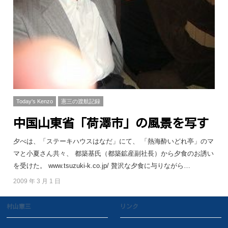
Today's Kenzo
憲三の渡航記録
中国山東省「荷澤市」の風景を写す
夕べは、「ステーキハウスはなだ」にて、 「熱海酔いどれ亭」のマ
マと小夏さん共々、 都築基氏（都築鉱産副社長）から夕食のお誘い
を受けた。 www.tsuzuki-k.co.jp/ 贅沢な夕食に与りながら…
2009 年 3 月 1 日
村山憲三
リンク