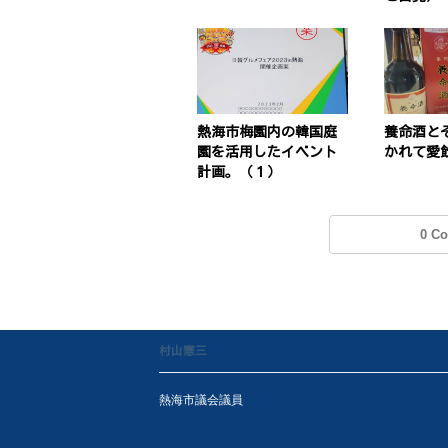
熱海市梅園内の韓国庭
養命酒と
園を活用したイベント
かれて愛
計画。（１）
0 C
村山憲三
熱海市議会議員