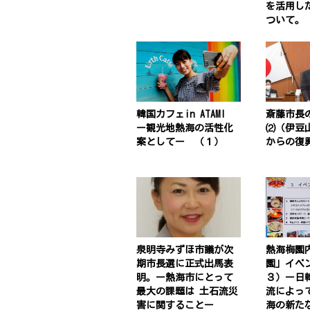
を活用し
ついて。
韓国カフェin ATAMI
斎藤市長
ー観光地熱海の活性化
⑵（伊豆
案としてー （１）
からの復
泉明寺みずほ市議が次
熱海梅園
期市長選に正式出馬表
園」イベ
明。ー熱海市にとって
３）ー日
最大の課題は 土石流災
流によっ
害に関することー
海の新た