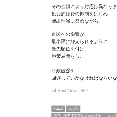
その金額により
対応は
異なり
投資的経費の抑制
をはじめ
歳
出削減に努めながら、
市民への影響が
最小限に抑えられる
よう
に
優
先順位を
付け
施策
展開をし
、
財政
破綻を
回避していかなければなら
い
投
稿
s
Post Views:
949
ナ
ビ
kenzo
today's
ゲ
伊豆山土石流災害被災者が請求している