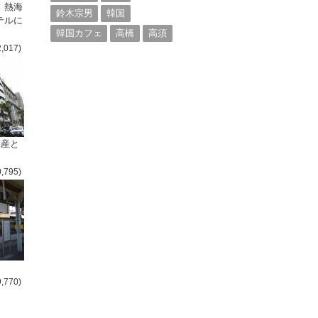
、熱海
鈴木宗男
韓国
テルに
韓国カフェ
高橋
高須
2,017)
倒産と
0,795)
9,770)