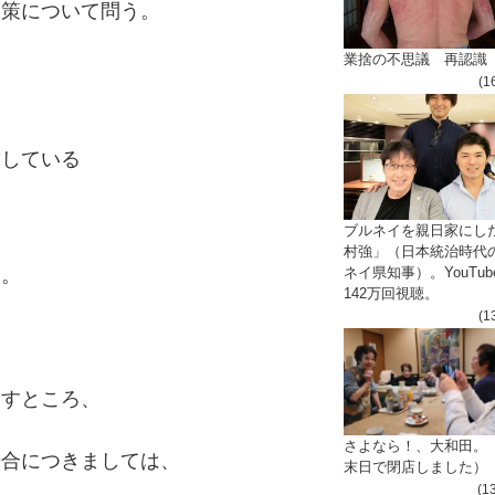
政策について問う。
業捨の不思議 再認識
(1
求している
ブルネイを親日家にし
村強」（日本統治時代
ネイ県知事）。YouTub
す。
142万回視聴。
(1
ますとこ
ろ
、
さよなら！、大和田。
場合につきまして
は、
末日で閉店しました）
(1