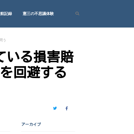
渡航記録
憲三の不思議体験
Search
問う
ている損害賠
綻を回避する
Twitter
Facebook
アーカイブ