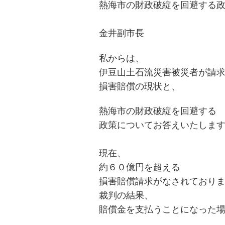
熱海市の財政
破綻を回避する
金井副市長
私からは、
伊豆山土石流災害被災者が請
損害賠償
の現
状と、
熱海市の財政破綻を回避する
政策についてお答えいたしま
現在、
約６０
億円
を超える
損害賠償
請求がなされており
裁判の結果、
賠償金を支払うことになった