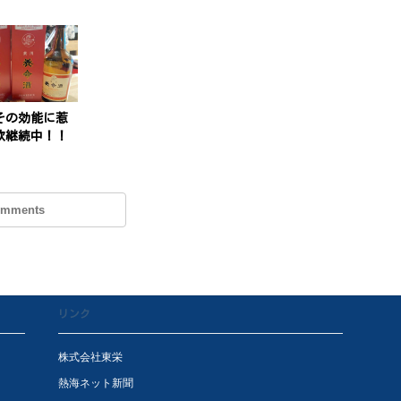
その効能に惹
飲継続中！！
omments
リンク
株式会社東栄
熱海ネット新聞