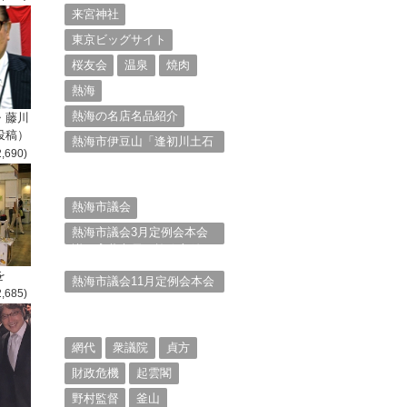
来宮神社
東京ビッグサイト
桜友会
温泉
焼肉
熱海
熱海の名店名品紹介
・藤川
投稿）
熱海市伊豆山「逢初川土石
2,690)
流災害」行政対応検証委員
会報告書と熱海市の問題意
識とは。
熱海市議会
熱海市議会3月定例会本会
議。斉藤市長の施政方針
（２）
を
熱海市議会11月定例会本会
2,685)
議。村山けんぞうの質疑質
問、「通告書」掲載。
（１）
網代
衆議院
貞方
財政危機
起雲閣
野村監督
釜山