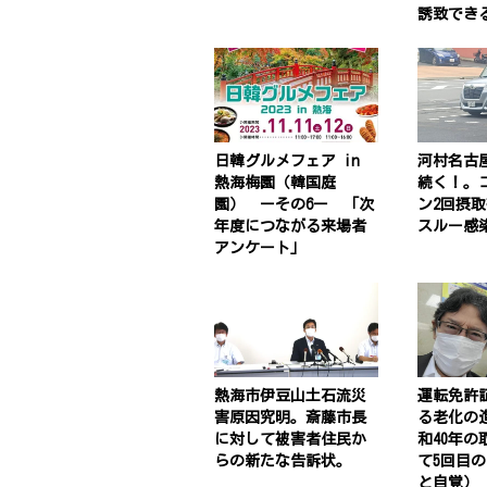
誘致でき
日韓グルメフェア in
河村名古
熱海梅園（韓国庭
続く！。
園） ーその6ー 「次
ン2回摂
年度につながる来場者
スルー感
アンケート」
熱海市伊豆山土石流災
運転免許
害原因究明。斎藤市長
る老化の
に対して被害者住民か
和40年の
らの新たな告訴状。
て5回目
と自覚）