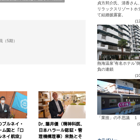
貞方邦介氏、清香さん
リラックスリゾートホ
て結婚披露宴。
(1
会議員（5期）
熱海温泉”有名ホテル”
負の連鎖
(1
「業捨」の不思議 １
のブルネイ・
Dr.藤井優（精神科医、
(
ーム国と「ロ
日本ハラール認証・管
ルネイ航空」
理機構理事）来熱とそ