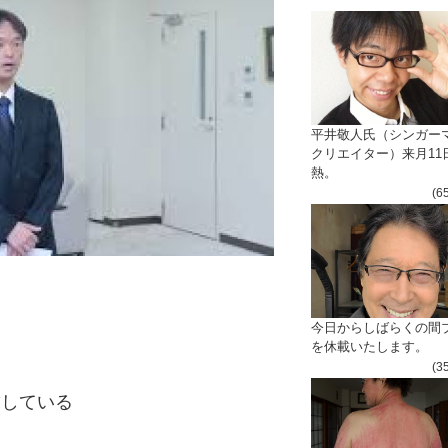
平井敬人氏（シンガー
クリエイター）来月11
熱。
(6
今日からしばらくの間
を休載いたします。
(3
求している