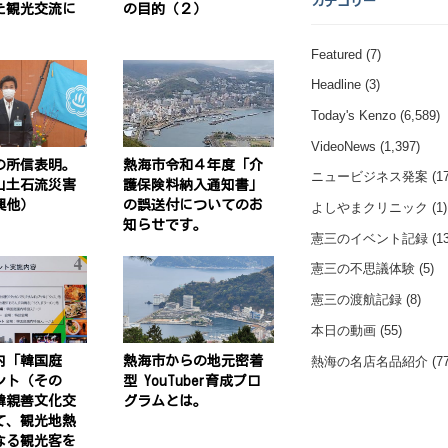
カテゴリー
た観光交流に
の目的（２）
Featured
(7)
Headline
(3)
Today's Kenzo
(6,589)
VideoNews
(1,397)
の所信表明。
熱海市令和４年度「介
ニュービジネス発案
(17
山土石流災害
護保険料納入通知書」
興他）
の誤送付についてのお
よしやまクリニック
(1)
知らせです。
憲三のイベント記録
(13
憲三の不思議体験
(5)
憲三の渡航記録
(8)
本日の動画
(55)
熱海の名店名品紹介
(77
内「韓国庭
熱海市からの地元密着
ント（その
型 YouTuber育成プロ
韓親善文化交
グラムとは。
て、観光地熱
なる観光客を