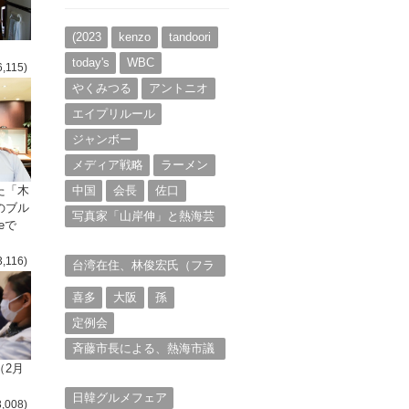
イ
ブ
(2023
kenzo
tandoori
today's
WBC
6,115)
やくみつる
アントニオ
エイプリルール
ジャンボー
メディア戦略
ラーメン
た「木
中国
会長
佐口
のブル
写真家「山岸伸」と熱海芸
eで
妓衆を被写体とした撮影意
欲に迫る。（１）
3,116)
台湾在住、林俊宏氏（フラ
ンク・リン）からの投稿⑴
喜多
大阪
孫
定例会
斉藤市長による、熱海市議
会11月定例会での上程議案
（2月
に対する説明①
日韓グルメフェア
3,008)