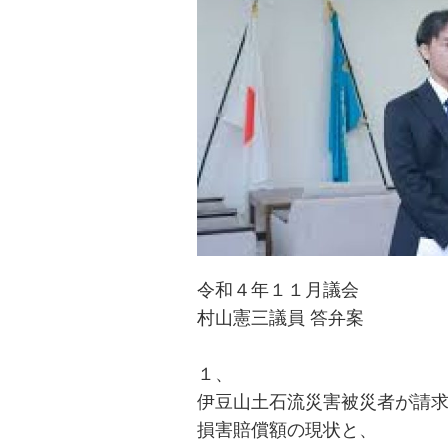
令和４年１１月議会
村山憲三議員
答弁案
１、
伊豆山土石流災害被災者
が
請
損害賠償額の現状
と
、