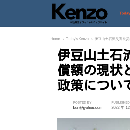
Today
村山憲三ウェブサイト
七転八起 – 村山憲三 Official
Home
Today's Kenzo
伊豆山土石流災害被災
伊豆山土石
償額の現状
政策につい
Author
POSTED BY
PUBLISHED
ken@jyohou.com
2022 年 1