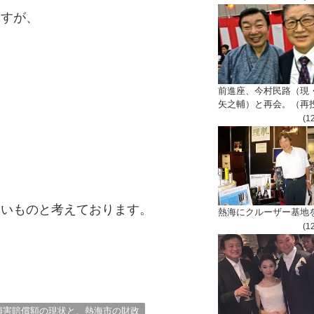
ますが
、
前進座、今村民路（現
矢之輔）と再会。（再
(1
ないものと考えておりま
す。
熱海にクルーザー基地
(1
損害賠償額の現状と、熱海市の財政