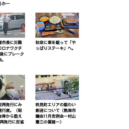
るかー
屋市長に災難
秋空に車を駆って「や
コロナワクチ
っぱりステーキ」へ。
取後にブレーク
染。
証再発行にみ
咲見町エリアの賑わい
進行度。（昭
創造について（熱海市
取得から数え
議会11月定例会ー村山
の再発行に反省
憲三の質疑ー）