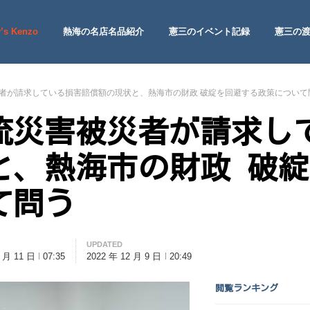
’s Kenzo
熱海の名店名品紹介
憲三のイベント記録
憲三の
 Site
者が請求している損害賠償額の現状と、熱海市の財政 破綻を回避する政策について
流災害被災者が請求し
と、熱海市の財政 破
て問う
UPDATED
2 月 11 日
07:35
2022 年 12 月 9 日
20:49
閲覧ランキング