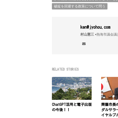
ー
破綻を回避する政策について問う
シ
ョ
ken@jyohou.com
ン
村山憲三
▪︎熱海市議
RELATED STORIES
ChatGPT活用と電子出版
齊藤市長
の今後！！
ダルサラ
イヤルブ