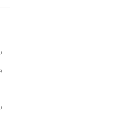
)
)
)