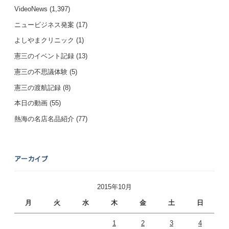
VideoNews
(1,397)
ニュービジネス発案
(17)
よしやまクリニック
(1)
憲三のイベント記録
(13)
憲三の不思議体験
(5)
憲三の渡航記録
(8)
本日の動画
(55)
熱海の名店名品紹介
(77)
アーカイブ
2015年10月
月
火
水
木
金
土
日
1
2
3
4