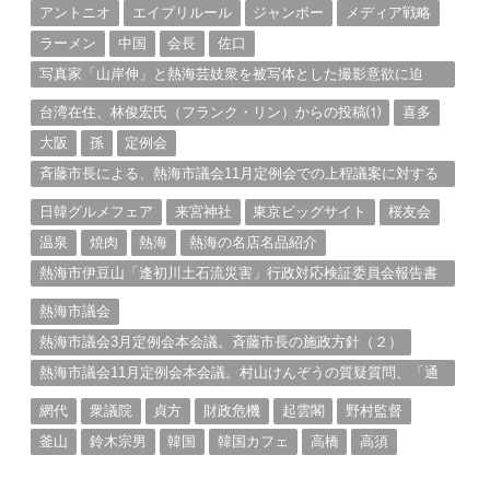
アントニオ
エイプリルール
ジャンボー
メディア戦略
ラーメン
中国
会長
佐口
写真家「山岸伸」と熱海芸妓衆を被写体とした撮影意欲に迫
る。（１）
台湾在住、林俊宏氏（フランク・リン）からの投稿⑴
喜多
大阪
孫
定例会
斉藤市長による、熱海市議会11月定例会での上程議案に対する
説明①
日韓グルメフェア
来宮神社
東京ビッグサイト
桜友会
温泉
焼肉
熱海
熱海の名店名品紹介
熱海市伊豆山「逢初川土石流災害」行政対応検証委員会報告書
と熱海市の問題意識とは。
熱海市議会
熱海市議会3月定例会本会議。斉藤市長の施政方針（２）
熱海市議会11月定例会本会議。村山けんぞうの質疑質問、「通
告書」掲載。（１）
網代
衆議院
貞方
財政危機
起雲閣
野村監督
釜山
鈴木宗男
韓国
韓国カフェ
高橋
高須