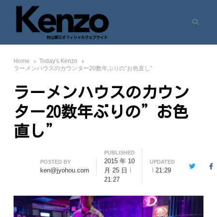
Search
村山憲三ウェブサイト
七転八起 – 村山憲三 Official Site
Home
Today's Kenzo
ラーメンハウスのカウンター20数年ぶりの”お色直し”
ラーメンハウスのカウン
ター20数年ぶりの”お色
直し”
PUBLISHED
2015 年 10
Author
POSTED BY
UPDATED
Twitter
F
ken@jyohou.com
月 25 日
21:29
21:27