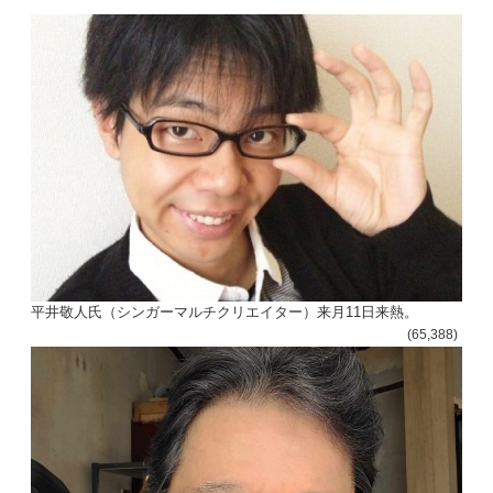
ゲ
ー
シ
ョ
ン
平井敬人氏（シンガーマルチクリエイター）来月11日来熱。
(65,388)