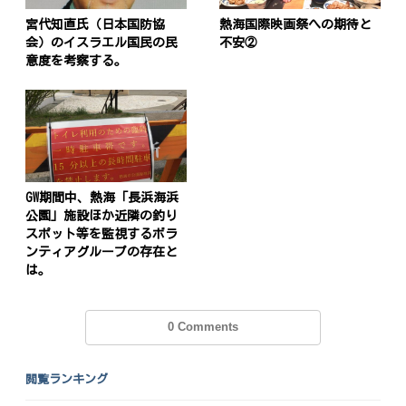
宮代知直氏（日本国防協
熱海国際映画祭への期待と
会）のイスラエル国民の民
不安②
意度を考察する。
GW期間中、熱海「長浜海浜
公園」施設ほか近隣の釣り
スポット等を監視するボラ
ンティアグループの存在と
は。
投
0 Comments
稿
s
ナ
閲覧ランキング
ビ