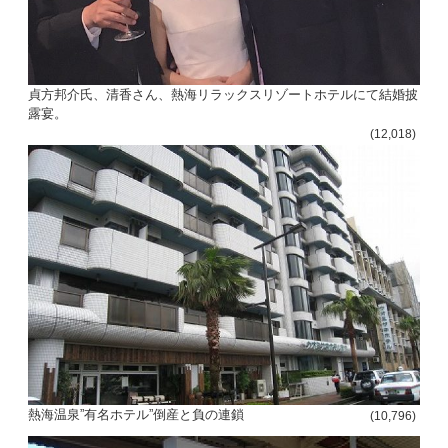
貞方邦介氏、清香さん、熱海リラックスリゾートホテルにて結婚披
露宴。
(12,018)
熱海温泉”有名ホテル”倒産と負の連鎖
(10,796)