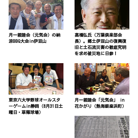
月一親睦会（元気会）の納
高橋弘氏（万葉倶楽部会
涼BBQ大会in伊豆山
長）。郷土伊豆山の復興復
旧と土石流災害の徹底究明
を求め被災地に日参！
東京六大学野球オールスタ
月一親睦会「元気会」 in
ーゲームin静岡（8月31日土
花かがり（熱海銀座浜町）
曜日・草薙球場）