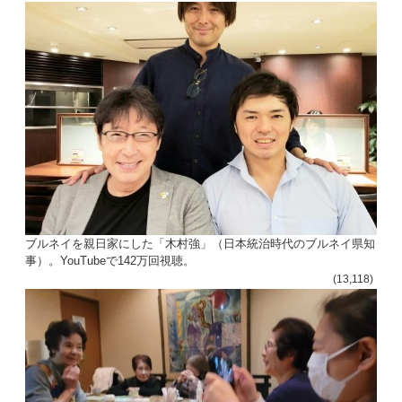
ブルネイを親日家にした「木村強」（日本統治時代のブルネイ県知
事）。YouTubeで142万回視聴。
(13,118)