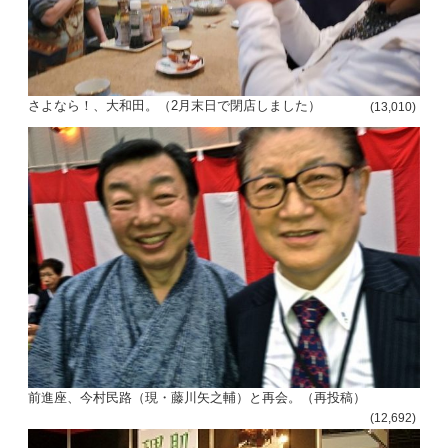
さよなら！、大和田。（2月末日で閉店しました）
(13,010)
前進座、今村民路（現・藤川矢之輔）と再会。（再投稿）
(12,692)