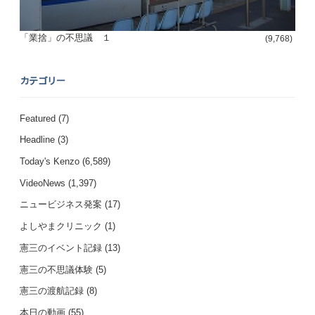
「業捨」の不思議 １
(9,768)
カテゴリー
Featured
(7)
Headline
(3)
Today's Kenzo
(6,589)
VideoNews
(1,397)
ニュービジネス発案
(17)
よしやまクリニック
(1)
憲三のイベント記録
(13)
憲三の不思議体験
(5)
憲三の渡航記録
(8)
本日の動画
(55)