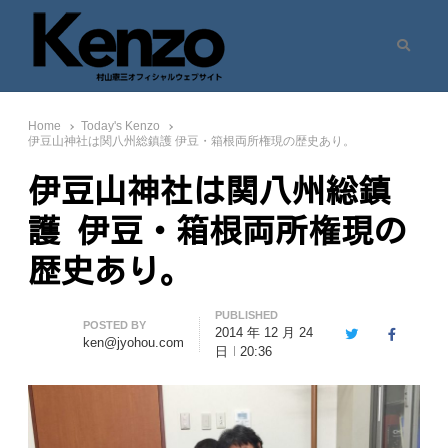
Search
村山憲三ウェブサイト
七転八起 – 村山憲三 Official Site
Home
Today's Kenzo
伊豆山神社は関八州総鎮護 伊豆・箱根両所権現の歴史あり。
伊豆山神社は関八州総鎮
護 伊豆・箱根両所権現の
歴史あり。
PUBLISHED
Author
POSTED BY
2014 年 12 月 24
Twitter
Facebook
ken@jyohou.com
日
20:36