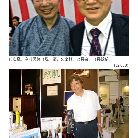
前進座、今村民路（現・藤川矢之輔）と再会。（再投稿）
(12,688)