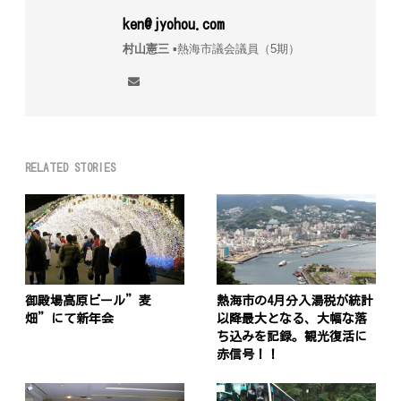
ken@jyohou.com
村山憲三
▪︎熱海市議会議員（5期）
RELATED STORIES
御殿場高原ビール”麦
熱海市の4月分入湯税が統計
畑”にて新年会
以降最大となる、大幅な落
ち込みを記録。観光復活に
赤信号！！