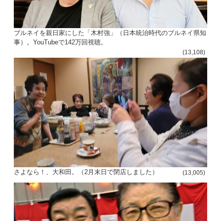
ブルネイを親日家にした「木村強」（日本統治時代のブルネイ県知
事）。YouTubeで142万回視聴。
(13,108)
さよなら！、大和田。（2月末日で閉店しました）
(13,005)