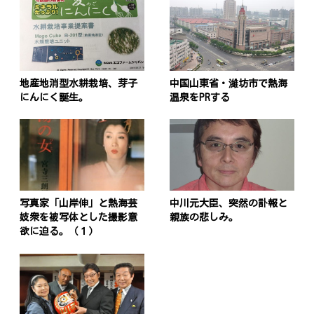
地産地消型水耕栽培、芽子
中国山東省・濰坊市で熱海
にんにく誕生。
温泉をPRする
写真家「山岸伸」と熱海芸
中川元大臣、突然の訃報と
妓衆を被写体とした撮影意
親族の悲しみ。
欲に迫る。（１）