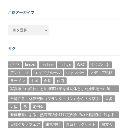
月別アーカイブ
月
別
ア
ー
タグ
カ
イ
ブ
(2023
kenzo
tandoori
today's
WBC
やくみつる
アントニオ
エイプリルール
ジャンボー
メディア戦略
ラーメン
中国
会長
佐口
写真家「山岸伸」と熱海芸妓衆を被写体とした撮影意欲に迫
る。（１）
台湾在住、林俊宏氏（フランク・リン）からの投稿⑴
喜多
大阪
孫
定例会
斉藤市長による、熱海市議会11月定例会での上程議案に対する
説明①
日韓グルメフェア
来宮神社
東京ビッグサイト
桜友会