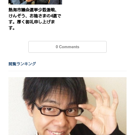
投
稿
s
熱海市議会選挙少数激戦、
けんぞう、お陰さまの4選で
ナ
す。厚く御礼申し上げま
す。
ビ
ゲ
0 Comments
ー
シ
閲覧ランキング
ョ
ン