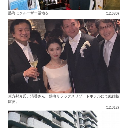
熱海にクルーザー基地を
(12,680)
貞方邦介氏、清香さん、熱海リラックスリゾートホテルにて結婚披
露宴。
(12,012)