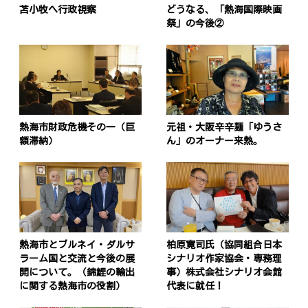
苫小牧へ行政視察
どうなる、「熱海国際映画
祭」の今後②
熱海市財政危機その一（巨
元祖・大阪辛辛麺「ゆうさ
額滞納）
ん」のオーナー来熱。
熱海市とブルネイ・ダルサ
柏原寛司氏（協同組合日本
ラーム国と交流と今後の展
シナリオ作家協会・専務理
開について。（錦鯉の輸出
事）株式会社シナリオ会館
に関する熱海市の役割）
代表に就任！