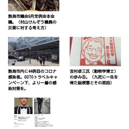
熱海市議会9月定例会本会
議。（村山けんぞう議員の
災害に対する考え方）
熱海市内に44例目のコロナ
吉村卓三氏（動物学博士）
感染者。GOTOトラベルキャ
の歩み③。（九死に一生を
ンペーン下、より一層の感
得た脳梗塞とその原因）
染対策を。