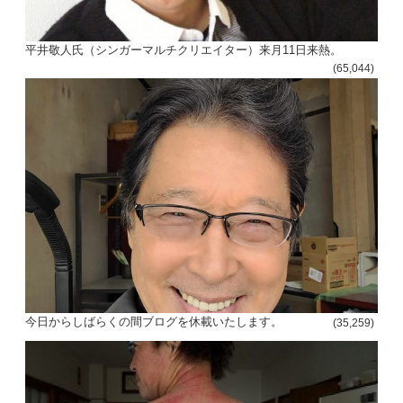
平井敬人氏（シンガーマルチクリエイター）来月11日来熱。
(65,044)
投
稿
s
今日からしばらくの間ブログを休載いたします。
(35,259)
ナ
ビ
ゲ