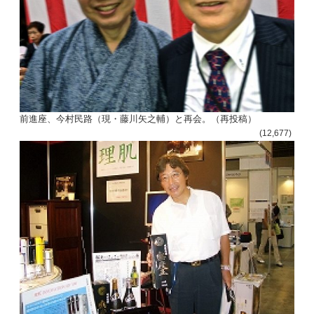
前進座、今村民路（現・藤川矢之輔）と再会。（再投稿）
(12,677)