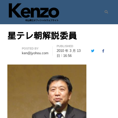
Search
村山憲三ウェブサイト
七転八起 – 村山憲三 Official Site
星テレ朝解説委員
PUBLISHED
Author
POSTED BY
2010 年 3 月 13
Twitter
Facebook
ken@jyohou.com
日
16:56