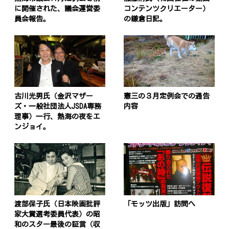
に開催された、議会運営委
コンテンツクリエーター）
員会報告。
の鎌倉日記。
古川光男氏（金沢マザー
憲三の３月定例会での通告
ズ・一般社団法人JSDA専務
内容
理事）一行、熱海の夜をエ
ンジョイ。
渡部保子氏（日本映画批評
「モッツ出版」訪問へ
家大賞選考委員代表）の昭
和のスター最後の証言（収