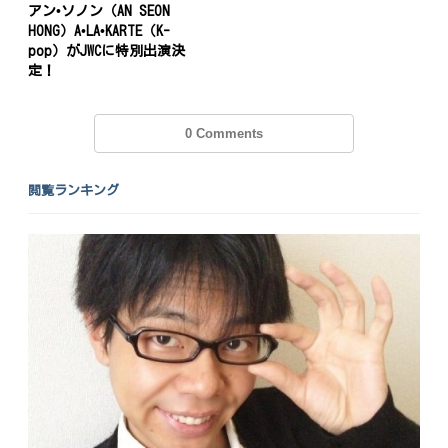
アン•ソノン（AN SEON
HONG）A•LA•KARTE（K-
pop）がJWCに特別出演決
定！
0 Comments
閲覧ランキング