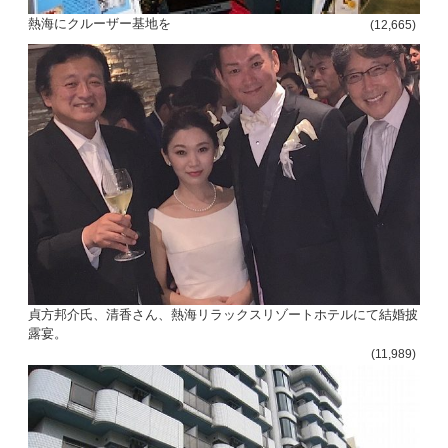
熱海にクルーザー基地を
(12,665)
貞方邦介氏、清香さん、熱海リラックスリゾートホテルにて結婚披
露宴。
(11,989)