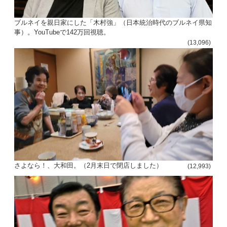
ブルネイを親日家にした「木村強」（日本統治時代のブルネイ県知
事）。YouTubeで142万回視聴。
(13,096)
さよなら！、大和田。（2月末日で閉店しました）
(12,993)