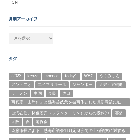
« 3月
月別アーカイブ
月
別
ア
ー
タグ
カ
イ
ブ
(2023
kenzo
tandoori
today's
WBC
やくみつる
アントニオ
エイプリルール
ジャンボー
メディア戦略
ラーメン
中国
会長
佐口
写真家「山岸伸」と熱海芸妓衆を被写体とした撮影意欲に迫
る。（１）
台湾在住、林俊宏氏（フランク・リン）からの投稿⑴
喜多
大阪
孫
定例会
斉藤市長による、熱海市議会11月定例会での上程議案に対する
説明①