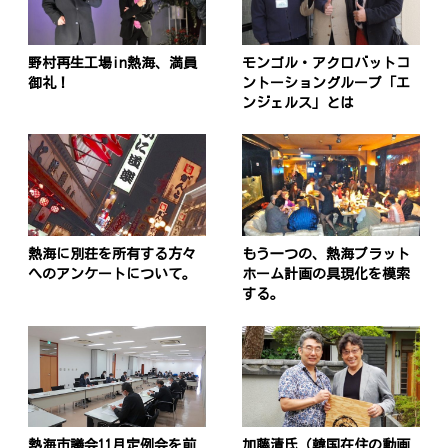
野村再生工場in熱海、満員
モンゴル・アクロバットコ
御礼！
ントーショングループ「エ
ンジェルス」とは
熱海に別荘を所有する方々
もう一つの、熱海プラット
へのアンケートについて。
ホーム計画の具現化を模索
する。
熱海市議会11月定例会を前
加藤清氏（韓国在住の動画