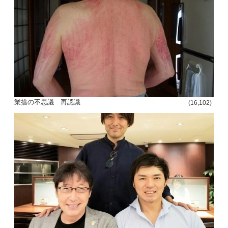
ー
シ
ョ
ン
業捨の不思議 再認識
(16,102)