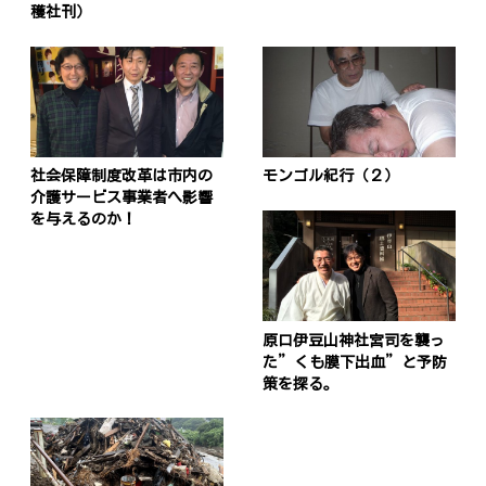
穫社刊）
社会保障制度改革は市内の
モンゴル紀行（２）
介護サービス事業者へ影響
を与えるのか！
原口伊豆山神社宮司を襲っ
た”くも膜下出血”と予防
策を探る。