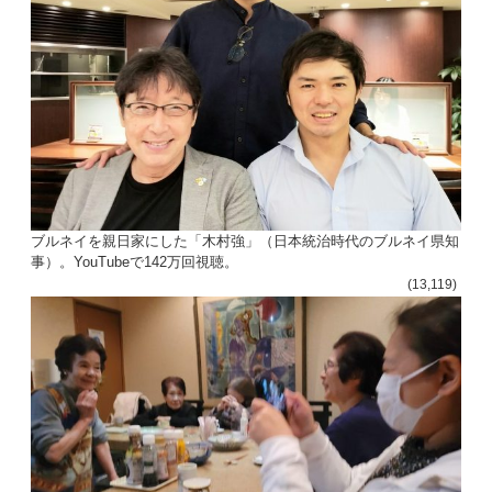
ブルネイを親日家にした「木村強」（日本統治時代のブルネイ県知
事）。YouTubeで142万回視聴。
(13,119)