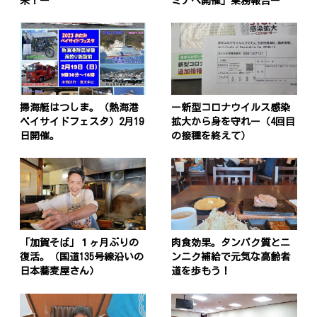
来！ー
ミナへ開催」業務報告ー
掃海艇はつしま。（熱海港
ー新型コロナウイルス感染
ベイサイドフェスタ）2月19
拡大から身を守れー（4回目
日開催。
の接種を終えて）
「加賀そば」１ヶ月ぶりの
肉食効果。タンパク質とニ
復活。（国道135号線沿いの
ンニク補給で元気な高齢者
日本蕎麦屋さん）
道を歩もう！