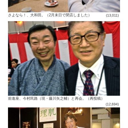
さよなら！、大和田。（2月末日で閉店しました）
(13,011)
前進座、今村民路（現・藤川矢之輔）と再会。（再投稿）
(12,694)