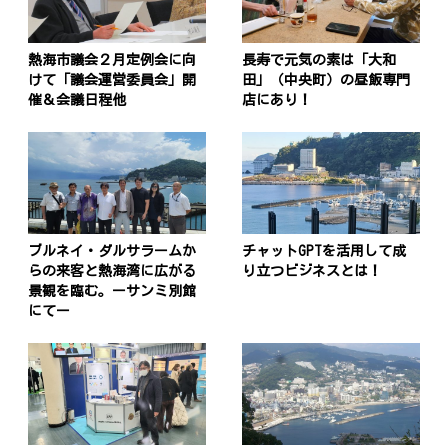
投
稿
s
熱海市議会２月定例会に向
長寿で元気の素は「大和
けて「議会運営委員会」開
田」（中央町）の昼飯専門
ナ
催＆会議日程他
店にあり！
ビ
ゲ
ー
シ
ブルネイ・ダルサラームか
チャットGPTを活用して成
ョ
らの来客と熱海湾に広がる
り立つビジネスとは！
景観を臨む。ーサンミ別館
ン
にてー