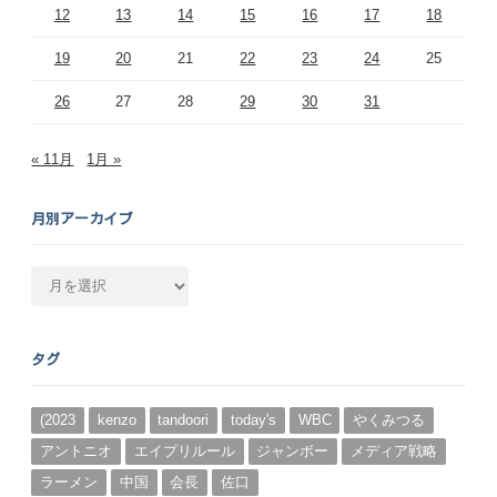
12
13
14
15
16
17
18
19
20
21
22
23
24
25
26
27
28
29
30
31
« 11月
1月 »
月別アーカイブ
月
別
ア
ー
タグ
カ
イ
ブ
(2023
kenzo
tandoori
today's
WBC
やくみつる
アントニオ
エイプリルール
ジャンボー
メディア戦略
ラーメン
中国
会長
佐口