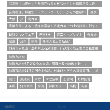
写真家「山岸伸」と熱海芸妓衆を被写体とした撮影意欲に迫
る。（１）
台湾在住、林俊宏氏（フランク・リン）からの投稿⑴
喜多
大阪
孫
定例会
斉藤市長による、熱海市議会11月定例会での上程議案に対する
説明①
日韓グルメフェア
来宮神社
東京ビッグサイト
桜友会
温泉
焼肉
熱海
熱海の名店名品紹介
熱海市伊豆山「逢初川土石流災害」行政対応検証委員会報告書
と熱海市の問題意識とは。
熱海市議会
熱海市議会3月定例会本会議。斉藤市長の施政方針（２）
熱海市議会11月定例会本会議。村山けんぞうの質疑質問、「通
告書」掲載。（１）
網代
衆議院
貞方
財政危機
起雲閣
野村監督
釜山
鈴木宗男
韓国
韓国カフェ
高橋
高須
村山憲三
リンク