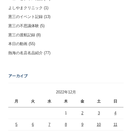
よしやまクリニック
(1)
憲三のイベント記録
(13)
憲三の不思議体験
(5)
憲三の渡航記録
(8)
本日の動画
(55)
熱海の名店名品紹介
(77)
アーカイブ
2022年12月
月
火
水
木
金
土
日
1
2
3
4
5
6
7
8
9
10
11