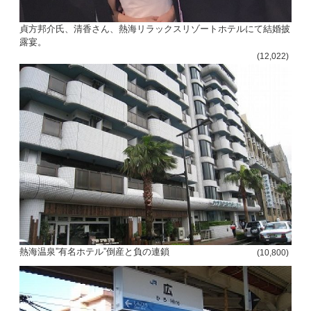
貞方邦介氏、清香さん、熱海リラックスリゾートホテルにて結婚披
露宴。
(12,022)
熱海温泉”有名ホテル”倒産と負の連鎖
(10,800)