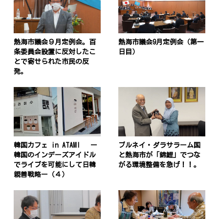
熱海市議会９月定例会。百
熱海市議会9月定例会（第一
条委員会設置に反対したこ
日目）
とで寄せられた市民の反
発。
韓国カフェ in ATAMI ー
ブルネイ・ダラサラーム国
韓国のインデーズアイドル
と熱海市が「錦鯉」でつな
でライブを可能にして日韓
がる環境整備を急げ！！。
親善戦略ー（４）