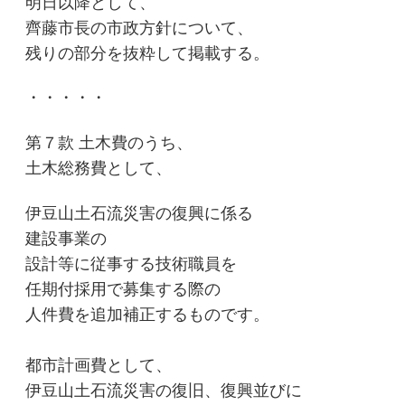
明日以降として、
齊藤市長の市政方針について、
残りの部分を抜粋して掲載する。
・・・・・
第７款
土木費のうち、
土木総務費として、
伊豆山土
石流災害の復興に係る
建設事業の
設計
等に従事する技術
職員を
任期付採用で募集する際の
人件費を追加
補正する
ものです。
都市計画費として、
伊豆山土石流災害の
復旧、復興並
びに