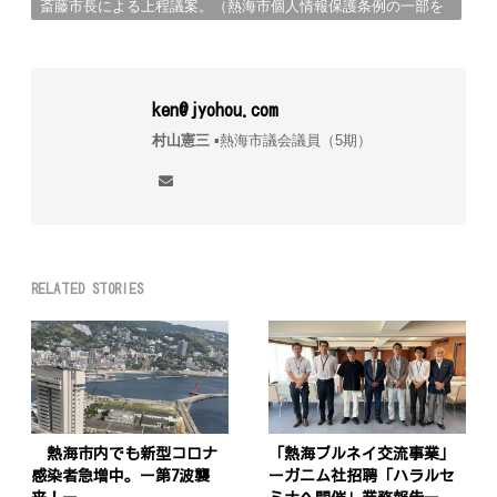
斎藤市長による上程議案。（熱海市個人情報保護条例の一部を
改正）
ken@jyohou.com
村山憲三
▪︎熱海市議会議員（5期）
RELATED STORIES
熱海市内でも新型コロナ
「熱海ブルネイ交流事業」
感染者急増中。ー第7波襲
ーガニム社招聘「ハラルセ