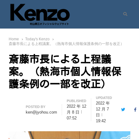
Search
村山憲三ウェブサイト
七転八起 – 村山憲三 Official Site
Home
Today's Kenzo
斎藤市長による上程議案。（熱海市個人情報保護条例の一部を改正）
斎藤市長による上程議
案。（熱海市個人情報保
護条例の一部を改正）
UPDATED
PUBLISHED
2022 年
2022 年 12
Author
POSTED BY
12 月 7
Twitter
F
ken@jyohou.com
月 8 日
日
07:52
19:42