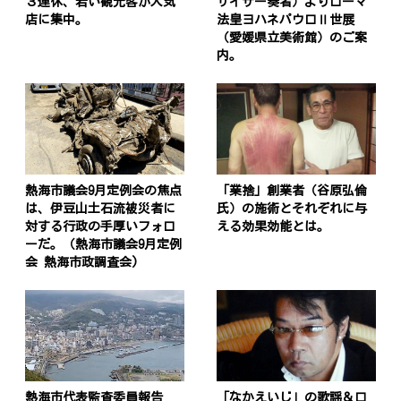
３連休、若い観光客が人気
サイザー奏者）よりローマ
店に集中。
法皇ヨハネパウロⅡ世展
（愛媛県立美術館）のご案
内。
熱海市議会9月定例会の焦点
「業捨」創業者（谷原弘倫
は、伊豆山土石流被災者に
氏）の施術とそれぞれに与
対する行政の手厚いフォロ
える効果効能とは。
ーだ。（熱海市議会9月定例
会 熱海市政調査会)
熱海市代表監査委員報告
「なかえいじ」の歌謡＆ロ