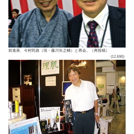
前進座、今村民路（現・藤川矢之輔）と再会。（再投稿）
(12,690)