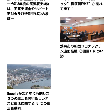
ー令和3年度の実質収支増加
ック”横須賀ENKA”が売れ
は、災害支援金やサポート
てます！
寄付金及び特別交付税の増
額ー
熱海市の新型コロナワクチ
ン追加接種（3回目）につい
⑵
Googleが2021年に公開した
５つの生活者同行＆ビジネ
スと生活に関する 5 つの生
活者動向。