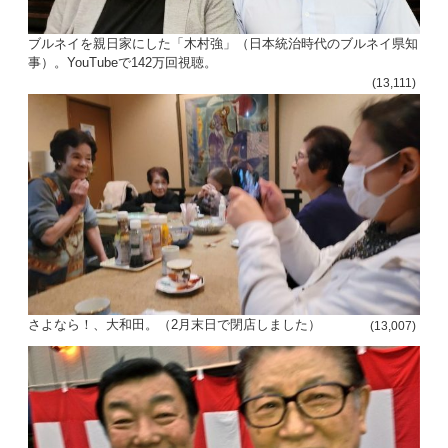
ブルネイを親日家にした「木村強」（日本統治時代のブルネイ県知
事）。YouTubeで142万回視聴。
(13,111)
さよなら！、大和田。（2月末日で閉店しました）
(13,007)