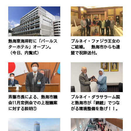
熱海東海岸町に「パールス
ブルネイ・ファジラ王女の
ターホテル」オープン。
ご結婚。 熱海市からも連
（今日、内覧式）
盟で祝辞送付。
斉藤市長による、熱海市議
ブルネイ・ダラサラーム国
会11月定例会での上程議案
と熱海市が「錦鯉」でつな
に対する説明①
がる環境整備を急げ！！。
投
稿
s