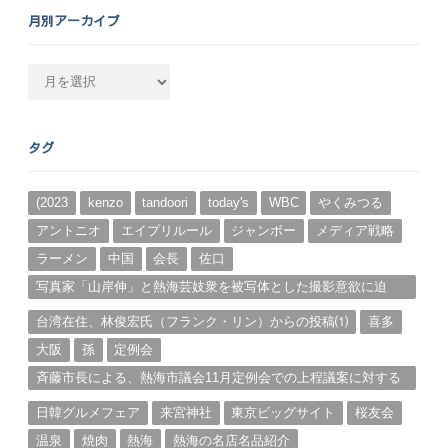
月別アーカイブ
月
別
ア
ー
タグ
カ
イ
ブ
(2023
kenzo
tandoori
today's
WBC
やくみつる
アントニオ
エイプリルール
ジャンボー
メディア戦略
ラーメン
中国
会長
佐口
写真家「山岸伸」と熱海芸妓衆を被写体とした撮影意欲に迫
る。（１）
台湾在住、林俊宏氏（フランク・リン）からの投稿⑴
喜多
大阪
孫
定例会
斉藤市長による、熱海市議会11月定例会での上程議案に対する
説明①
日韓グルメフェア
来宮神社
東京ビッグサイト
桜友会
温泉
焼肉
熱海
熱海の名店名品紹介