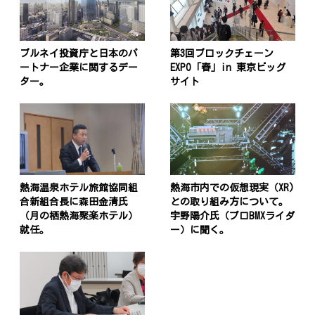
ナ
ビ
ブルネイ投資庁と日本のパ
第3回ブロックチェーン
ゲ
ートナー企業に関するデー
EXPO「春」in 東京ビッグ
ー
ター。
サイト
シ
ョ
ン
熱海温泉ホテル旅館協同組
熱海市内での仮想現実（XR)
合新組合長に森田金清氏
との取り組み方について。
（月の栖熱海聚楽ホテル）
宇野陽介氏（プロBMXライダ
就任。
ー）に聞く。