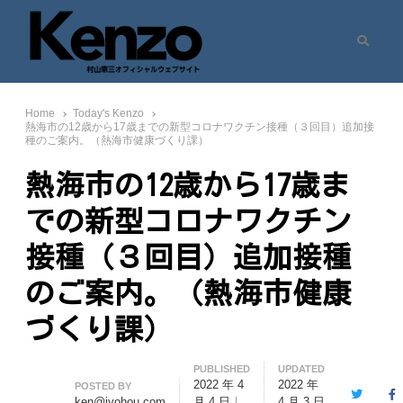
Search
村山憲三ウェブサイト
七転八起 – 村山憲三 Official Site
Home
Today's Kenzo
熱海市の12歳から17歳までの新型コロナワクチン接種（３回目）追加接
種のご案内。（熱海市健康づくり課）
熱海市の12歳から17歳ま
での新型コロナワクチン
接種（３回目）追加接種
のご案内。（熱海市健康
づくり課）
PUBLISHED
UPDATED
2022 年 4
2022 年
Author
POSTED BY
Twitter
F
ken@jyohou.com
月 4 日
4 月 3 日