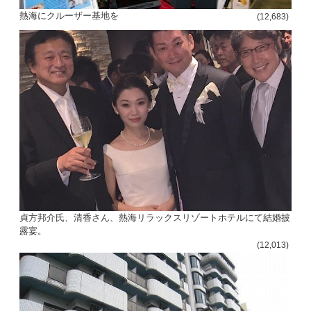
熱海にクルーザー基地を
(12,683)
貞方邦介氏、清香さん、熱海リラックスリゾートホテルにて結婚披
露宴。
(12,013)