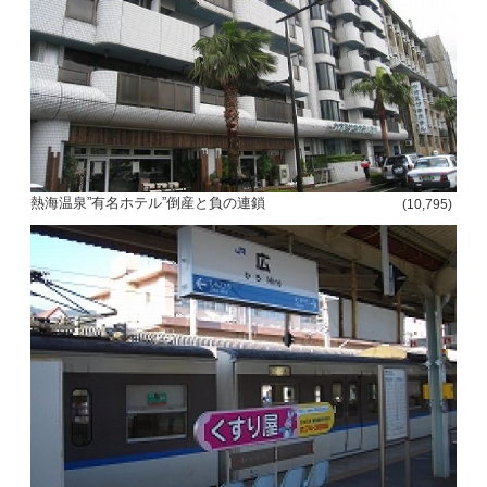
熱海温泉”有名ホテル”倒産と負の連鎖
(10,795)