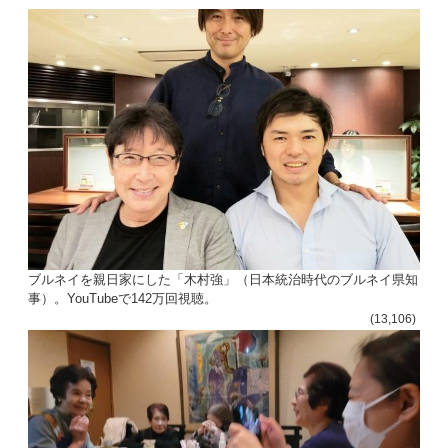
ブルネイを親日家にした「木村強」（日本統治時代のブルネイ県知
事）。YouTubeで142万回視聴。
(13,106)