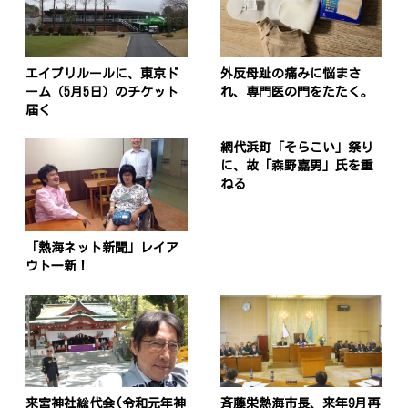
エイプリルールに、東京ド
外反母趾の痛みに悩まさ
ーム（5月5日）のチケット
れ、専門医の門をたたく。
届く
網代浜町「そらこい」祭り
に、故「森野嘉男」氏を重
ねる
「熱海ネット新聞」レイア
ウト一新！
来宮神社総代会(令和元年神
斉藤栄熱海市長、来年9月再