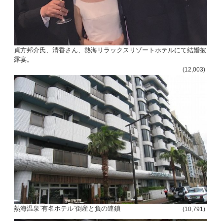
貞方邦介氏、清香さん、熱海リラックスリゾートホテルにて結婚披
露宴。
(12,003)
熱海温泉”有名ホテル”倒産と負の連鎖
(10,791)