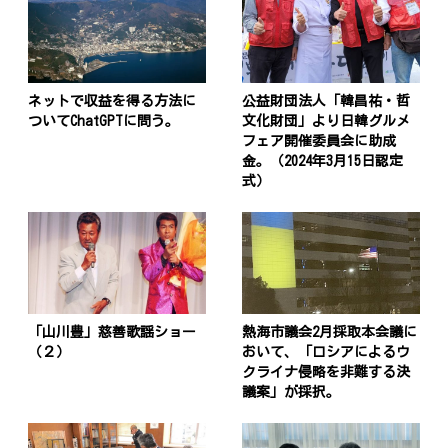
投
稿
s
ネットで収益を得る方法に
公益財団法人「韓昌祐・哲
ナ
ついてChatGPTに問う。
文化財団」より日韓グルメ
フェア開催委員会に助成
ビ
金。（2024年3月15日認定
式）
ゲ
ー
シ
ョ
ン
「山川豊」慈善歌謡ショー
熱海市議会2月採取本会議に
（２）
おいて、「ロシアによるウ
クライナ侵略を非難する決
議案」が採択。