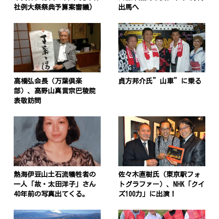
社例大祭祭典予算案審議)
出馬へ
高橋弘会長（万葉倶楽
貞方邦介氏”山車”に乗る
部）、高野山真言宗巴稜院
表敬訪問
熱海伊豆山土石流犠牲者の
佐々木直樹氏（東京駅フォ
一人「故・太田洋子」さん
トグラファー）、NHK「クイ
40年前の写真出てくる。
ズ100力」に出演！