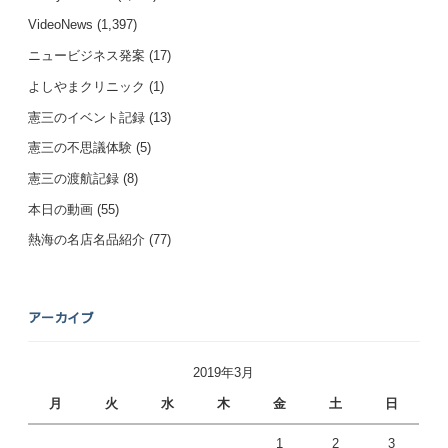
VideoNews
(1,397)
ニュービジネス発案
(17)
よしやまクリニック
(1)
憲三のイベント記録
(13)
憲三の不思議体験
(5)
憲三の渡航記録
(8)
本日の動画
(55)
熱海の名店名品紹介
(77)
アーカイブ
2019年3月
月
火
水
木
金
土
日
1
2
3