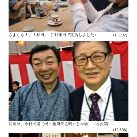
さよなら！、大和田。（2月末日で閉店しました）
(13,002)
前進座、今村民路（現・藤川矢之輔）と再会。（再投稿）
(12,686)