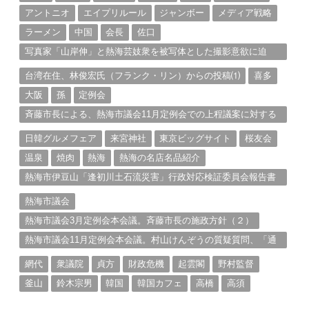
アントニオ
エイプリルール
ジャンボー
メディア戦略
ラーメン
中国
会長
佐口
写真家「山岸伸」と熱海芸妓衆を被写体とした撮影意欲に迫
る。（１）
台湾在住、林俊宏氏（フランク・リン）からの投稿⑴
喜多
大阪
孫
定例会
斉藤市長による、熱海市議会11月定例会での上程議案に対する
説明①
日韓グルメフェア
来宮神社
東京ビッグサイト
桜友会
温泉
焼肉
熱海
熱海の名店名品紹介
熱海市伊豆山「逢初川土石流災害」行政対応検証委員会報告書
と熱海市の問題意識とは。
熱海市議会
熱海市議会3月定例会本会議。斉藤市長の施政方針（２）
熱海市議会11月定例会本会議。村山けんぞうの質疑質問、「通
告書」掲載。（１）
網代
衆議院
貞方
財政危機
起雲閣
野村監督
釜山
鈴木宗男
韓国
韓国カフェ
高橋
高須