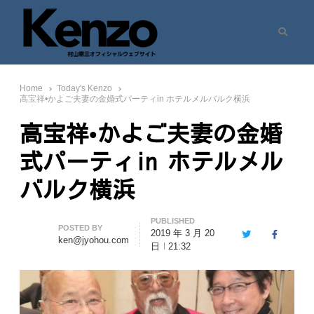
Search
村山憲三ウェブサイト
七転八起 – 村山憲三 Official Site
Home
Today's Kenzo
高宝祥•かよご夫妻の金婚式パーティin ホテルメルバルク横浜
高宝祥•かよご夫妻の金婚
式パーティin ホテルメル
バルク横浜
PUBLISHED
Author
POSTED BY
2019 年 3 月 20
Twitter
Facebook
ken@jyohou.com
日
21:32