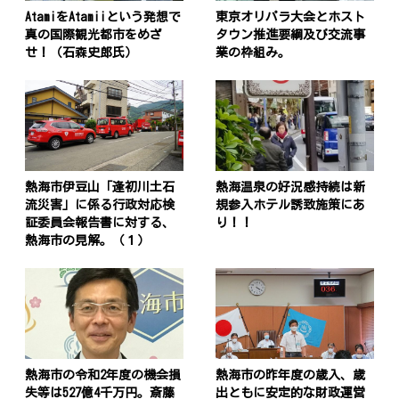
AtamiをAtamiiという発想で
東京オリパラ大会とホスト
真の国際観光都市をめざ
タウン推進要綱及び交流事
せ！（石森史郎氏）
業の枠組み。
熱海市伊豆山「逢初川土石
熱海温泉の好況感持続は新
流災害」に係る行政対応検
規参入ホテル誘致施策にあ
証委員会報告書に対する、
り！！
熱海市の見解。（１）
熱海市の令和2年度の機会損
熱海市の昨年度の歳入、歳
失等は527億4千万円。斎藤
出ともに安定的な財政運営