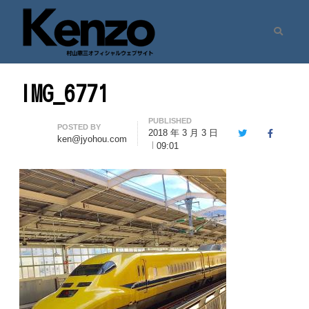
Search
村山憲三ウェブサイト
七転八起 – 村山憲三 Official Site
IMG_6771
PUBLISHED
Author
POSTED BY
2018 年 3 月 3 日
Twitter
Facebook
ken@jyohou.com
09:01