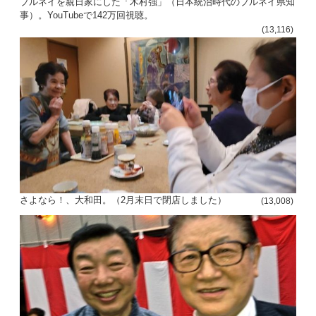
ブルネイを親日家にした「木村強」（日本統治時代のブルネイ県知
事）。YouTubeで142万回視聴。
(13,116)
さよなら！、大和田。（2月末日で閉店しました）
(13,008)