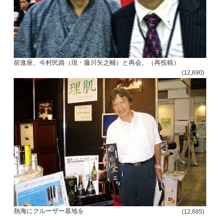
前進座、今村民路（現・藤川矢之輔）と再会。（再投稿）
(12,690)
熱海にクルーザー基地を
(12,685)