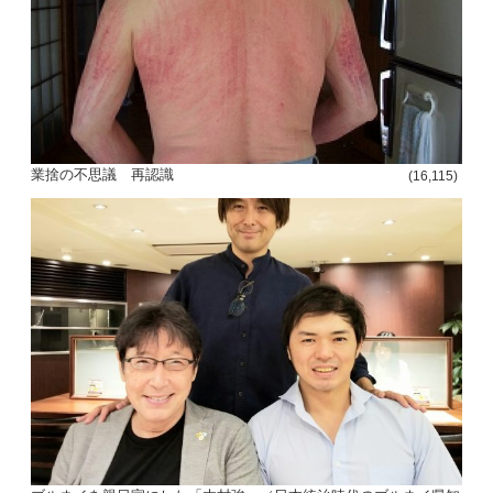
投
稿
s
ナ
業捨の不思議 再認識
(16,115)
ビ
ゲ
ー
シ
ョ
ン