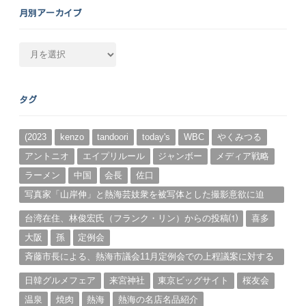
月別アーカイブ
月
別
ア
ー
タグ
カ
イ
ブ
(2023
kenzo
tandoori
today's
WBC
やくみつる
アントニオ
エイプリルール
ジャンボー
メディア戦略
ラーメン
中国
会長
佐口
写真家「山岸伸」と熱海芸妓衆を被写体とした撮影意欲に迫
る。（１）
台湾在住、林俊宏氏（フランク・リン）からの投稿⑴
喜多
大阪
孫
定例会
斉藤市長による、熱海市議会11月定例会での上程議案に対する
説明①
日韓グルメフェア
来宮神社
東京ビッグサイト
桜友会
温泉
焼肉
熱海
熱海の名店名品紹介