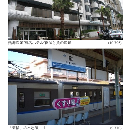
熱海温泉”有名ホテル”倒産と負の連鎖
(10,795)
「業捨」の不思議 １
(9,770)