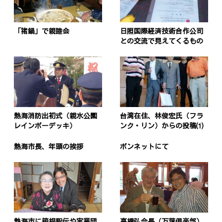
「猪鍋」で親睦会
日照国際経済技術合作公司
との交流で見えてくるもの
熱海消防出初式（親水公園
台湾在住、林俊宏氏（フラ
レインボーデッキ）
ンク・リン）からの投稿⑴
熱海市長、年頭の挨拶
ボンネットにて
熱海市に箱根駅伝や実業団
高橋弘会長（万葉倶楽部）