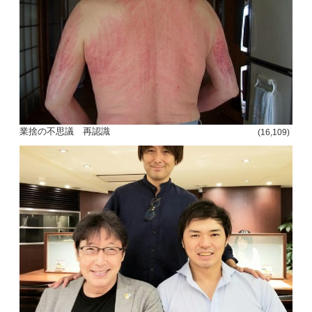
投
稿
s
ナ
業捨の不思議 再認識
(16,109)
ビ
ゲ
ー
シ
ョ
ン