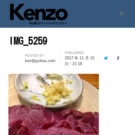
Search
村山憲三ウェブサイト
七転八起 – 村山憲三 Official Site
IMG_5259
PUBLISHED
Author
POSTED BY
2017 年 11 月 15
Twitter
Facebook
ken@jyohou.com
日
21:18