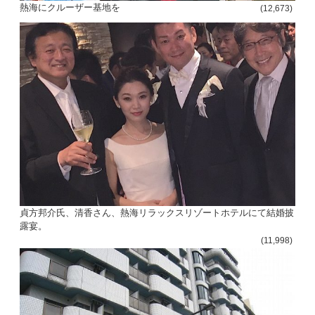
熱海にクルーザー基地を
(12,673)
貞方邦介氏、清香さん、熱海リラックスリゾートホテルにて結婚披
露宴。
(11,998)