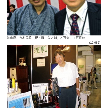
前進座、今村民路（現・藤川矢之輔）と再会。（再投稿）
(12,682)