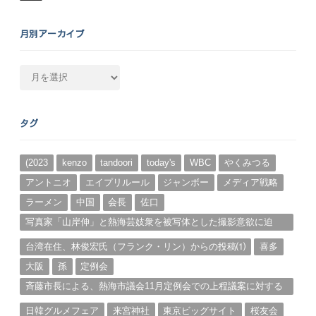
月別アーカイブ
月
別
ア
ー
タグ
カ
イ
ブ
(2023
kenzo
tandoori
today's
WBC
やくみつる
アントニオ
エイプリルール
ジャンボー
メディア戦略
ラーメン
中国
会長
佐口
写真家「山岸伸」と熱海芸妓衆を被写体とした撮影意欲に迫
る。（１）
台湾在住、林俊宏氏（フランク・リン）からの投稿⑴
喜多
大阪
孫
定例会
斉藤市長による、熱海市議会11月定例会での上程議案に対する
説明①
日韓グルメフェア
来宮神社
東京ビッグサイト
桜友会