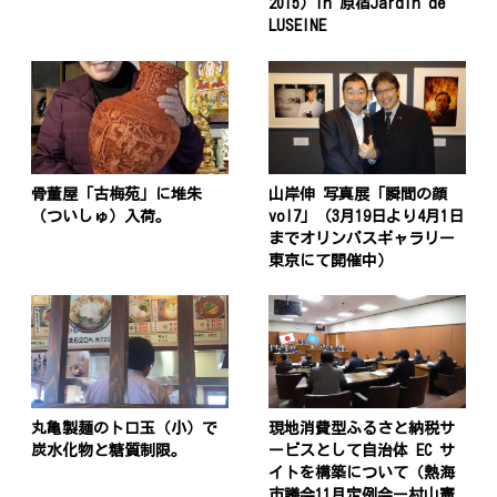
2015）in 原宿Jardin de
LUSEINE
骨董屋「古梅苑」に堆朱
山岸伸 写真展「瞬間の顔
（ついしゅ）入荷。
vol7」（3月19日より4月1日
までオリンパスギャラリー
東京にて開催中）
丸亀製麺のトロ玉（小）で
現地消費型ふるさと納税サ
炭水化物と糖質制限。
ービスとして自治体 EC サ
イトを構築について（熱海
市議会11月定例会ー村山憲