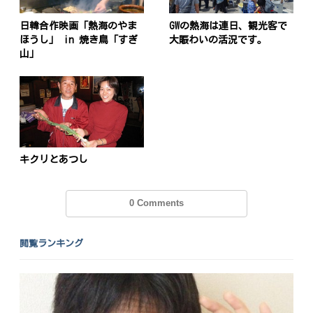
日韓合作映画「熱海のやま
GWの熱海は連日、観光客で
ほうし」 in 焼き鳥「すぎ
大賑わいの活況です。
投
山」
稿
s
ナ
ビ
ゲ
ー
キクリとあつし
シ
0 Comments
ョ
ン
閲覧ランキング