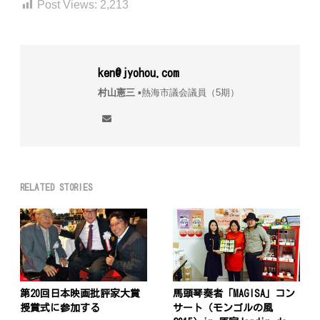
Post Views:
2,213
ken@jyohou.com
村山憲三
▪︎熱海市議会議員（5期）
RELATED STORIES
第20回日本映画批評家大賞
馬頭琴奏者「MAGISA」コン
授賞式に参加する
サート（モンゴルの風