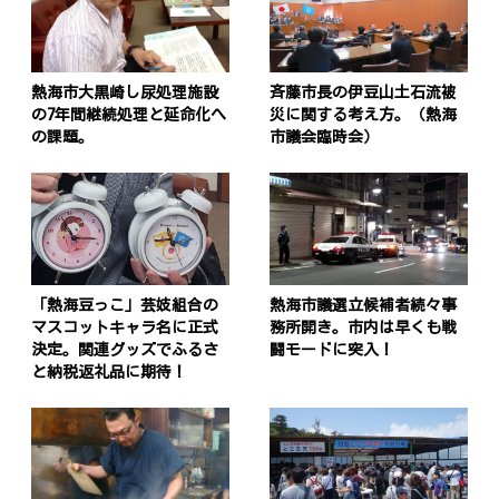
熱海市大黒崎し尿処理施設
斉藤市長の伊豆山土石流被
の7年間継続処理と延命化へ
災に関する考え方。（熱海
の課題。
市議会臨時会）
「熱海豆っこ」芸妓組合の
熱海市議選立候補者続々事
マスコットキャラ名に正式
務所開き。市内は早くも戦
決定。関連グッズでふるさ
闘モードに突入！
と納税返礼品に期待！