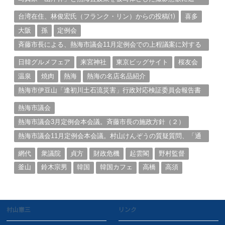
る。（１）
台湾在住、林俊宏氏（フランク・リン）からの投稿⑴
喜多
大阪
孫
定例会
斉藤市長による、熱海市議会11月定例会での上程議案に対する
説明①
日韓グルメフェア
来宮神社
東京ビッグサイト
桜友会
温泉
焼肉
熱海
熱海の名店名品紹介
熱海市伊豆山「逢初川土石流災害」行政対応検証委員会報告書
と熱海市の問題意識とは。
熱海市議会
熱海市議会3月定例会本会議。斉藤市長の施政方針（２）
熱海市議会11月定例会本会議。村山けんぞうの質疑質問、「通
告書」掲載。（１）
網代
衆議院
貞方
財政危機
起雲閣
野村監督
釜山
鈴木宗男
韓国
韓国カフェ
高橋
高須
村山憲三
リンク