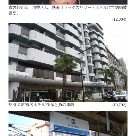
貞方邦介氏、清香さん、熱海リラックスリゾートホテルにて結婚披
露宴。
(12,004)
熱海温泉”有名ホテル”倒産と負の連鎖
(10,792)