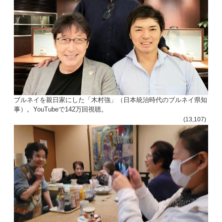
ブルネイを親日家にした「木村強」（日本統治時代のブルネイ県知
事）。YouTubeで142万回視聴。
(13,107)