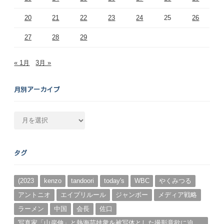
20
21
22
23
24
25
26
27
28
29
« 1月
3月 »
月別アーカイブ
月
別
ア
ー
タグ
カ
イ
ブ
(2023
kenzo
tandoori
today's
WBC
やくみつる
アントニオ
エイプリルール
ジャンボー
メディア戦略
ラーメン
中国
会長
佐口
写真家「山岸伸」と熱海芸妓衆を被写体とした撮影意欲に迫