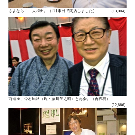
さよなら！、大和田。（2月末日で閉店しました）
(13,004)
前進座、今村民路（現・藤川矢之輔）と再会。（再投稿）
(12,686)