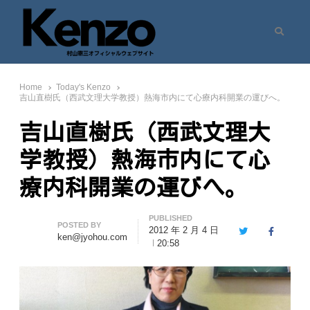
Search
村山憲三ウェブサイト
七転八起 – 村山憲三 Official Site
Home
Today's Kenzo
吉山直樹氏（西武文理大学教授）熱海市内にて心療内科開業の運びへ。
吉山直樹氏（西武文理大
学教授）熱海市内にて心
療内科開業の運びへ。
PUBLISHED
Author
POSTED BY
2012 年 2 月 4 日
Twitter
Facebook
ken@jyohou.com
20:58