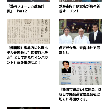
「熱海フォーラム建設計
熱海市内に飲食店が続々新
画」 Part２
規オープン！
「起雲閣」敷地内に外資ホ
貞方邦介氏、来宮神社で厄
テルを誘致し”迎賓館ホテ
落とし
ル”として新たなインバウ
ンド計画を推進せよ！
「熱海市議会9月定例会」は
投
明日の議会運営委員会を皮
切りに幕開けです。
稿
s