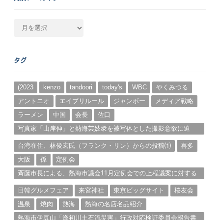
月
別
ア
ー
タグ
カ
イ
ブ
(2023
kenzo
tandoori
today's
WBC
やくみつる
アントニオ
エイプリルール
ジャンボー
メディア戦略
ラーメン
中国
会長
佐口
写真家「山岸伸」と熱海芸妓衆を被写体とした撮影意欲に迫
る。（１）
台湾在住、林俊宏氏（フランク・リン）からの投稿⑴
喜多
大阪
孫
定例会
斉藤市長による、熱海市議会11月定例会での上程議案に対する
説明①
日韓グルメフェア
来宮神社
東京ビッグサイト
桜友会
温泉
焼肉
熱海
熱海の名店名品紹介
熱海市伊豆山「逢初川土石流災害」行政対応検証委員会報告書