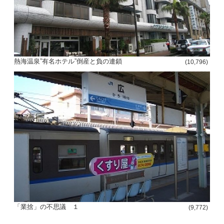
熱海温泉”有名ホテル”倒産と負の連鎖
(10,796)
「業捨」の不思議 １
(9,772)