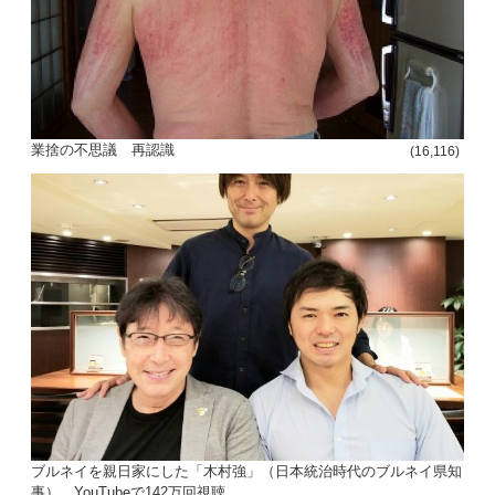
業捨の不思議 再認識
(16,116)
ブルネイを親日家にした「木村強」（日本統治時代のブルネイ県知
事）。YouTubeで142万回視聴。