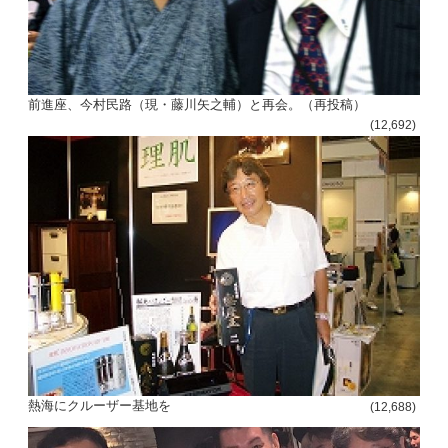
前進座、今村民路（現・藤川矢之輔）と再会。（再投稿）
(12,692)
熱海にクルーザー基地を
(12,688)