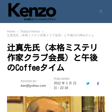
Search
村山憲三ウェブサイト
七転八起 – 村山憲三 Official Site
Home
Today's Kenzo
辻真先氏（本格ミステリ作家クラブ会長）と午後のCoffeeタイム
辻真先氏（本格ミステリ
作家クラブ会長）と午後
のCoffeeタイム
PUBLISHED
Author
POSTED BY
2012 年 1 月 21
Twitter
Facebook
ken@jyohou.com
日
22:18