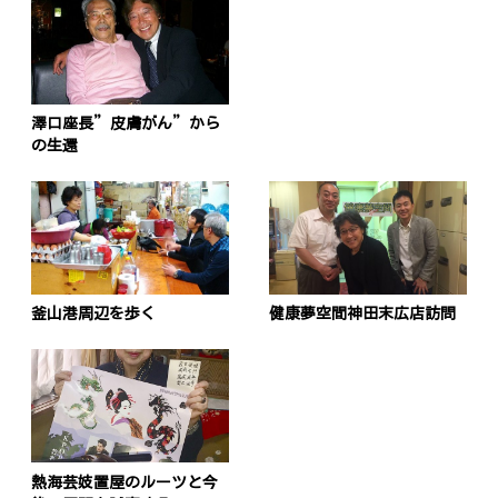
ナ
ビ
ゲ
ー
澤口座長”皮膚がん”から
の生還
シ
ョ
ン
釜山港周辺を歩く
健康夢空間神田末広店訪問
熱海芸妓置屋のルーツと今