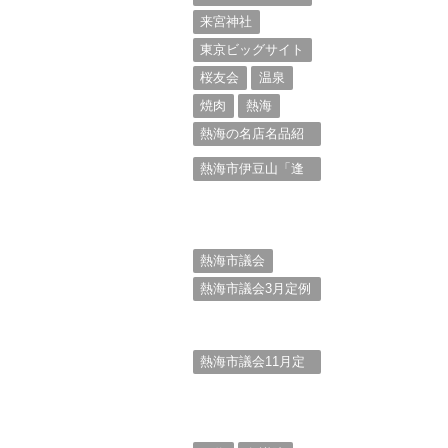
来宮神社
東京ビッグサイト
桜友会
温泉
焼肉
熱海
熱海の名店名品紹
介
熱海市伊豆山「逢
初川土石流災害」
行政対応検証委員
会報告書と熱海市
の問題意識とは。
熱海市議会
熱海市議会3月定例
会本会議。斉藤市
長の施政方針
（２）
熱海市議会11月定
例会本会議。村山
けんぞうの質疑質
問、「通告書」掲
載。（１）