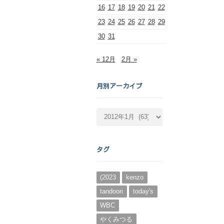
16
17
18
19
20
21
22
23
24
25
26
27
28
29
30
31
« 12月
2月 »
月別アーカイブ
月
別
ア
ー
タグ
カ
イ
ブ
(2023
kenzo
tandoori
today's
WBC
やくみつる