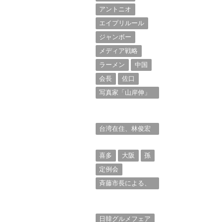
アントニオ
エイプリルール
ジャンボー
メディア戦略
ラーメン
中国
会長
佐口
写真家「山岸伸」
と熱海芸妓衆を被
写体とした撮影意
欲に迫る。（１）
台湾在住、林俊宏
氏（フランク・リ
ン）からの投稿⑴
喜多
大阪
孫
定例会
斉藤市長による、
熱海市議会11月定
例会での上程議案
に対する説明①
日韓グルメフェア