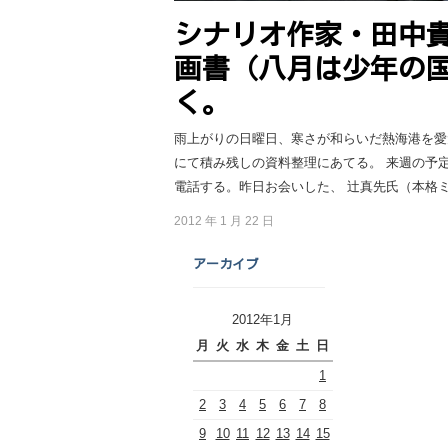
シナリオ作家・田中
画書（八月は少年の
く。
雨上がりの日曜日、寒さが和らいだ熱海港を愛
にて積み残しの資料整理にあてる。 来週の予
電話する。昨日お会いした、 辻真先氏（本格ミ
2012 年 1 月 22 日
アーカイブ
2012年1月
月
火
水
木
金
土
日
1
2
3
4
5
6
7
8
9
10
11
12
13
14
15