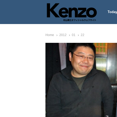
Today
村山憲三ウェブサイト
七転八起 – 村山憲三 Official
Home
2012
01
22