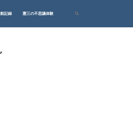
渡航記録
憲三の不思議体験
Search
ん