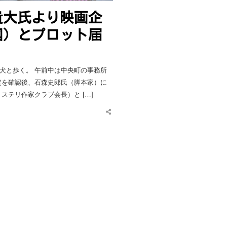
貴大氏より映画企
国）とプロット届
犬と歩く。 午前中は中央町の事務所
定を確認後、石森史郎氏（脚本家）に
ステリ作家クラブ会長）と […]
Share
this
post