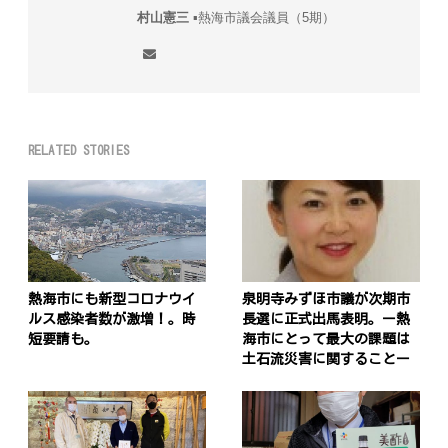
村山憲三
▪︎熱海市議会議員（5期）
RELATED STORIES
熱海市にも新型コロナウイ
泉明寺みずほ市議が次期市
ルス感染者数が激増！。時
長選に正式出馬表明。ー熱
短要請も。
海市にとって最大の課題は
土石流災害に関することー