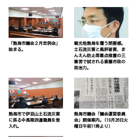
「熱海市議会２月定例会」
観光地熱海を覆う閉塞感。
始まる。
土石流災害と風評被害、ま
んえん防止等重点措置の三
重苦で試される斎藤市政の
政治力。
熱海市で伊豆山土石流災害
熱海市議会「議会運営委員
に係る中長期派遣職員を受
会」開催案内。(10月26日火
入れ。
曜日午前11時より）