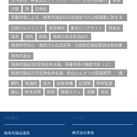
台湾在住、林俊宏氏（フランク・リン）からの投稿⑴
喜多
大阪
孫
定例会
斉藤市長による、熱海市議会11月定例会での上程議案に対する
説明①
日韓グルメフェア
来宮神社
東京ビッグサイト
桜友会
温泉
焼肉
熱海
熱海の名店名品紹介
熱海市伊豆山「逢初川土石流災害」行政対応検証委員会報告書
と熱海市の問題意識とは。
熱海市議会
熱海市議会3月定例会本会議。斉藤市長の施政方針（２）
熱海市議会11月定例会本会議。村山けんぞうの質疑質問、「通
告書」掲載。（１）
網代
衆議院
貞方
財政危機
起雲閣
野村監督
釜山
鈴木宗男
韓国
韓国カフェ
高橋
高須
村山憲三
リンク
株式会社東栄
熱海市議会議員