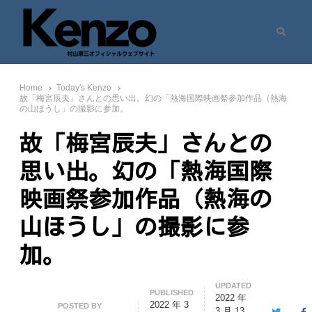
Search
村山憲三ウェブサイト
七転八起 – 村山憲三 Official Site
Home
Today's Kenzo
故「梅宮辰夫」さんとの思い出。幻の「熱海国際映画祭参加作品（熱海
の山ほうし」の撮影に参加。
故「梅宮辰夫」さんとの
思い出。幻の「熱海国際
映画祭参加作品（熱海の
山ほうし」の撮影に参
加。
UPDATED
PUBLISHED
2022 年
2022 年 3
Author
POSTED BY
3 月 13