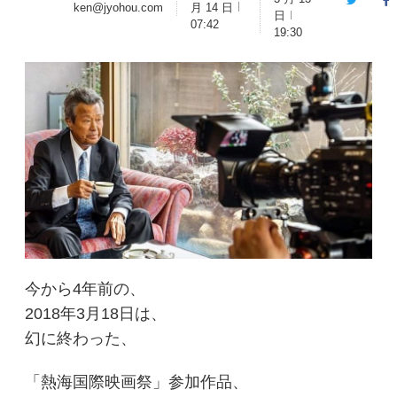
Twitter
F
ken@jyohou.com
月 14 日
日
07:42
19:30
今から4年前の、
2018年3月18日は、
幻に終わった、
「熱海国際映画祭」参加作品、