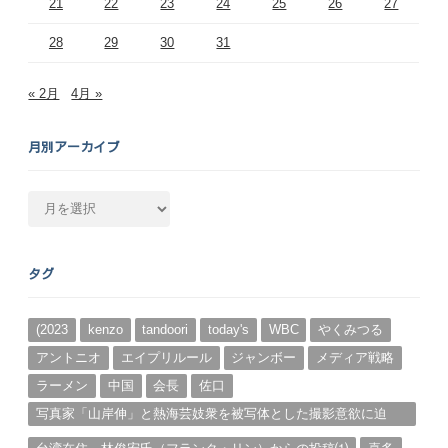
21
22
23
24
25
26
27
28
29
30
31
« 2月
4月 »
月別アーカイブ
月
別
ア
ー
タグ
カ
イ
ブ
(2023
kenzo
tandoori
today's
WBC
やくみつる
アントニオ
エイプリルール
ジャンボー
メディア戦略
ラーメン
中国
会長
佐口
写真家「山岸伸」と熱海芸妓衆を被写体とした撮影意欲に迫
る。（１）