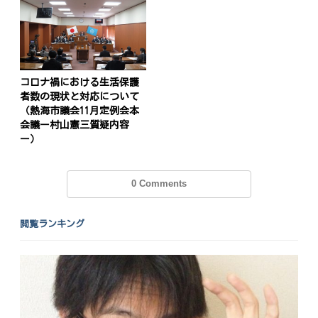
投
稿
s
ナ
コロナ禍における生活保護
者数の現状と対応について
ビ
（熱海市議会11月定例会本
会議ー村山憲三質疑内容
ゲ
ー）
ー
シ
0 Comments
ョ
ン
閲覧ランキング