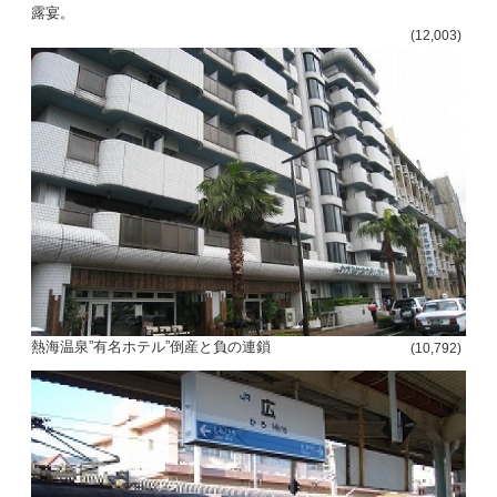
露宴。
(12,003)
熱海温泉”有名ホテル”倒産と負の連鎖
(10,792)