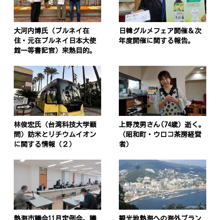
大河内博氏（ブルネイ在
日韓グルメフェア開催＆次
住・元在ブルネイ日本大使
年度開催に関する報告。
館一等書記官）来熱目的。
林俊宏氏（台湾科技大学顧
上野茂男さん(74歳）逝く。
問）訪米とリチウムイオン
（昭和町・ウロコ茶房経営
に関する情報（２）
者）
熱海市議会11月定例会。議
観光地熱海への海外ブラン