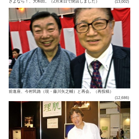
さよなら！、大和田。（2月末日で閉店しました）
(13,002)
前進座、今村民路（現・藤川矢之輔）と再会。（再投稿）
(12,686)