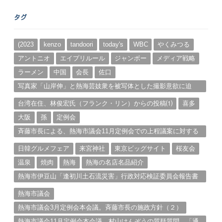
ア
ー
タグ
カ
イ
ブ
(2023
kenzo
tandoori
today's
WBC
やくみつる
アントニオ
エイプリルール
ジャンボー
メディア戦略
ラーメン
中国
会長
佐口
写真家「山岸伸」と熱海芸妓衆を被写体とした撮影意欲に迫
る。（１）
台湾在住、林俊宏氏（フランク・リン）からの投稿⑴
喜多
大阪
孫
定例会
斉藤市長による、熱海市議会11月定例会での上程議案に対する
説明①
日韓グルメフェア
来宮神社
東京ビッグサイト
桜友会
温泉
焼肉
熱海
熱海の名店名品紹介
熱海市伊豆山「逢初川土石流災害」行政対応検証委員会報告書
と熱海市の問題意識とは。
熱海市議会
熱海市議会3月定例会本会議。斉藤市長の施政方針（２）
熱海市議会11月定例会本会議。村山けんぞうの質疑質問、「通