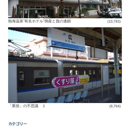
熱海温泉”有名ホテル”倒産と負の連鎖
(10,783)
「業捨」の不思議 １
(9,764)
カテゴリー