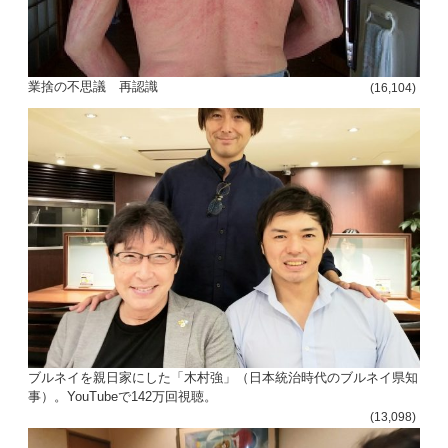
業捨の不思議 再認識
(16,104)
ブルネイを親日家にした「木村強」（日本統治時代のブルネイ県知
事）。YouTubeで142万回視聴。
(13,098)