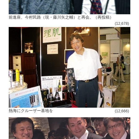
前進座、今村民路（現・藤川矢之輔）と再会。（再投稿）
(12,678)
熱海にクルーザー基地を
(12,666)