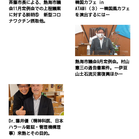
斉藤市長による、熱海市議
韓国カフェ in
会11月定例会での上程議案
ATAMI（３）ー韓国風カフェ
に対する説明⑤ 新型コロ
を演出するにはー
ナワクチン摂取他。
投
稿
s
ナ
ビ
熱海市議会9月定例会。村山
憲三の通告書案件。ー伊豆
ゲ
山土石流災害復興ほかー
ー
シ
ョ
ン
Dr.藤井優（精神科医、日本
ハラール認証・管理機構理
事）来熱とその目的。