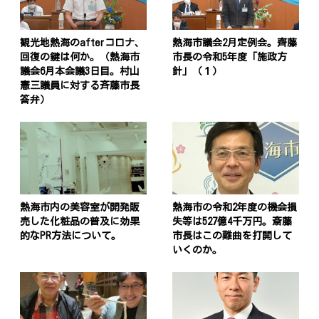
観光地熱海のafterコロナ、
熱海市議会2月定例会。齊藤
回復の鍵は何か。（熱海市
市長の令和5年度「施政方
議会6月本会議3日目。村山
針」（１）
憲三議員に対する斉藤市長
答弁）
熱海市内の美容室が開発販
熱海市の令和2年度の機会損
売した化粧品の普及に効果
失等は527億4千万円。斎藤
的なPR方法について。
市長はこの難曲を打開して
いくのか。