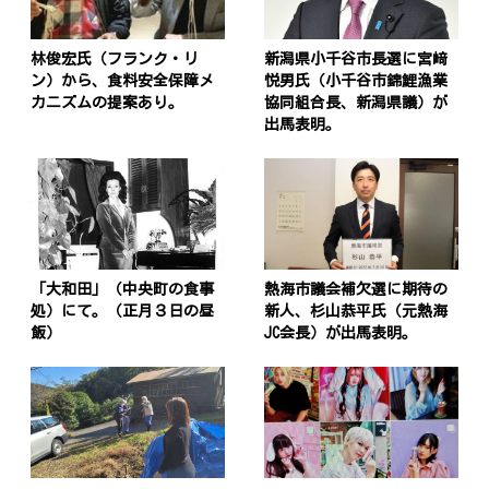
林俊宏氏（フランク・リ
新潟県小千谷市長選に宮﨑
ン）から、食料安全保障メ
悦男氏（小千谷市錦鯉漁業
カニズムの提案あり。
協同組合長、新潟県議）が
出馬表明。
「大和田」（中央町の食事
熱海市議会補欠選に期待の
処）にて。（正月３日の昼
新人、杉山恭平氏（元熱海
飯）
JC会長）が出馬表明。