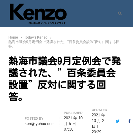
Search
村山憲三ウェブサイト
七転八起 – 村山憲三 Official Site
Home
Today's Kenzo
熱海市議会9月定例会で発議された、”百条委員会設置”反対に関する回
答。
熱海市議会9月定例会で発
議された、”百条委員会
設置”反対に関する回
答。
UPDATED
PUBLISHED
2021 年
2021 年 10
Author
POSTED BY
10 月 2
Twitter
F
ken@jyohou.com
月 5 日
日
07:30
20:29