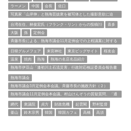
ラーメン
中国
会長
佐口
写真家「山岸伸」と熱海芸妓衆を被写体とした撮影意欲に迫
る。（１）
台湾在住、林俊宏氏（フランク・リン）からの投稿⑴
喜多
大阪
孫
定例会
斉藤市長による、熱海市議会11月定例会での上程議案に対する
説明①
日韓グルメフェア
来宮神社
東京ビッグサイト
桜友会
温泉
焼肉
熱海
熱海の名店名品紹介
熱海市伊豆山「逢初川土石流災害」行政対応検証委員会報告書
と熱海市の問題意識とは。
熱海市議会
熱海市議会3月定例会本会議。斉藤市長の施政方針（２）
熱海市議会11月定例会本会議。村山けんぞうの質疑質問、「通
告書」掲載。（１）
網代
衆議院
貞方
財政危機
起雲閣
野村監督
釜山
鈴木宗男
韓国
韓国カフェ
高橋
高須