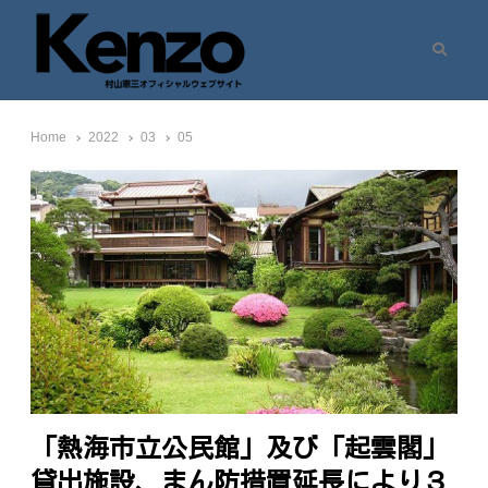
Search
村山憲三ウェブサイト
七転八起 – 村山憲三 Official Site
Home
2022
03
05
「熱海市立公民館」及び「起雲閣」
貸出施設、まん防措置延長により３