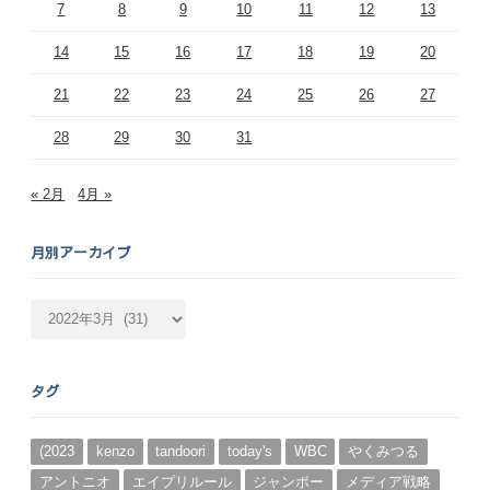
7
8
9
10
11
12
13
14
15
16
17
18
19
20
21
22
23
24
25
26
27
28
29
30
31
« 2月
4月 »
月別アーカイブ
月
別
ア
ー
タグ
カ
イ
ブ
(2023
kenzo
tandoori
today's
WBC
やくみつる
アントニオ
エイプリルール
ジャンボー
メディア戦略