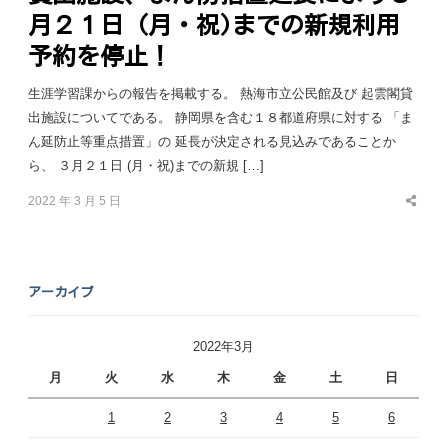
月２１日 (月・祝)までの新規利用
予約を停止！
生涯学習課からの報告を掲載する。 熱海市立公民館及び 起雲閣貸
出施設についてである。 静岡県を含む１８都道府県に対する 「ま
ん延防止等重点措置」の 延長が決定される見込みであることか
ら、 ３月２１日 (月・祝)までの新規 […]
2022 年 3 月 5 日
Share
this
post
アーカイブ
2022年3月
月
火
水
木
金
土
日
1
2
3
4
5
6