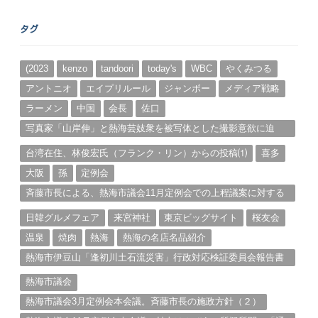
ア
ー
タグ
カ
イ
ブ
(2023
kenzo
tandoori
today's
WBC
やくみつる
アントニオ
エイプリルール
ジャンボー
メディア戦略
ラーメン
中国
会長
佐口
写真家「山岸伸」と熱海芸妓衆を被写体とした撮影意欲に迫
る。（１）
台湾在住、林俊宏氏（フランク・リン）からの投稿⑴
喜多
大阪
孫
定例会
斉藤市長による、熱海市議会11月定例会での上程議案に対する
説明①
日韓グルメフェア
来宮神社
東京ビッグサイト
桜友会
温泉
焼肉
熱海
熱海の名店名品紹介
熱海市伊豆山「逢初川土石流災害」行政対応検証委員会報告書
と熱海市の問題意識とは。
熱海市議会
熱海市議会3月定例会本会議。斉藤市長の施政方針（２）