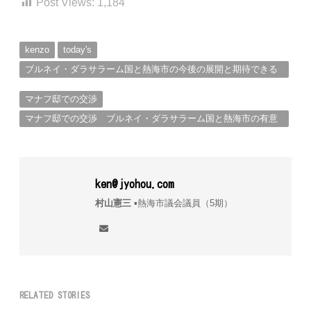
Post Views:
1,184
kenzo
today's
ブルネイ・ダラサラーム国と熱海市の今後の展開と期待できる
案件について（１）
マナフ邸での交渉
マナフ邸での交渉 ブルネイ・ダラサラーム国と熱海市の有意
義な交渉の進捗状況
ken@jyohou.com
村山憲三
▪︎熱海市議会議員（5期）
RELATED STORIES