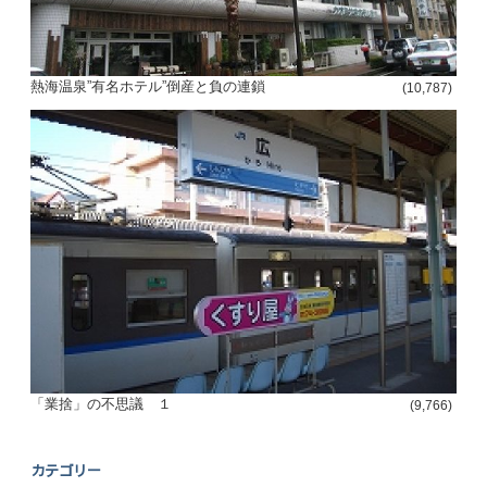
熱海温泉”有名ホテル”倒産と負の連鎖
(10,787)
「業捨」の不思議 １
(9,766)
カテゴリー