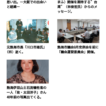
ビ
思い出。ー大阪での出会い
まふ）開催を期待する”台
と経緯ー
湾”（林俊宏氏）からのメ
ゲ
ッセージ。
ー
シ
ョ
ン
元熱海市長「川口市雄氏」
熱海市議会9月定例会を前に
(85）逝く。
「議会運営委員会」開催。
熱海伊豆山土石流犠牲者の
一人「故・太田洋子」さん
40年前の写真出てくる。