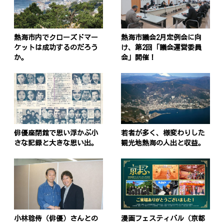
熱海市内でクローズドマー
熱海市議会2月定例会に向
ケットは成功するのだろう
け、第2回「議会運営委員
か。
会」開催！
俳優座閉館で思い浮かぶ小
若者が多く、様変わりした
さな記録と大きな思い出。
観光地熱海の人出と収益。
投
稿
s
ナ
小林稔侍（俳優）さんとの
漫画フェスティバル（京都