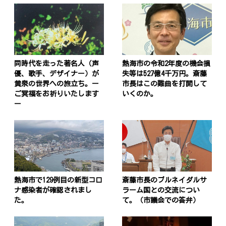
同時代を走った著名人（声
熱海市の令和2年度の機会損
優、歌手、デザイナー）が
失等は527億4千万円。斎藤
黄泉の世界への旅立ち。ー
市長はこの難曲を打開して
ご冥福をお祈りいたします
いくのか。
ー
熱海市で129例目の新型コロ
斎藤市長のブルネイダルサ
ナ感染者が確認されまし
ラーム国との交流につい
た。
て。（市議会での答弁）