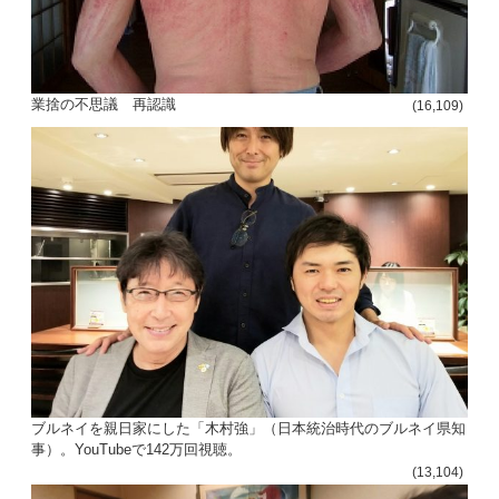
業捨の不思議 再認識
(16,109)
ブルネイを親日家にした「木村強」（日本統治時代のブルネイ県知
事）。YouTubeで142万回視聴。
(13,104)