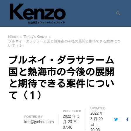
Search
村山憲三ウェブサイト
七転八起 – 村山憲三 Official Site
Home
Today's Kenzo
ブルネイ・ダラサラーム国と熱海市の今後の展開と期待できる案件につ
いて（１）
ブルネイ・ダラサラーム
国と熱海市の今後の展開
と期待できる案件につい
て（１）
UPDATED
PUBLISHED
2022 年
2022 年 3
Author
POSTED BY
3 月 20
Twitter
F
ken@jyohou.com
月 23 日
日
07:46
20:03