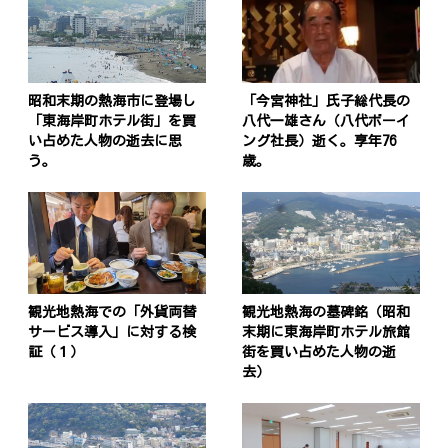
昭和末期の熱海市に登場し
「今宮神社」氏子総代長の
「東海岸町ホテル街」を買
八代一雄さん（八代ボーイ
い占めた人物の逝去に思
ング社長）逝く。享年76
う。
歳。
観光地熱海での「外貨両替
観光地熱海の墓碑銘（昭和
サービス導入」に対する検
末期に東海岸町ホテル旅館
証（１）
街を買い占めた人物の逝
去）