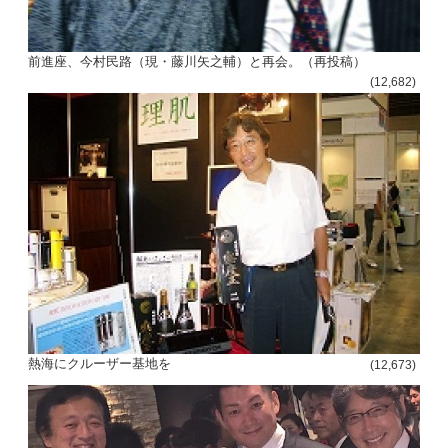
前進座、今村民路（現・藤川矢之輔）と再会。（再投稿）
(12,682)
熱海にクルーザー基地を
(12,673)