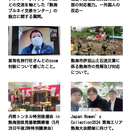
との交流を軸とした「熱海
部の対応能力。ー外国人の
ブルネイ交易センター」の
反応ー
設立に関する質問。
某有名旅行社さんとのzoom
熱海市伊豆山土石流災害に
対談について感じたこと。
係る熱海市の見解及び対応
について。
丹那トンネル特別後援会 in
Japan Women’s
熱海芸妓見番歌舞練場（5月
Collection2024 東海エリア
28日午後2時特別講演会）
熱海大会開催に向けて。