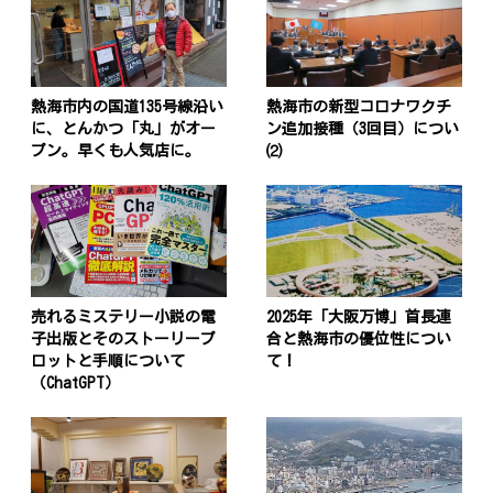
投
稿
s
熱海市内の国道135号線沿い
熱海市の新型コロナワクチ
ナ
に、とんかつ「丸」がオー
ン追加接種（3回目）につい
プン。早くも人気店に。
⑵
ビ
ゲ
ー
シ
ョ
売れるミステリー小説の電
2025年「大阪万博」首長連
子出版とそのストーリープ
合と熱海市の優位性につい
ン
ロットと手順について
て！
（ChatGPT）