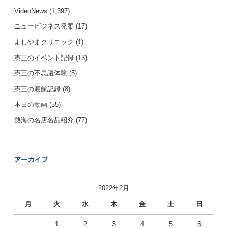
VideoNews
(1,397)
ニュービジネス発案
(17)
よしやまクリニック
(1)
憲三のイベント記録
(13)
憲三の不思議体験
(5)
憲三の渡航記録
(8)
本日の動画
(55)
熱海の名店名品紹介
(77)
アーカイブ
2022年2月
月
火
水
木
金
土
日
1
2
3
4
5
6