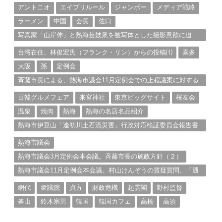
アントニオ
エイプリルール
ジャンボー
メディア戦略
ラーメン
中国
会長
佐口
写真家「山岸伸」と熱海芸妓衆を被写体とした撮影意欲に迫
る。（１）
台湾在住、林俊宏氏（フランク・リン）からの投稿⑴
喜多
大阪
孫
定例会
斉藤市長による、熱海市議会11月定例会での上程議案に対する
説明①
日韓グルメフェア
来宮神社
東京ビッグサイト
桜友会
温泉
焼肉
熱海
熱海の名店名品紹介
熱海市伊豆山「逢初川土石流災害」行政対応検証委員会報告書
と熱海市の問題意識とは。
熱海市議会
熱海市議会3月定例会本会議。斉藤市長の施政方針（２）
熱海市議会11月定例会本会議。村山けんぞうの質疑質問、「通
告書」掲載。（１）
網代
衆議院
貞方
財政危機
起雲閣
野村監督
釜山
鈴木宗男
韓国
韓国カフェ
高橋
高須