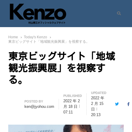
Search
村山憲三ウェブサイト
七転八起 – 村山憲三 Official Site
Home
Today's Kenzo
東京ビッグサイト「地域観光振興展」を視察する。
東京ビッグサイト「地域
観光振興展」を視察す
る。
UPDATED
PUBLISHED
2022 年
2022 年 2
Author
POSTED BY
2 月 15
Twitter
F
ken@jyohou.com
月 18 日
日
07:11
20:13