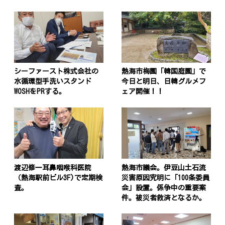
シーファースト株式会社の
熱海市梅園「韓国庭園」で
水循環型手洗いスタンド
今日と明日、日韓グルメフ
WOSHをPRする。
ェア開催！！
渡辺修一耳鼻咽喉科医院
熱海市議会。伊豆山土石流
（熱海駅前ビル3F)で定期検
災害原因究明に「100条委員
査。
会」設置。係争中の重要案
件。被災者救済となるか。