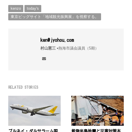
kenzo
today's
東京ビッグサイト「地域観光振興展」を視察する。
ken@jyohou.com
村山憲三
▪︎熱海市議会議員（5期）
RELATED STORIES
ブルネイ・ダルサラーム国
能登半島地震と災害対策本