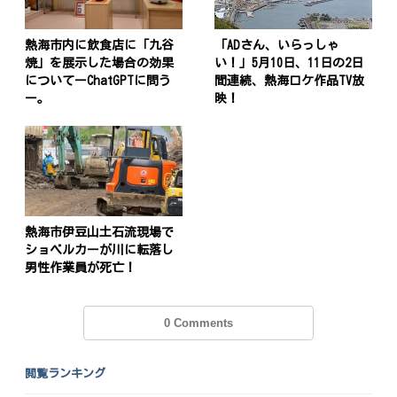
熱海市内に飲食店に「九谷
「ADさん、いらっしゃ
焼」を展示した場合の効果
い！」5月10日、11日の2日
についてーChatGPTに問う
間連続、熱海ロケ作品TV放
ー。
映！
熱海市伊豆山土石流現場で
ショベルカーが川に転落し
男性作業員が死亡！
0 Comments
閲覧ランキング