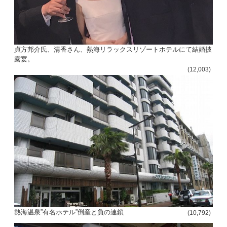
貞方邦介氏、清香さん、熱海リラックスリゾートホテルにて結婚披
露宴。
(12,003)
熱海温泉”有名ホテル”倒産と負の連鎖
(10,792)