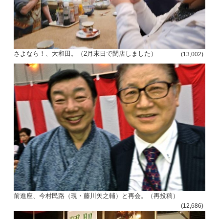
さよなら！、大和田。（2月末日で閉店しました）
(13,002)
前進座、今村民路（現・藤川矢之輔）と再会。（再投稿）
(12,686)