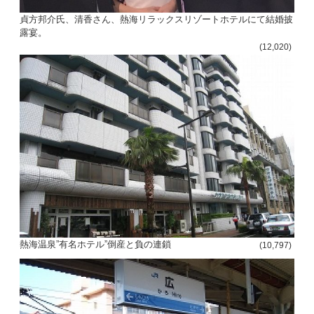
貞方邦介氏、清香さん、熱海リラックスリゾートホテルにて結婚披
露宴。
(12,020)
熱海温泉”有名ホテル”倒産と負の連鎖
(10,797)