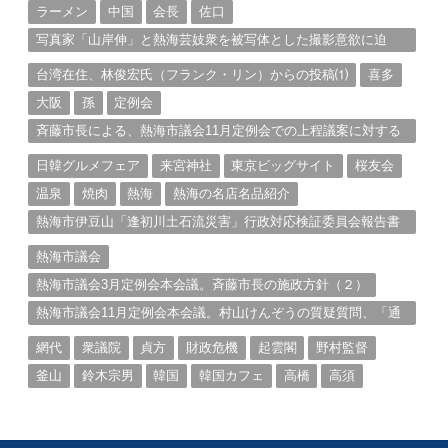
ラーメン
中国
会長
佐口
写真家「山岸伸」と熱海芸妓衆を被写体とした撮影意欲に迫
る。（１）
台湾在住、林俊宏氏（フランク・リン）からの投稿⑴
喜多
大阪
孫
定例会
斉藤市長による、熱海市議会11月定例会での上程議案に対する
説明①
日韓グルメフェア
来宮神社
東京ビッグサイト
桜友会
温泉
焼肉
熱海
熱海の名店名品紹介
熱海市伊豆山「逢初川土石流災害」行政対応検証委員会報告書
と熱海市の問題意識とは。
熱海市議会
熱海市議会3月定例会本会議。斉藤市長の施政方針（２）
熱海市議会11月定例会本会議。村山けんぞうの質疑質問、「通
告書」掲載。（１）
網代
衆議院
貞方
財政危機
起雲閣
野村監督
釜山
鈴木宗男
韓国
韓国カフェ
高橋
高須