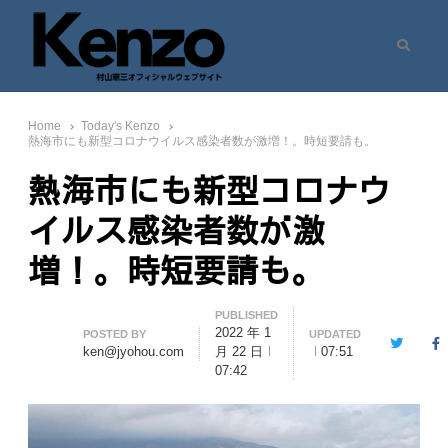
Search
村山憲三ウェブサイト
七転八起 – 村山憲三 Official Site
Home
Today's Kenzo
熱海市にも新型コロナウイルス感染者数が激増！。時短要請も。
熱海市にも新型コロナウ
イルス感染者数が激
増！。時短要請も。
PUBLISHED
2022 年 1
Author
POSTED BY
UPDATED
Twitter
F
ken@jyohou.com
月 22 日
07:51
07:42