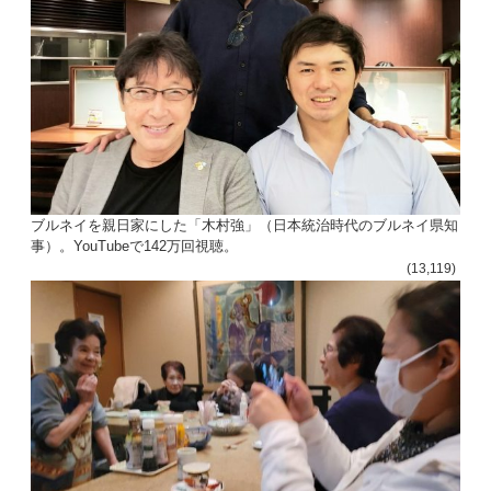
ブルネイを親日家にした「木村強」（日本統治時代のブルネイ県知
事）。YouTubeで142万回視聴。
(13,119)