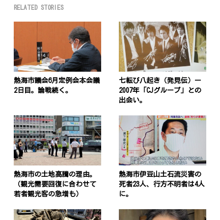
RELATED STORIES
熱海市議会6月定例会本会議
七転び八起き（発見伝）ー
2日目。論戦続く。
2007年「CJグループ」との
出会い。
熱海市の土地高騰の理由。
熱海市伊豆山土石流災害の
（観光需要回復に合わせて
死者23人、行方不明者は4人
若者観光客の急増も）
に。