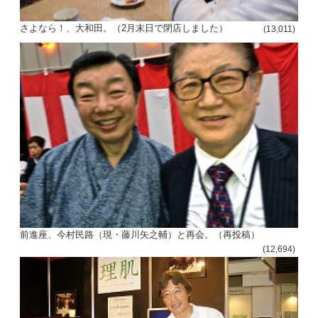
さよなら！、大和田。（2月末日で閉店しました）
(13,011)
前進座、今村民路（現・藤川矢之輔）と再会。（再投稿）
(12,694)