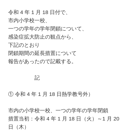
令和
4
年
1
月
18
日付で、
市内小学校一校、
一つの学年の学年閉鎖について、
感染症拡大防止の観点から、
下記のとおり
閉鎖
期間の延長措置について
報告があったので記載する。
記
①
令和
4
年
1
月
18
日熱学教号外）
市内の小学校一校、一つの学年の学年閉鎖
措置当初：令和
4
年
1
月
18
日（火）～
1
月
20
日（木）