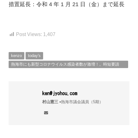
措置延長：令和
4
年
1
月
21
日（金）まで延長
Post Views:
1,407
kenzo
today's
熱海市にも新型コロナウイルス感染者数が激増！。時短要請
も。
ken@jyohou.com
村山憲三
▪︎熱海市議会議員（5期）