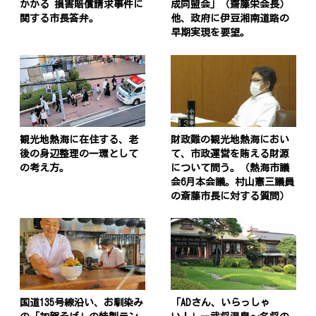
かかる 損害賠償請求事件に
成同盟会」（齋藤栄会長）
関する市長答弁。
他、政府に伊豆湘南道路の
早期実現を要望。
観光地熱海に在住する、老
財政難の観光地熱海におい
後の身辺整理の一環として
て、市政運営を賄える財源
の考え方。
について問う。（熱海市議
会6月本会議。村山憲三議員
の斎藤市長に対する質問）
投
稿
s
ナ
ビ
ゲ
国道135号線沿い、お馴染み
「ADさん、いらっしゃ