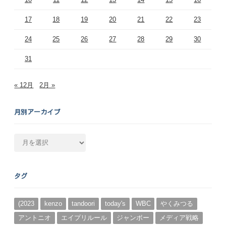
17
18
19
20
21
22
23
24
25
26
27
28
29
30
31
« 12月
2月 »
月別アーカイブ
月
別
ア
ー
タグ
カ
イ
ブ
(2023
kenzo
tandoori
today's
WBC
やくみつる
アントニオ
エイプリルール
ジャンボー
メディア戦略