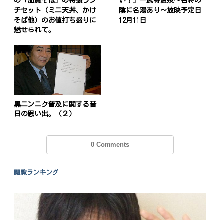
ー
の「加賀そば」の特製ラン
い！」ー武将温泉～名将の
チセット（ミニ天丼、かけ
陰に名湯あり～放映予定日
シ
そば他）のお値打ち盛りに
12月11日
魅せられて。
ョ
ン
黒ニンニク普及に関する昔
日の思い出。（２）
0 Comments
閲覧ランキング