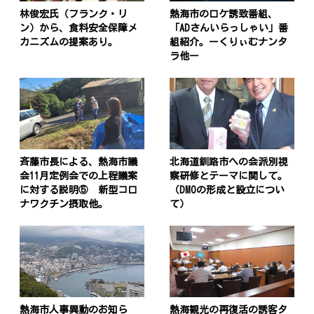
林俊宏氏（フランク・リ
熱海市のロケ誘致番組、
ン）から、食料安全保障メ
「ADさんいらっしゃい」番
カニズムの提案あり。
組紹介。ーくりぃむナンタ
ラ他ー
斉藤市長による、熱海市議
北海道釧路市への会派別視
会11月定例会での上程議案
察研修とテーマに関して。
に対する説明⑤ 新型コロ
（DMOの形成と設立につい
ナワクチン摂取他。
て）
熱海市人事異動のお知ら
熱海観光の再復活の誘客タ