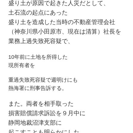
盛り土が原因で起きた人災だとして、
土石流の起点にあった
盛り土を造成した当時の不動産管理会社
（神奈川県小田原市、現在は清算）社長を
業務上過失致死容疑で、
10年前に土地を所得した
現所有者を
重過失致死容疑で週明けにも
熱海署に刑事告訴する。
また。両者を相手取った
損害賠償請求訴訟を９月中に
静岡地裁沼津支部に
起こすことも明らかにした。