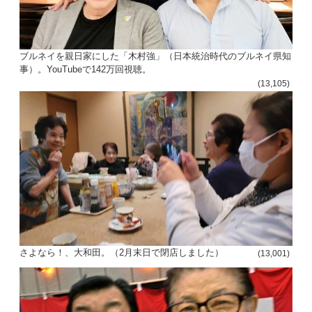
ブルネイを親日家にした「木村強」（日本統治時代のブルネイ県知
事）。YouTubeで142万回視聴。
(13,105)
さよなら！、大和田。（2月末日で閉店しました）
(13,001)