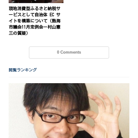
投
現地消費型ふるさと納税サ
ービスとして自治体 EC サ
稿
s
イトを構築について（熱海
市議会11月定例会ー村山憲
ナ
三の質疑）
ビ
ゲ
0 Comments
ー
シ
閲覧ランキング
ョ
ン