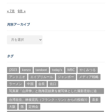
« 7月
9月 »
月別アーカイブ
月
別
ア
ー
タグ
カ
イ
ブ
(2023
kenzo
tandoori
today's
WBC
やくみつる
アントニオ
エイプリルール
ジャンボー
メディア戦略
ラーメン
中国
会長
佐口
写真家「山岸伸」と熱海芸妓衆を被写体とした撮影意欲に迫
る。（１）
台湾在住、林俊宏氏（フランク・リン）からの投稿⑴
喜多
大阪
孫
定例会