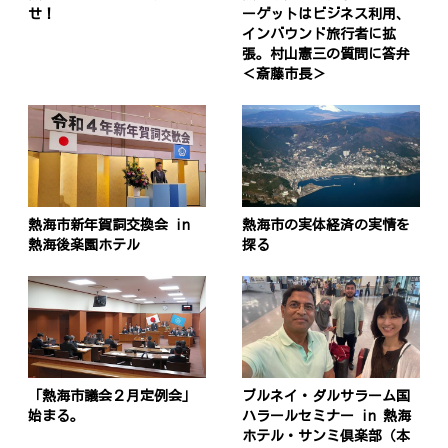
せ！
ーゲットはビジネス利用、
インバウンド旅行者に拡
張。村山憲三の質問に答弁
＜斎藤市長＞
熱海市新年賀詞交換会 in
熱海市の実体経済の実情を
熱海後楽園ホテル
探る
「熱海市議会２月定例会」
ブルネイ・ダルサラーム国
始まる。
ハラールセミナー in 熱海
ホテル・サンミ倶楽部（本