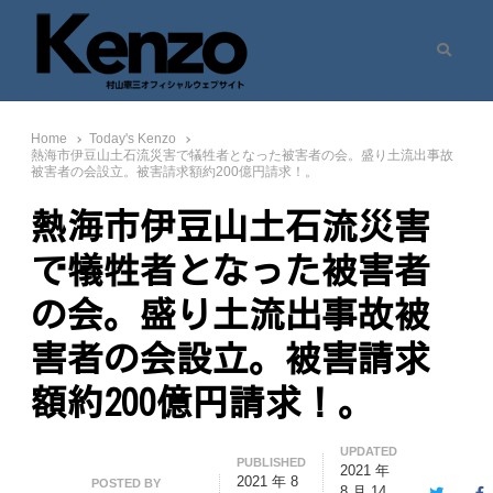
Search
村山憲三ウェブサイト
七転八起 – 村山憲三 Official Site
Home
Today's Kenzo
熱海市伊豆山土石流災害で犠牲者となった被害者の会。盛り土流出事故
被害者の会設立。被害請求額約200億円請求！。
熱海市伊豆山土石流災害
で犠牲者となった被害者
の会。盛り土流出事故被
害者の会設立。被害請求
額約200億円請求！。
UPDATED
PUBLISHED
2021 年
2021 年 8
Author
POSTED BY
8 月 14