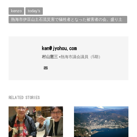
kenzo
today's
熱海市伊豆山土石流災害で犠牲者となった被害者の会。盛り土
流出事故被害者の会設立。被害請求額約200億円請求！。
ken@jyohou.com
村山憲三
▪︎熱海市議会議員（5期）
RELATED STORIES