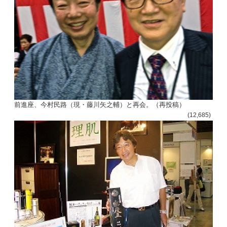
前進座、今村民路（現・藤川矢之輔）と再会。（再投稿）
(12,685)