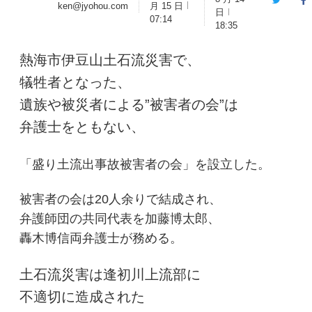
Twitter
F
ken@jyohou.com
月 15 日
日
07:14
18:35
熱海市伊豆山土石流災害で、
犠牲者となった、
遺族や被災者による”被害者の会”は
弁護士をともない、
「盛り土流出事故被害者の会」を設立した。
被害者の会は20人余りで結成され、
弁護師団の共同代表を加藤博太郎、
轟木博信両弁護士が務める。
土石流災害は逢初川上流部に
不適切に造成された