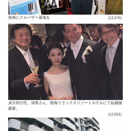
熱海にクルーザー基地を
(12,676)
貞方邦介氏、清香さん、熱海リラックスリゾートホテルにて結婚披
露宴。
(12,001)