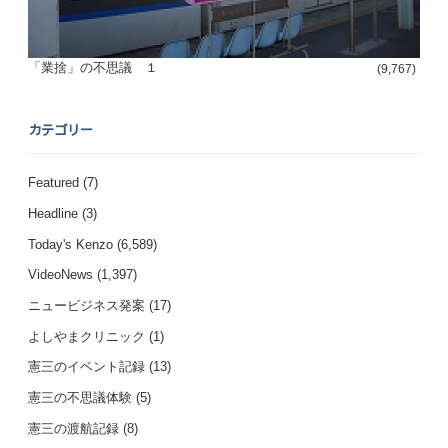
「業捨」の不思議 １
(9,767)
カテゴリー
Featured
(7)
Headline
(3)
Today's Kenzo
(6,589)
VideoNews
(1,397)
ニュービジネス発案
(17)
よしやまクリニック
(1)
憲三のイベント記録
(13)
憲三の不思議体験
(5)
憲三の渡航記録
(8)