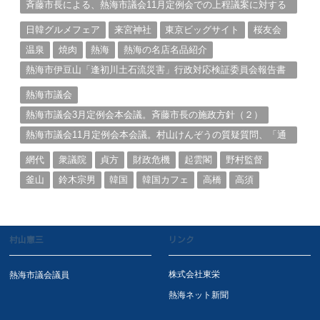
斉藤市長による、熱海市議会11月定例会での上程議案に対する
説明①
日韓グルメフェア
来宮神社
東京ビッグサイト
桜友会
温泉
焼肉
熱海
熱海の名店名品紹介
熱海市伊豆山「逢初川土石流災害」行政対応検証委員会報告書
と熱海市の問題意識とは。
熱海市議会
熱海市議会3月定例会本会議。斉藤市長の施政方針（２）
熱海市議会11月定例会本会議。村山けんぞうの質疑質問、「通
告書」掲載。（１）
網代
衆議院
貞方
財政危機
起雲閣
野村監督
釜山
鈴木宗男
韓国
韓国カフェ
高橋
高須
村山憲三
リンク
株式会社東栄
熱海市議会議員
熱海ネット新聞