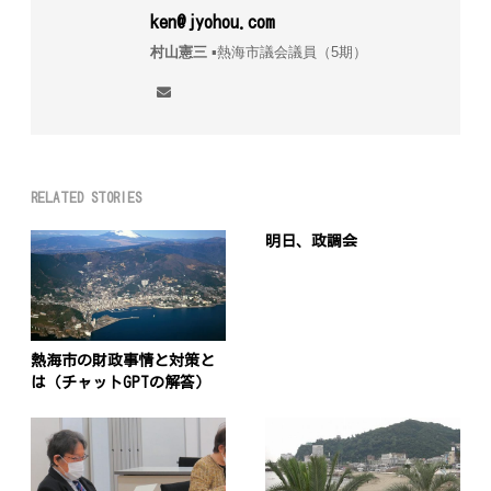
ken@jyohou.com
村山憲三
▪︎熱海市議会議員（5期）
RELATED STORIES
明日、政調会
熱海市の財政事情と対策と
は（チャットGPTの解答）
投
稿
s
ナ