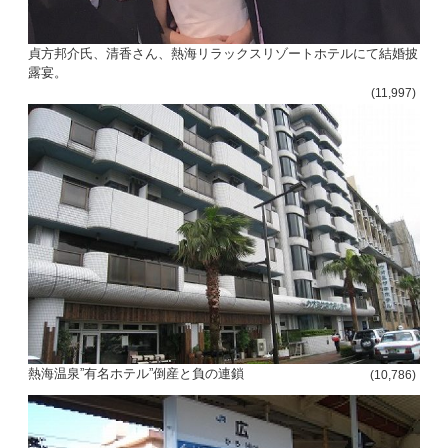
貞方邦介氏、清香さん、熱海リラックスリゾートホテルにて結婚披
露宴。
(11,997)
熱海温泉”有名ホテル”倒産と負の連鎖
(10,786)