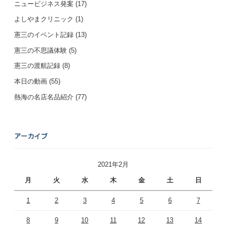
ニュービジネス発案
(17)
よしやまクリニック
(1)
憲三のイベント記録
(13)
憲三の不思議体験
(5)
憲三の渡航記録
(8)
本日の動画
(55)
熱海の名店名品紹介
(77)
アーカイブ
2021年2月
月
火
水
木
金
土
日
1
2
3
4
5
6
7
8
9
10
11
12
13
14