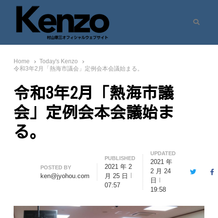
Search
村山憲三ウェブサイト
七転八起 – 村山憲三 Official Site
Home
Today's Kenzo
令和3年2月「熱海市議会」定例会本会議始まる。
令和3年2月「熱海市議
会」定例会本会議始ま
る。
UPDATED
PUBLISHED
2021 年
2021 年 2
Author
POSTED BY
2 月 24
Twitter
F
ken@jyohou.com
月 25 日
日
07:57
19:58