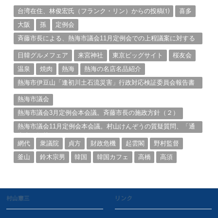
る。（１）
台湾在住、林俊宏氏（フランク・リン）からの投稿⑴
喜多
大阪
孫
定例会
斉藤市長による、熱海市議会11月定例会での上程議案に対する
説明①
日韓グルメフェア
来宮神社
東京ビッグサイト
桜友会
温泉
焼肉
熱海
熱海の名店名品紹介
熱海市伊豆山「逢初川土石流災害」行政対応検証委員会報告書
と熱海市の問題意識とは。
熱海市議会
熱海市議会3月定例会本会議。斉藤市長の施政方針（２）
熱海市議会11月定例会本会議。村山けんぞうの質疑質問、「通
告書」掲載。（１）
網代
衆議院
貞方
財政危機
起雲閣
野村監督
釜山
鈴木宗男
韓国
韓国カフェ
高橋
高須
村山憲三
リンク