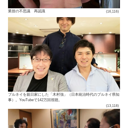
投
業捨の不思議 再認識
(16,116)
稿
s
ナ
ビ
ゲ
ー
シ
ョ
ン
ブルネイを親日家にした「木村強」（日本統治時代のブルネイ県知
事）。YouTubeで142万回視聴。
(13,118)