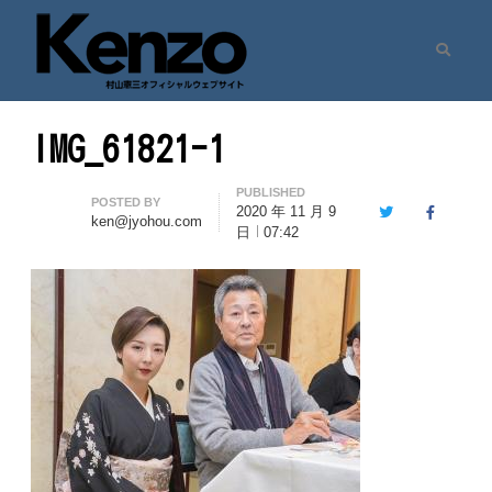
Search
村山憲三ウェブサイト
七転八起 – 村山憲三 Official Site
IMG_61821-1
PUBLISHED
Author
POSTED BY
2020 年 11 月 9
Twitter
Facebook
ken@jyohou.com
日
07:42