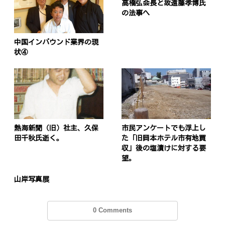
高橋弘会長と故遠藤孝博氏
の法事へ
中国インバウンド業界の現
状④
熱海新聞（旧）社主、久保
市民アンケートでも浮上し
田千秋氏逝く。
た「旧岡本ホテル市有地買
収」後の塩漬けに対する要
望。
山岸写真展
0 Comments