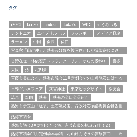
ー
タグ
カ
イ
ブ
(2023
kenzo
tandoori
today's
WBC
やくみつる
アントニオ
エイプリルール
ジャンボー
メディア戦略
ラーメン
中国
会長
佐口
写真家「山岸伸」と熱海芸妓衆を被写体とした撮影意欲に迫
る。（１）
台湾在住、林俊宏氏（フランク・リン）からの投稿⑴
喜多
大阪
孫
定例会
斉藤市長による、熱海市議会11月定例会での上程議案に対する
説明①
日韓グルメフェア
来宮神社
東京ビッグサイト
桜友会
温泉
焼肉
熱海
熱海の名店名品紹介
熱海市伊豆山「逢初川土石流災害」行政対応検証委員会報告書
と熱海市の問題意識とは。
熱海市議会
熱海市議会3月定例会本会議。斉藤市長の施政方針（２）
熱海市議会11月定例会本会議。村山けんぞうの質疑質問、「通