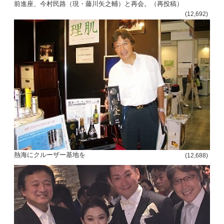
前進座、今村民路（現・藤川矢之輔）と再会。（再投稿）
(12,692)
熱海にクルーザー基地を
(12,688)