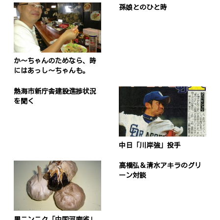
孫娘とのひと時
か〜ちゃんのためなら、時
にはあっし〜ちゃんも。
熱海市新庁舎建設進捗状況
を聞く
中日「川岸強」投手
高橋弘＆清水アキラのグリ
ーン対談
黒ニンニク「中国河南省」