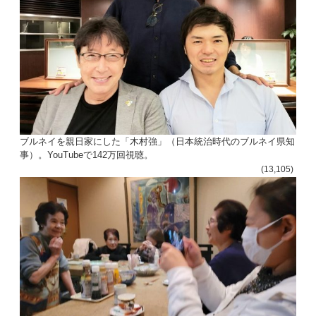
ブルネイを親日家にした「木村強」（日本統治時代のブルネイ県知
事）。YouTubeで142万回視聴。
(13,105)