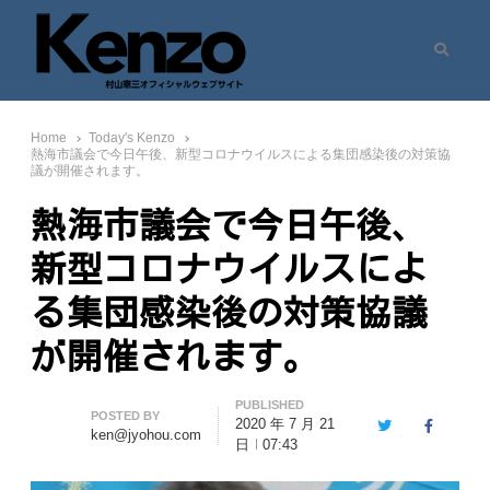
Search
村山憲三ウェブサイト
七転八起 – 村山憲三 Official Site
Home
Today's Kenzo
熱海市議会で今日午後、新型コロナウイルスによる集団感染後の対策協
議が開催されます。
熱海市議会で今日午後、
新型コロナウイルスによ
る集団感染後の対策協議
が開催されます。
PUBLISHED
Author
POSTED BY
2020 年 7 月 21
Twitter
Facebook
ken@jyohou.com
日
07:43