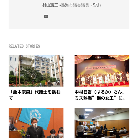
村山憲三
▪︎熱海市議会議員（5期）
RELATED STORIES
「鈴木宗男」代議士を訪ね
中村日香（はるか）さん、
て
ミス熱海”梅の女王”に。