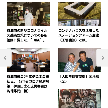
熱海市の新型コロナウイル
コンテナハウスを活用した
ス感染対策についての各所
ステーションファーム農法
管課に質した、”Q&A”。
（工場農法）とは。
投
稿
Previous
Next
Post
Post
ナ
ビ
熱海市議会6月定例会本会議
「大阪喰飲交友録」８月編
初日。（afterコロナ経済対
（２）
ゲ
策、伊豆山土石流災害者救
済他難問山積）
ー
シ