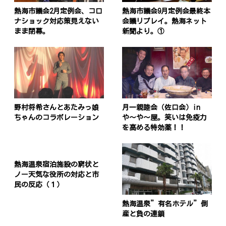
熱海市議会2月定例会、コロ
熱海市議会9月定例会最終本
ナショック対応策見えない
会議リプレイ。熱海ネット
まま閉幕。
新聞より。①
野村将希さんとあたみっ娘
月一親睦会（佐口会）in
ちゃんのコラボレーション
や〜や〜屋。笑いは免疫力
を高める特効薬！！
熱海温泉宿泊施設の窮状と
ノー天気な役所の対応と市
民の反応（１）
熱海温泉”有名ホテル”倒
産と負の連鎖