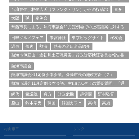
る。（１）
台湾在住、林俊宏氏（フランク・リン）からの投稿⑴
喜多
大阪
孫
定例会
斉藤市長による、熱海市議会11月定例会での上程議案に対する
説明①
日韓グルメフェア
来宮神社
東京ビッグサイト
桜友会
温泉
焼肉
熱海
熱海の名店名品紹介
熱海市伊豆山「逢初川土石流災害」行政対応検証委員会報告書
と熱海市の問題意識とは。
熱海市議会
熱海市議会3月定例会本会議。斉藤市長の施政方針（２）
熱海市議会11月定例会本会議。村山けんぞうの質疑質問、「通
告書」掲載。（１）
網代
衆議院
貞方
財政危機
起雲閣
野村監督
釜山
鈴木宗男
韓国
韓国カフェ
高橋
高須
村山憲三
リンク