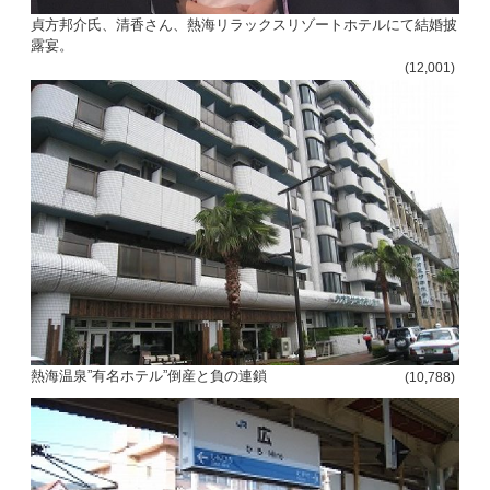
貞方邦介氏、清香さん、熱海リラックスリゾートホテルにて結婚披
露宴。
(12,001)
熱海温泉”有名ホテル”倒産と負の連鎖
(10,788)