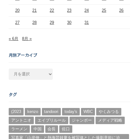
20
21
22
23
24
25
26
27
28
29
30
31
« 6月
8月 »
月別アーカイブ
月
別
ア
ー
タグ
カ
イ
ブ
(2023
kenzo
tandoori
today's
WBC
やくみつる
アントニオ
エイプリルール
ジャンボー
メディア戦略
ラーメン
中国
会長
佐口
写真家「山岸伸」と熱海芸妓衆を被写体とした撮影意欲に迫