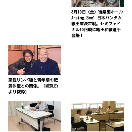
ョ
ン
3月10日（金）後楽園ホール
A-sing.Bee1 日本バンタム
級王座決定戦。セミファイ
ナル10回戦に亀田和毅選手
登場！
悪性リンパ種と青年期の肥
満体型との関係。（MEDLEY
より抜粋）