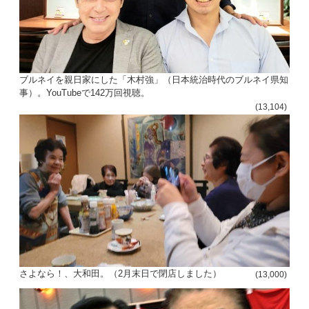
ブルネイを親日家にした「木村強」（日本統治時代のブルネイ県知
事）。YouTubeで142万回視聴。
(13,104)
さよなら！、大和田。（2月末日で閉店しました）
(13,000)