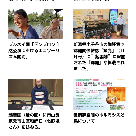
ブルネイ国「テンブロン自
新潟県小千谷市の御好意で
然公演におけるエコツーリ
錦鯉関係雑誌「鱗光」（11
ズム開発」
月号）に”起雲閣”に配置
された「錦鯉」が掲載され
投
ました。
稿
s
ナ
ビ
ゲ
起雲閣（鶯の間）に市山流
健康夢空間のホルミシス効
ー
家元市山直和師匠（北野姐
果について
さん）を訪ねる。
シ