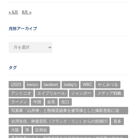
« 6月
8月 »
月別アーカイブ
月
別
ア
ー
タグ
カ
イ
ブ
(2023
kenzo
tandoori
today's
WBC
やくみつる
アントニオ
エイプリルール
ジャンボー
メディア戦略
ラーメン
中国
会長
佐口
写真家「山岸伸」と熱海芸妓衆を被写体とした撮影意欲に迫
る。（１）
台湾在住、林俊宏氏（フランク・リン）からの投稿⑴
喜多
大阪
孫
定例会