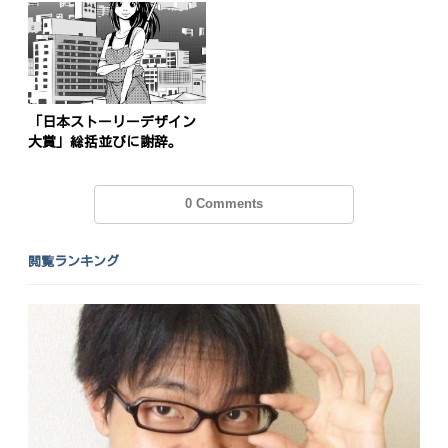
ョ
ン
「日本ストーリーデザイン
大賞」総括並びに謝辞。
0 Comments
閲覧ランキング