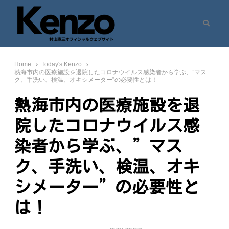
Search
村山憲三ウェブサイト
七転八起 – 村山憲三 Official Site
Home
Today's Kenzo
熱海市内の医療施設を退院したコロナウイルス感染者から学ぶ、”マス
ク、手洗い、検温、オキシメーター”の必要性とは！
熱海市内の医療施設を退
院したコロナウイルス感
染者から学ぶ、”マス
ク、手洗い、検温、オキ
シメーター”の必要性と
は！