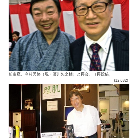
前進座、今村民路（現・藤川矢之輔）と再会。（再投稿）
(12,682)