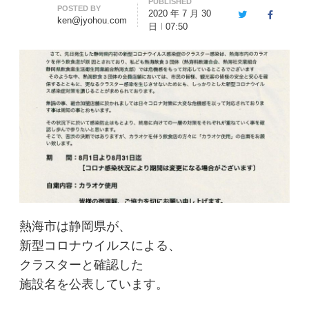
PUBLISHED
Author
POSTED BY
2020 年 7 月 30
Twitter
Facebook
ken@jyohou.com
日
07:50
熱海市は静岡県が、
新型コロナウイルスによる、
クラスターと確認した
施設名を公表しています。