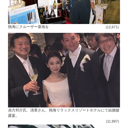
熱海にクルーザー基地を
(12,671)
貞方邦介氏、清香さん、熱海リラックスリゾートホテルにて結婚披
露宴。
(11,997)