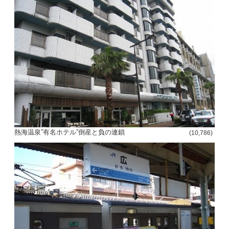
熱海温泉”有名ホテル”倒産と負の連鎖
(10,786)