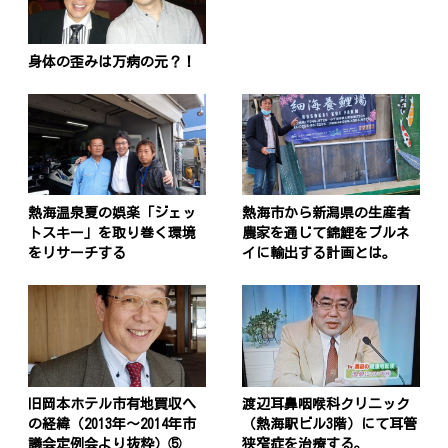
身体の歪みは万病の元？！
熱海温泉夏の娯楽「ジェッ
熱海市から新潟県の生産者
トスキー」を取り巻く環境
農家を通じて錦鯉をブルネ
をリサーチする
イに輸出する計画とは。
旧岡本ホテル市有地買収へ
渡辺耳鼻咽喉科クリニック
の経緯（2013年〜2014年市
（熱海駅ビル3階）にて耳管
議会定例会より抜粋）⑤
狭窄症を治療する。