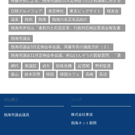
斉藤市長による、熱海市議会11月定例会での上程議案に対する
説明①
日韓グルメフェア
来宮神社
東京ビッグサイト
桜友会
温泉
焼肉
熱海
熱海の名店名品紹介
熱海市伊豆山「逢初川土石流災害」行政対応検証委員会報告書
と熱海市の問題意識とは。
熱海市議会
熱海市議会3月定例会本会議。斉藤市長の施政方針（２）
熱海市議会11月定例会本会議。村山けんぞうの質疑質問、「通
告書」掲載。（１）
網代
衆議院
貞方
財政危機
起雲閣
野村監督
釜山
鈴木宗男
韓国
韓国カフェ
高橋
高須
村山憲三
リンク
株式会社東栄
熱海市議会議員
熱海ネット新聞