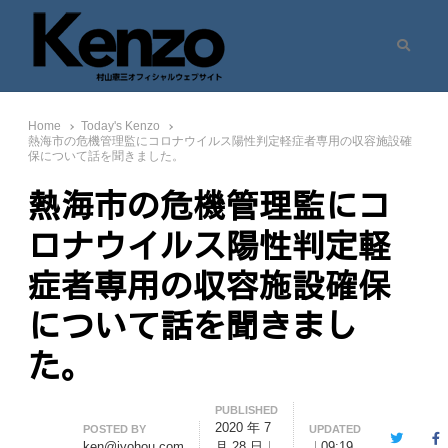
Search
村山憲三ウェブサイト
七転八起 – 村山憲三 Official Site
Home
Today's Kenzo
熱海市の危機管理監にコロナウイルス陽性判定軽症者専用の収容施設確
保について話を聞きました。
熱海市の危機管理監にコ
ロナウイルス陽性判定軽
症者専用の収容施設確保
について話を聞きまし
た。
PUBLISHED
2020 年 7
Author
POSTED BY
UPDATED
Twitter
F
ken@jyohou.com
月 28 日
09:19