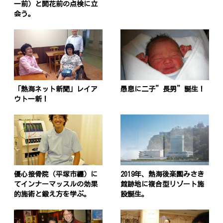
一前）と開花前の点検に立
会う。
投
稿
s
「熱海ネット新聞」レイア
愚息に二子”長男”誕生！
ウト一新！
ナ
ビ
ゲ
ー
シ
優心接骨院（平塚市纒）に
2019年、熱海後楽園みさき
てインナーマッスルの効果
館跡地に複合型リゾート施
ョ
的施術と鍛え方を学ぶ。
設誕生。
ン