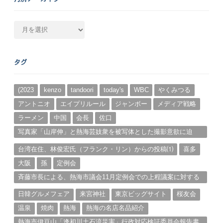
月
別
ア
ー
タグ
カ
イ
ブ
(2023
kenzo
tandoori
today's
WBC
やくみつる
アントニオ
エイプリルール
ジャンボー
メディア戦略
ラーメン
中国
会長
佐口
写真家「山岸伸」と熱海芸妓衆を被写体とした撮影意欲に迫
る。（１）
台湾在住、林俊宏氏（フランク・リン）からの投稿⑴
喜多
大阪
孫
定例会
斉藤市長による、熱海市議会11月定例会での上程議案に対する
説明①
日韓グルメフェア
来宮神社
東京ビッグサイト
桜友会
温泉
焼肉
熱海
熱海の名店名品紹介
熱海市伊豆山「逢初川土石流災害」行政対応検証委員会報告書