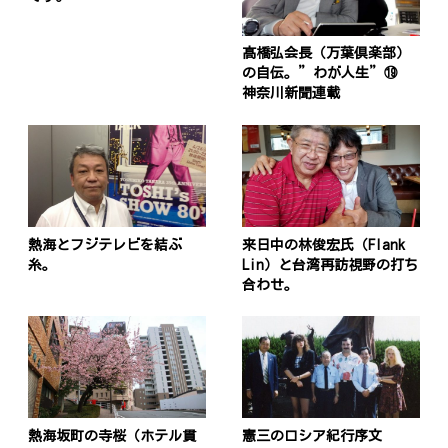
髙橋弘会長（万葉倶楽部）
の自伝。”わが人生”⑲
神奈川新聞連載
熱海とフジテレビを結ぶ
来日中の林俊宏氏（Flank
糸。
Lin）と台湾再訪視野の打ち
合わせ。
熱海坂町の寺桜（ホテル貫
憲三のロシア紀行序文