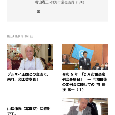
村山憲三
▪︎熱海市議会議員（5期）
RELATED STORIES
ブルネイ王国との交流に、
令和 5 年 「2 月市議会定
来れ、和太鼓奏者！
例会最終日」 ー 今期最後
の定例会に際しての 市 長
挨 拶ー（１）
山岸伸氏（写真家）に感謝
です。