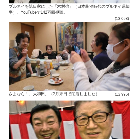
ブルネイを親日家にした「木村強」（日本統治時代のブルネイ県知
事）。YouTubeで142万回視聴。
(13,098)
さよなら！、大和田。（2月末日で閉店しました）
(12,996)