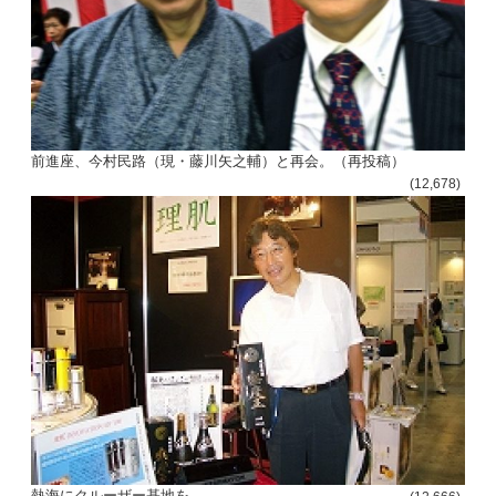
前進座、今村民路（現・藤川矢之輔）と再会。（再投稿）
(12,678)
熱海にクルーザー基地を