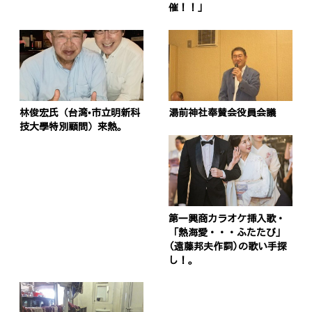
催！！」
林俊宏氏（台湾•市立明新科
湯前神社奉賛会役員会議
技大學特別顧問）来熱。
第一興商カラオケ挿入歌・
「熱海愛・・・ふたたび」
(遠藤邦夫作詞)の歌い手探
し！。