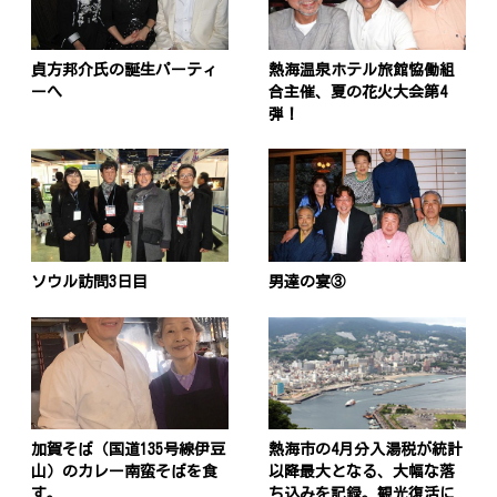
貞方邦介氏の誕生パーティ
熱海温泉ホテル旅館恊働組
ーへ
合主催、夏の花火大会第4
弾！
ソウル訪問3日目
男達の宴③
加賀そば（国道135号線伊豆
熱海市の4月分入湯税が統計
山）のカレー南蛮そばを食
以降最大となる、大幅な落
す。
ち込みを記録。観光復活に