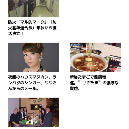
防火「マル的マーク」（防
火基準適合法）来秋から復
活決定！
夜霧のハウスマヌカン、ラ
新鮮たまごで健康増
ンバダのシンガー、ややさ
進。”けさたま”の濃厚な
んからのメール。
質感。