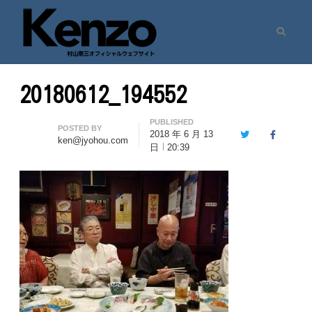
Search
村山憲三ウェブサイト
七転八起 – 村山憲三 Official Site
20180612_194552
PUBLISHED
Author
POSTED BY
2018 年 6 月 13
Twitter
Facebook
ken@jyohou.com
日
20:39