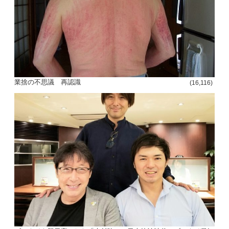
ー
シ
ョ
ン
業捨の不思議 再認識
(16,116)