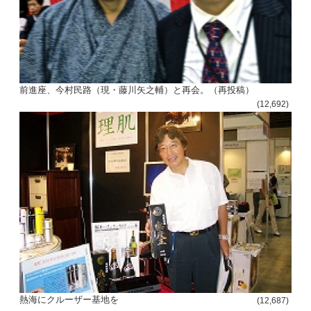
前進座、今村民路（現・藤川矢之輔）と再会。（再投稿）
(12,692)
熱海にクルーザー基地を
(12,687)