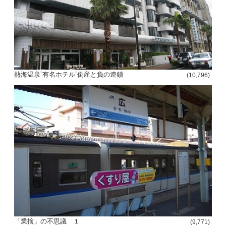
熱海温泉”有名ホテル”倒産と負の連鎖
(10,796)
「業捨」の不思議 １
(9,771)