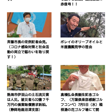
赤信号！！
斉藤市長の定例記者会見。
ボレイのオリーブオイルと
（コロナ感染対策と社会活
米屋農園見学の理由
動の両立で賑わいを取り戻
す！）
熱海市伊豆山の土石流災害
髙橋弘会長誕生記念ゴル
は人災。被災者ら32億７千
フ、（万葉倶楽部感謝ゴル
万円の損害賠償請求訴訟。
フコンペ）7月5日（水）箱
（静岡地裁沼津支部）
根湯の花ゴルフ場にて開