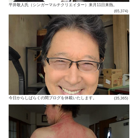
平井敬人氏（シンガーマルチクリエイター）来月11日来熱。
(65,374)
投
稿
s
今日からしばらくの間ブログを休載いたします。
(35,365)
ナ
ビ
ゲ