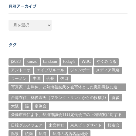
月別アーカイブ
月
別
ア
ー
タグ
カ
イ
ブ
(2023
kenzo
tandoori
today's
WBC
やくみつる
アントニオ
エイプリルール
ジャンボー
メディア戦略
ラーメン
中国
会長
佐口
写真家「山岸伸」と熱海芸妓衆を被写体とした撮影意欲に迫
る。（１）
台湾在住、林俊宏氏（フランク・リン）からの投稿⑴
喜多
大阪
孫
定例会
斉藤市長による、熱海市議会11月定例会での上程議案に対する
説明①
日韓グルメフェア
来宮神社
東京ビッグサイト
桜友会
温泉
焼肉
熱海
熱海の名店名品紹介