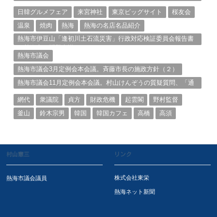
説明①
日韓グルメフェア
来宮神社
東京ビッグサイト
桜友会
温泉
焼肉
熱海
熱海の名店名品紹介
熱海市伊豆山「逢初川土石流災害」行政対応検証委員会報告書
と熱海市の問題意識とは。
熱海市議会
熱海市議会3月定例会本会議。斉藤市長の施政方針（２）
熱海市議会11月定例会本会議。村山けんぞうの質疑質問、「通
告書」掲載。（１）
網代
衆議院
貞方
財政危機
起雲閣
野村監督
釜山
鈴木宗男
韓国
韓国カフェ
高橋
高須
村山憲三
リンク
株式会社東栄
熱海市議会議員
熱海ネット新聞