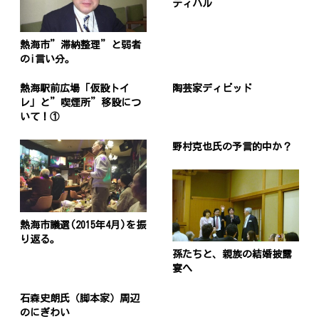
ティバル
熱海市”滞納整理”と弱者
のi言い分。
熱海駅前広場「仮設トイ
陶芸家ディビッド
レ」と”喫煙所”移設につ
いて！①
野村克也氏の予言的中か？
熱海市議選(2015年4月)を振
り返る。
孫たちと、親族の結婚披露
宴へ
石森史朗氏（脚本家）周辺
のにぎわい