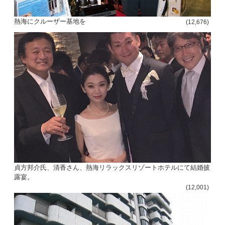
熱海にクルーザー基地を
(12,676)
貞方邦介氏、清香さん、熱海リラックスリゾートホテルにて結婚披
露宴。
(12,001)