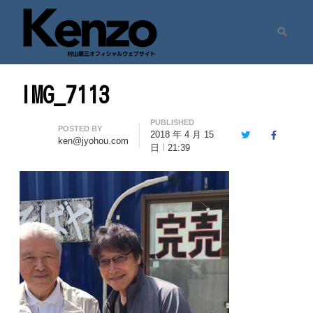
Search
村山憲三ウェブサイト
七転八起 – 村山憲三 Official Site
IMG_7113
PUBLISHED
Author
POSTED BY
2018 年 4 月 15
Twitter
Facebook
ken@jyohou.com
日
21:39