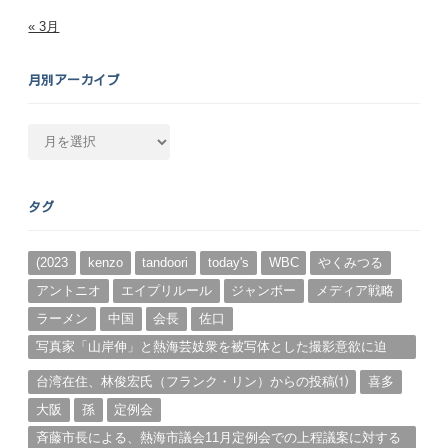
« 3月
月別アーカイブ
月
別
ア
ー
タグ
カ
イ
ブ
(2023
kenzo
tandoori
today's
WBC
やくみつる
アントニオ
エイプリルール
ジャンボー
メディア戦略
ラーメン
中国
会長
佐口
写真家「山岸伸」と熱海芸妓衆を被写体とした撮影意欲に迫
る。（１）
台湾在住、林俊宏氏（フランク・リン）からの投稿⑴
喜多
大阪
孫
定例会
斉藤市長による、熱海市議会11月定例会での上程議案に対する