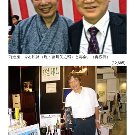
前進座、今村民路（現・藤川矢之輔）と再会。（再投稿）
(12,685)