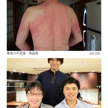
投
稿
s
ナ
ビ
業捨の不思議 再認識
(16,110)
ゲ
ー
シ
ョ
ン