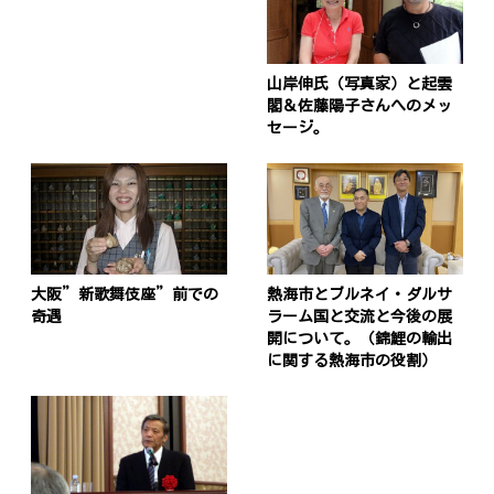
山岸伸氏（写真家）と起雲
閣＆佐藤陽子さんへのメッ
セージ。
大阪”新歌舞伎座”前での
熱海市とブルネイ・ダルサ
奇遇
ラーム国と交流と今後の展
開について。（錦鯉の輸出
に関する熱海市の役割）