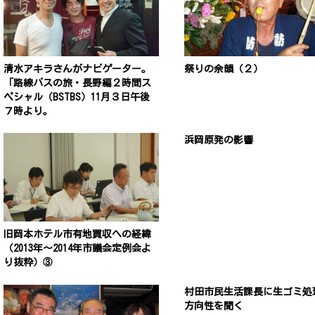
清水アキラさんがナビゲーター。
祭りの余韻（２）
「路線バスの旅・長野編２時間ス
ペシャル（BSTBS）11月３日午後
７時より。
浜岡原発の影響
旧岡本ホテル市有地買収への経緯
（2013年〜2014年市議会定例会よ
り抜粋）③
村田市民生活課長に生ゴミ処
方向性を聞く