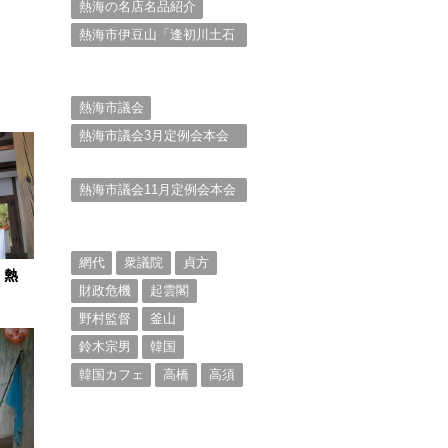
熱海の名店名品紹介
熱海市伊豆山「逢初川土石
流災害」行政対応検証委員
会報告書と熱海市の問題意
識とは。
熱海市議会
熱海市議会3月定例会本会
議。斉藤市長の施政方針
（２）
熱海市議会11月定例会本会
議。村山けんぞうの質疑質
問、「通告書」掲載。
（１）
網代
衆議院
貞方
 熱
財政危機
起雲閣
野村監督
釜山
鈴木宗男
韓国
韓国カフェ
高橋
高須