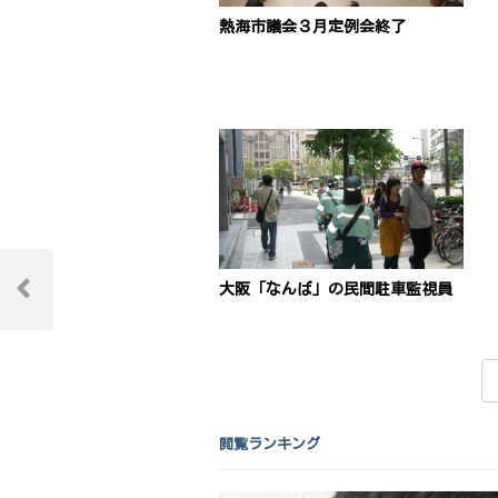
熱海市議会３月定例会終了
投
大阪「なんば」の民間駐車監視員
稿
Previous
Post
ナ
ビ
ゲ
閲覧ランキング
ー
シ