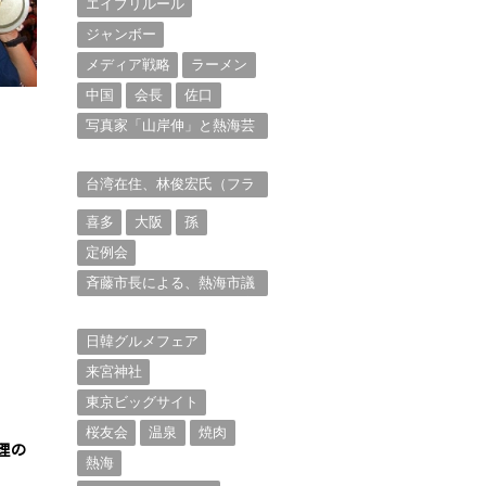
エイプリルール
ジャンボー
メディア戦略
ラーメン
中国
会長
佐口
写真家「山岸伸」と熱海芸
妓衆を被写体とした撮影意
欲に迫る。（１）
台湾在住、林俊宏氏（フラ
ンク・リン）からの投稿⑴
喜多
大阪
孫
定例会
斉藤市長による、熱海市議
会11月定例会での上程議案
に対する説明①
日韓グルメフェア
来宮神社
東京ビッグサイト
桜友会
温泉
焼肉
理の
熱海