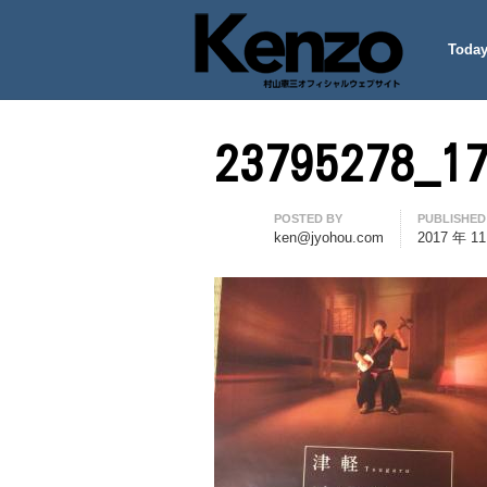
Today
村山憲三ウェブサイト
七転八起 – 村山憲三 Official
23795278_1
Author
POSTED BY
PUBLISHED
ken@jyohou.com
2017 年 1