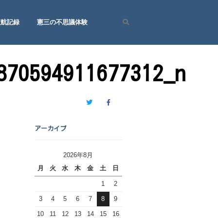
渡航記録
憲三の不思議体験
Search
870594911677312_n
Twitter
Facebook
アーカイブ
2026年8月
月
火
水
木
金
土
日
1
2
3
4
5
6
7
8
9
10
11
12
13
14
15
16