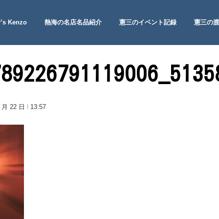
’s Kenzo
熱海の名店名品紹介
憲三のイベント記録
憲三の
 Site
789226791119006_5135
1 月 22 日
13:57