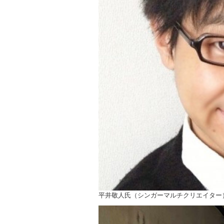
ョ
ン
平井敬人氏（シンガーマルチクリエイター