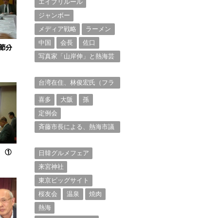
エイプリルール
ジャンボー
メディア戦略
ラーメン
中国
会長
佐口
節分
写真家「山岸伸」と熱海芸
妓衆を被写体とした撮影意
欲に迫る。（１）
台湾在住、林俊宏氏（フラ
ンク・リン）からの投稿⑴
喜多
大阪
孫
定例会
斉藤市長による、熱海市議
会11月定例会での上程議案
に対する説明①
 ①
日韓グルメフェア
来宮神社
東京ビッグサイト
桜友会
温泉
焼肉
熱海