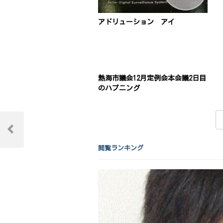
アドリューション アイ
熱海市議会12月定例会本会議2日目
のハプニング
投
稿
Previous
Post
閲覧ランキング
ナ
ビ
ゲ
ー
シ