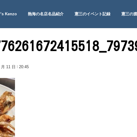
’s Kenzo
熱海の名店名品紹介
憲三のイベント記録
憲三の
 Site
776261672415518_7973
1 月 11 日
20:45