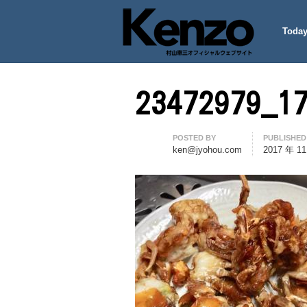
Today
村山憲三ウェブサイト
七転八起 – 村山憲三 Official
23472979_1
Author
POSTED BY
PUBLISHED
ken@jyohou.com
2017 年 1