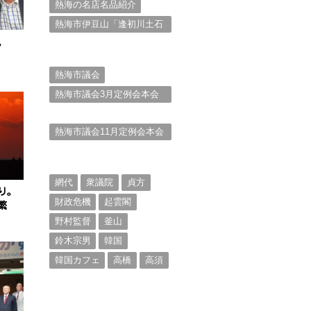
熱海の名店名品紹介
熱海市伊豆山「逢初川土石
流災害」行政対応検証委員
。
会報告書と熱海市の問題意
識とは。
熱海市議会
熱海市議会3月定例会本会
議。斉藤市長の施政方針
（２）
熱海市議会11月定例会本会
議。村山けんぞうの質疑質
問、「通告書」掲載。
（１）
網代
衆議院
貞方
り。
財政危機
起雲閣
繁
野村監督
釜山
鈴木宗男
韓国
韓国カフェ
高橋
高須