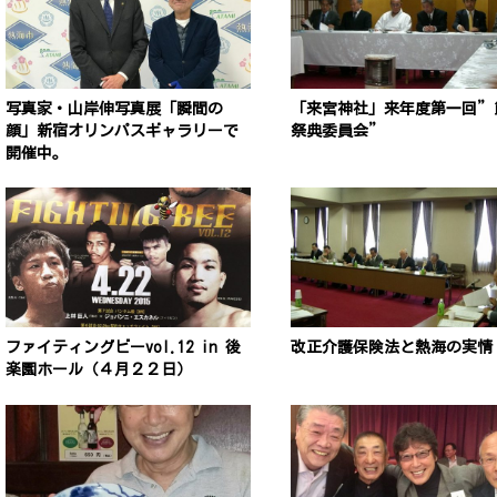
写真家・山岸伸写真展「瞬間の
「来宮神社」来年度第一回”
顔」新宿オリンパスギャラリーで
祭典委員会”
開催中。
ファイティングビーvol.12 in 後
改正介護保険法と熱海の実情
楽園ホール（４月２２日）