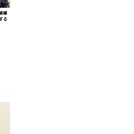
候補
する