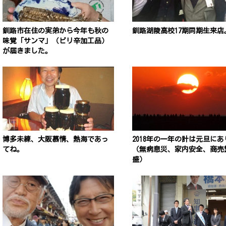
釧路市在住の実弟から今年も秋の
釧路湖陵高校17期同期生来店
味覚「サンマ」（ピリ辛加工品）
が届きました。
博多未練、大阪慕情、熱海であっ
2018年の一年の計は元旦にあ
てね。
（無病息災、家内安全、商売
盛）