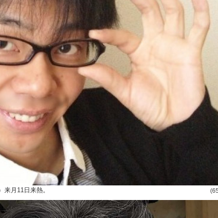
）来月11日来熱。
(6