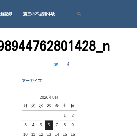
渡航記録
憲三の不思議体験
Search
98944762801428_n
Twitter
Facebook
アーカイブ
2026年8月
月
火
水
木
金
土
日
1
2
3
4
5
6
7
8
9
10
11
12
13
14
15
16