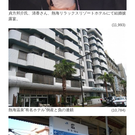
貞方邦介氏、清香さん、熱海リラックスリゾートホテルにて結婚披
露宴。
(11,993)
熱海温泉”有名ホテル”倒産と負の連鎖
(10,784)