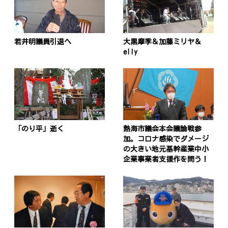
若井明議員引退へ
大黒摩季＆加藤ミリヤ＆
eIIy
「のり平」逝く
熱海市議会本会議論戦参
加。コロナ感染でダメージ
の大きい地元基幹産業中小
企業事業者支援作を問う！