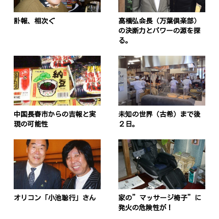
訃報、相次ぐ
高橋弘会長（万葉倶楽部）
の決断力とパワーの源を探
る。
中国長春市からの吉報と実
未知の世界（古希）まで後
現の可能性
２日。
オリコン「小池聡行」さん
家の”マッサージ椅子”に
発火の危険性が！