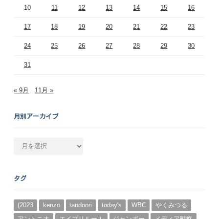
10
11
12
13
14
15
16
17
18
19
20
21
22
23
24
25
26
27
28
29
30
31
« 9月
11月 »
月別アーカイブ
月
別
ア
ー
タグ
カ
イ
ブ
(2023
kenzo
tandoori
today's
WBC
やくみつる
アントニオ
エイプリルール
ジャンボー
メディア戦略