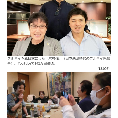
ブルネイを親日家にした「木村強」（日本統治時代のブルネイ県知
事）。YouTubeで142万回視聴。
(13,098)