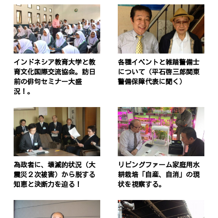
インドネシア教育大学と教
各種イベントと雑踏警備士
育文化国際交流協会。訪日
について（平石啓三郎関東
前の俳句セミナー大盛
警備保障代表に聞く）
況！。
為政者に、壊滅的状況（大
リビングファーム家庭用水
震災２次被害）から脱する
耕栽培「自産、自消」の現
知恵と決断力を迫る！
状を視察する。