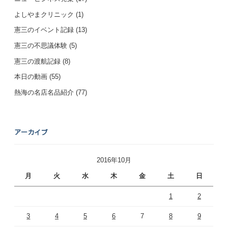
よしやまクリニック
(1)
憲三のイベント記録
(13)
憲三の不思議体験
(5)
憲三の渡航記録
(8)
本日の動画
(55)
熱海の名店名品紹介
(77)
アーカイブ
2016年10月
月
火
水
木
金
土
日
1
2
3
4
5
6
7
8
9