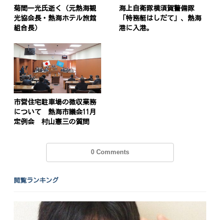
菊間一光氏逝く（元熱海観
海上自衛隊横須賀警備隊
光協会長・熱海ホテル旅館
「特務艇はしだて」、熱海
組合長）
港に入港。
投
稿
s
ナ
ビ
市営住宅駐車場の徴収業務
ゲ
について 熱海市議会11月
定例会 村山憲三の質問
ー
シ
0 Comments
ョ
ン
閲覧ランキング