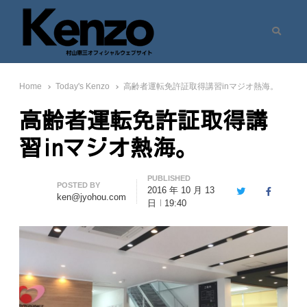
Search
村山憲三ウェブサイト
七転八起 – 村山憲三 Official Site
Home
Today's Kenzo
高齢者運転免許証取得講習inマジオ熱海。
高齢者運転免許証取得講
習inマジオ熱海。
PUBLISHED
Author
POSTED BY
2016 年 10 月 13
Twitter
Facebook
ken@jyohou.com
日
19:40