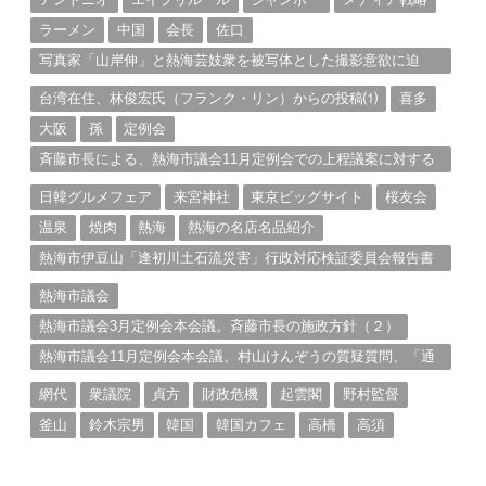
ラーメン
中国
会長
佐口
写真家「山岸伸」と熱海芸妓衆を被写体とした撮影意欲に迫
る。（１）
台湾在住、林俊宏氏（フランク・リン）からの投稿⑴
喜多
大阪
孫
定例会
斉藤市長による、熱海市議会11月定例会での上程議案に対する
説明①
日韓グルメフェア
来宮神社
東京ビッグサイト
桜友会
温泉
焼肉
熱海
熱海の名店名品紹介
熱海市伊豆山「逢初川土石流災害」行政対応検証委員会報告書
と熱海市の問題意識とは。
熱海市議会
熱海市議会3月定例会本会議。斉藤市長の施政方針（２）
熱海市議会11月定例会本会議。村山けんぞうの質疑質問、「通
告書」掲載。（１）
網代
衆議院
貞方
財政危機
起雲閣
野村監督
釜山
鈴木宗男
韓国
韓国カフェ
高橋
高須