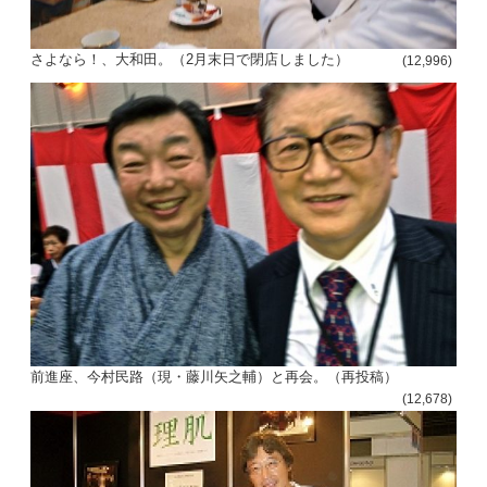
さよなら！、大和田。（2月末日で閉店しました）
(12,996)
前進座、今村民路（現・藤川矢之輔）と再会。（再投稿）
(12,678)