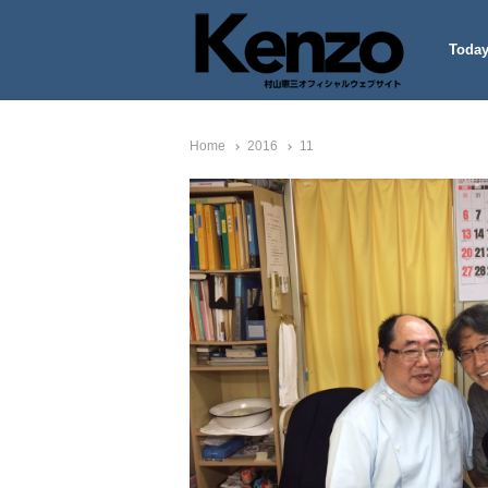
Today
村山憲三ウェブサイト
七転八起 – 村山憲三 Official
Home
2016
11