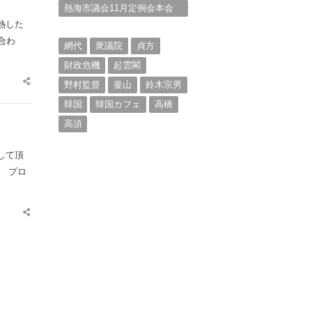
熱海市議会11月定例会本会
議。村山けんぞうの質疑質
熱した
問、「通告書」掲載。（１）
合わ
網代
衆議院
貞方
財政危機
起雲閣
野村監督
釜山
鈴木宗男
Share
this
post
韓国
韓国カフェ
高橋
高須
して頂
、 プロ
Share
this
post