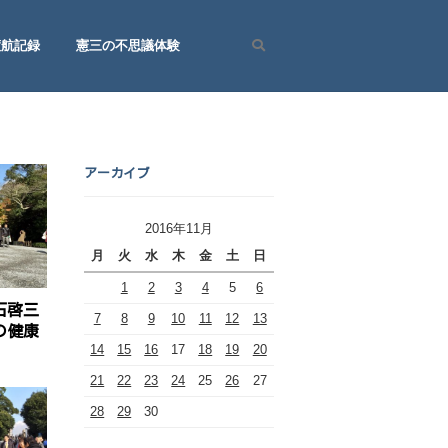
渡航記録
憲三の不思議体験
Search
アーカイブ
2016年11月
月
火
水
木
金
土
日
1
2
3
4
5
6
石啓三
7
8
9
10
11
12
13
の健康
14
15
16
17
18
19
20
21
22
23
24
25
26
27
28
29
30