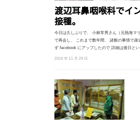
渡辺耳鼻咽喉科でイ
接種。
今日は久しぶりで、 小林常男さん（元熱海マリ
で再会し、 これまで数年間、 諸般の事情で疎
ず facebook にアップしたので 詳細は後日とい
2016 年 11 月 29 日