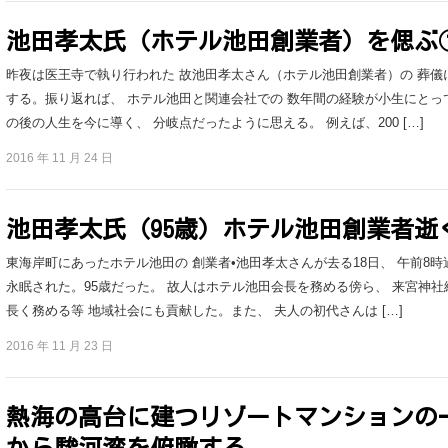
池田孝太氏（ホテル池田創業者）を偲ぶ
昨夜は医王寺で執り行われた 故池田孝太さん（ホテル池田創業者）の 葬儀
する。振り返れば、 ホテル池田と関連会社での 数年間の経験が小生にとっ
の後の人生を今に導く、 分岐点だったように思える。 例えば、200 […]
2016 年 11 月 24 日
池田孝太氏（95歳）ホテル池田創業者逝
東海岸町にあったホテル池田の 創業者•池田孝太さんが去る18日、 午前8時
永眠された。95歳だった。 故人はホテル池田会長を務める傍ら、 来宮神社
長く務める等 地域社会にも貢献した。また、 夫人の初代さんは […]
2016 年 11 月 23 日
熱海の高台に建つリゾートマンションの
から駿河湾を俯瞰する。