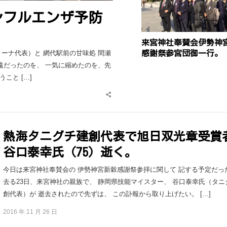
ンフルエンザ予防
来宮神社奉賛会伊勢神
ーナ代表）と 網代駅前の甘味処 間瀬
感謝祭参宮団御一行。
遠だったのを、 一気に縮めたのを、先
うこと […]
Share
this
post
熱海タニグチ建創代表で旭日双光章受賞
谷口泰幸氏（75）逝く。
今日は来宮神社奉賛会の 伊勢神宮新穀感謝祭参拝に関して 記する予定だっ
去る23日、来宮神社の親族で、 静岡県技能マイスター、 谷口泰幸氏（タニ
創代表）が 逝去されたので先ずは、 この訃報から取り上げたい。 […]
2016 年 11 月 26 日