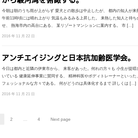
今朝は朝のうち雨が上がらず 愛犬との散歩は中止したが、 都内の知人が来
午前11時頃には晴れ上がり 気温もみるみる上昇した。 来熱した知人と待ち
せ、 熱海市内の高台にある、 某リゾートマンションに案内する。 市 […]
2016 年 11 月 22 日
アンチエイジングと日本抗加齢医学会。
今日は都内と近隣の伊東市から、 来客があった。何れの方々も 小生が提唱
いている 健康延伸事業に賛同する、 精神科医やボディトレーナーといった
フェッショナルな方々である。 何がどうのは具体化するまで 詳しくは […]
2016 年 11 月 21 日
2
…
4
Next page
Page
Page
Page