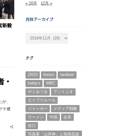
« 10月
12月 »
月別アーカイブ
宮新穀
月
別
ア
ー
タグ
カ
イ
ブ
(2023
kenzo
tandoori
者・
today's
WBC
やくみつる
アントニオ
エイプリルール
たが、
ジャンボー
メディア戦略
グチ建
ラーメン
中国
会長
佐口
Share
this
写真家「山岸伸」と熱海芸妓
post