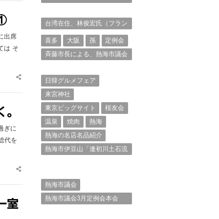
衆を被写体とした撮影意欲に
迫る。（１）
①
台湾在住、林俊宏氏（フラン
ク・リン）からの投稿⑴
に出席
喜多
大阪
孫
定例会
ては そ
斉藤市長による、熱海市議会
11月定例会での上程議案に対
する説明①
Share
日韓グルメフェア
this
post
来宮神社
東京ビッグサイト
桜友会
く。
温泉
焼肉
熱海
過ぎに
熱海の名店名品紹介
総代を
熱海市伊豆山「逢初川土石流
災害」行政対応検証委員会報
告書と熱海市の問題意識と
Share
は。
this
post
熱海市議会
熱海市議会3月定例会本会
一室
議。斉藤市長の施政方針
（２）