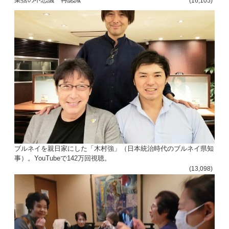
ョ
(16,105)
ン
ブルネイを親日家にした「木村強」（日本統治時代のブルネイ県知
事）。YouTubeで142万回視聴。
(13,098)