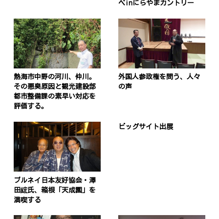
ペinにらやまカントリー
熱海市中野の河川、仲川。
外国人参政権を問う、人々
その悪臭原因と観光建設部
の声
都市整備課の素早い対応を
評価する。
ビッグサイト出展
ブルネイ日本友好協会・澤
田綋氏、箱根「天成園」を
満喫する