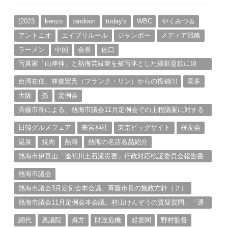
イ
ブ
(2023
kenzo
tandoori
today's
WBC
やくみつる
アントニオ
エイプリルール
ジャンボー
メディア戦略
ラーメン
中国
会長
佐口
写真家「山岸伸」と熱海芸妓衆を被写体とした撮影意欲に迫
る。（１）
台湾在住、林俊宏氏（フランク・リン）からの投稿⑴
喜多
大阪
孫
定例会
斉藤市長による、熱海市議会11月定例会での上程議案に対する
説明①
日韓グルメフェア
来宮神社
東京ビッグサイト
桜友会
温泉
焼肉
熱海
熱海の名店名品紹介
熱海市伊豆山「逢初川土石流災害」行政対応検証委員会報告書
と熱海市の問題意識とは。
熱海市議会
熱海市議会3月定例会本会議。斉藤市長の施政方針（２）
熱海市議会11月定例会本会議。村山けんぞうの質疑質問、「通
告書」掲載。（１）
網代
衆議院
貞方
財政危機
起雲閣
野村監督