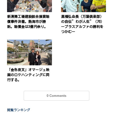
新清掃工場建設談合損害賠
高橋弘会長（万葉倶楽部）
償事件決着。熱海市が勝
の自伝”わが人生”（76）
訴。賠償金は3億円余り。
ープラスアルファの勝利を
つかむー
「金色夜叉」オマージュ映
画のロケハンティングに同
行する。
0 Comments
閲覧ランキング