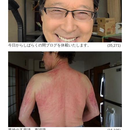
今日からしばらくの間ブログを休載いたします。
(35,271)
投
稿
s
ナ
ビ
ゲ
ー
シ
業捨の不思議 再認識