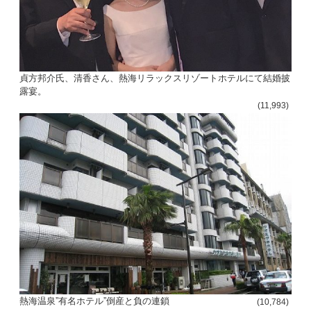
貞方邦介氏、清香さん、熱海リラックスリゾートホテルにて結婚披
露宴。
(11,993)
熱海温泉”有名ホテル”倒産と負の連鎖
(10,784)