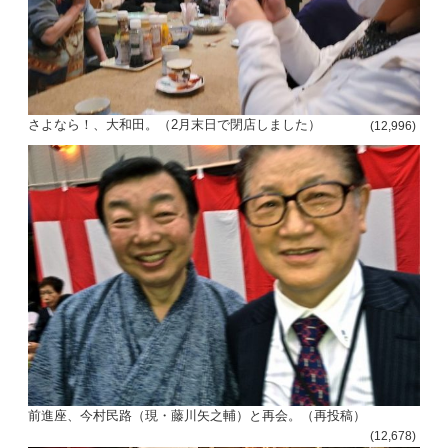
さよなら！、大和田。（2月末日で閉店しました）
(12,996)
前進座、今村民路（現・藤川矢之輔）と再会。（再投稿）
(12,678)