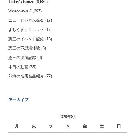
Today's Kenzo
(6,589)
VideoNews
(1,397)
ニュービジネス発案
(17)
よしやまクリニック
(1)
憲三のイベント記録
(13)
憲三の不思議体験
(5)
憲三の渡航記録
(8)
本日の動画
(55)
熱海の名店名品紹介
(77)
アーカイブ
2026年8月
月
火
水
木
金
土
日