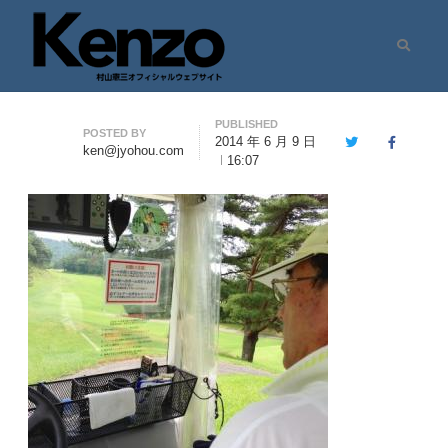
Search
村山憲三ウェブサイト
七転八起 – 村山憲三 Official Site
PUBLISHED
Author
POSTED BY
2014 年 6 月 9 日
Twitter
Facebook
ken@jyohou.com
16:07