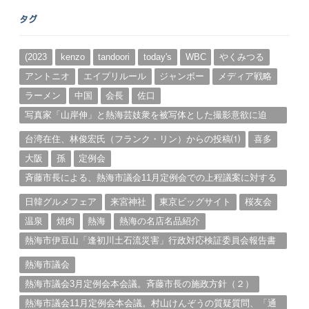
ー
タグ
カ
イ
ブ
(2023
kenzo
tandoori
today's
WBC
やくみつる
アントニオ
エイプリルール
ジャンボー
メディア戦略
ラーメン
中国
会長
佐口
写真家「山岸伸」と熱海芸妓衆を被写体とした撮影意欲に迫
る。（１）
台湾在住、林俊宏氏（フランク・リン）からの投稿⑴
喜多
大阪
孫
定例会
斉藤市長による、熱海市議会11月定例会での上程議案に対する
説明①
日韓グルメフェア
来宮神社
東京ビッグサイト
桜友会
温泉
焼肉
熱海
熱海の名店名品紹介
熱海市伊豆山「逢初川土石流災害」行政対応検証委員会報告書
と熱海市の問題意識とは。
熱海市議会
熱海市議会3月定例会本会議。斉藤市長の施政方針（２）
熱海市議会11月定例会本会議。村山けんぞうの質疑質問、「通