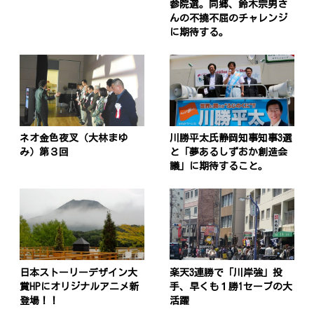
参院選。同郷、鈴木宗男さ
んの不撓不屈のチャレンジ
に期待する。
ネオ金色夜叉（大林まゆ
川勝平太氏静岡知事知事3選
み）第３回
と「夢あるしずおか創造会
議」に期待すること。
日本ストーリーデザイン大
楽天3連勝で「川岸強」投
賞HPにオリジナルアニメ新
手、早くも１勝1セーブの大
登場！！
活躍