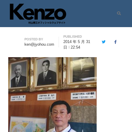
Search
村山憲三ウェブサイト
七転八起 – 村山憲三 Official Site
PUBLISHED
Author
POSTED BY
2014 年 5 月 31
Twitter
Facebook
ken@jyohou.com
日
22:54