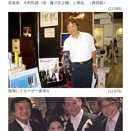
前進座、今村民路（現・藤川矢之輔）と再会。（再投稿）
(12,685)
熱海にクルーザー基地を
(12,676)