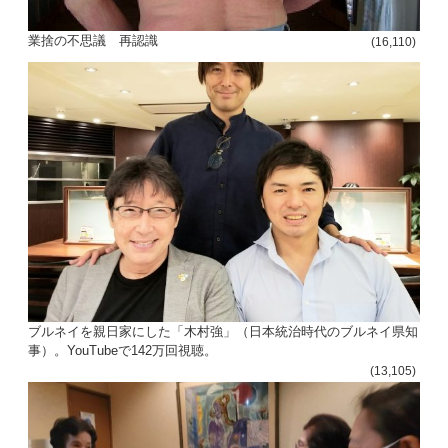
ョ
業捨の不思議 再認識
(16,110)
ン
ブルネイを親日家にした「木村強」（日本統治時代のブルネイ県知
事）。YouTubeで142万回視聴。
(13,105)