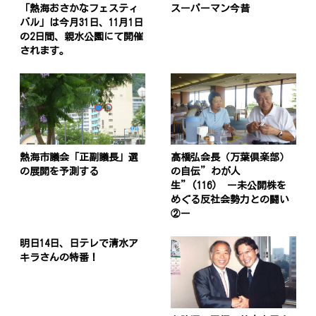
「熱海おさかなフェスティ
スーパーマン今昔
バル」は今月31日、11月1日
の2日間、親水公園にて開催
されます。
熱海市議会「正副議長」選
髙橋弘会長（万葉倶楽部）
の展開を予測する
の自伝”わが人
生”(116) ー未公開株を
めぐる反社会勢力との闘い
②ー
明日14日、日テレで清水ア
キラさんの特番！