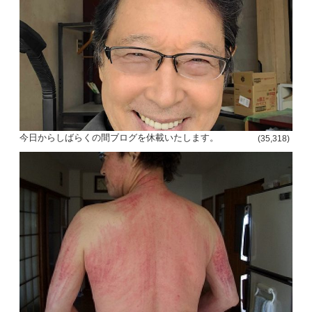
今日からしばらくの間ブログを休載いたします。
(35,318)
投
稿
s
ナ
ビ
ゲ
ー
シ