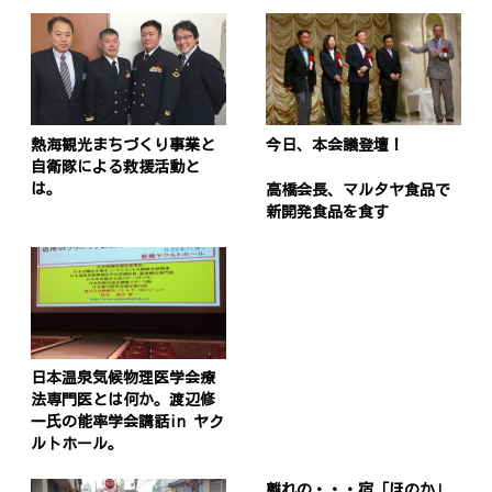
熱海観光まちづくり事業と
今日、本会議登壇！
自衛隊による救援活動と
は。
高橋会長、マルタヤ食品で
新開発食品を食す
日本温泉気候物理医学会療
法専門医とは何か。渡辺修
一氏の能率学会講話in ヤク
ルトホール。
離れの・・・宿「ほのか」