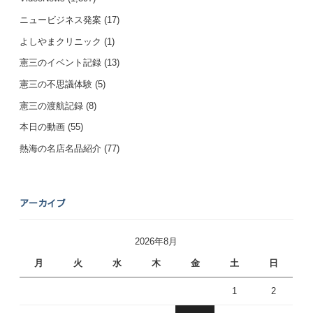
ニュービジネス発案
(17)
よしやまクリニック
(1)
憲三のイベント記録
(13)
憲三の不思議体験
(5)
憲三の渡航記録
(8)
本日の動画
(55)
熱海の名店名品紹介
(77)
アーカイブ
2026年8月
月
火
水
木
金
土
日
1
2