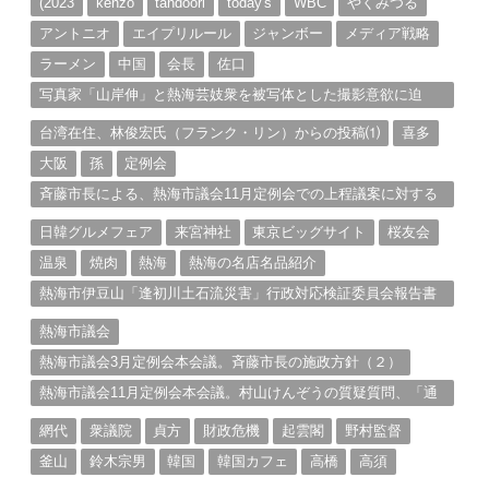
(2023
kenzo
tandoori
today's
WBC
やくみつる
アントニオ
エイプリルール
ジャンボー
メディア戦略
ラーメン
中国
会長
佐口
写真家「山岸伸」と熱海芸妓衆を被写体とした撮影意欲に迫
る。（１）
台湾在住、林俊宏氏（フランク・リン）からの投稿⑴
喜多
大阪
孫
定例会
斉藤市長による、熱海市議会11月定例会での上程議案に対する
説明①
日韓グルメフェア
来宮神社
東京ビッグサイト
桜友会
温泉
焼肉
熱海
熱海の名店名品紹介
熱海市伊豆山「逢初川土石流災害」行政対応検証委員会報告書
と熱海市の問題意識とは。
熱海市議会
熱海市議会3月定例会本会議。斉藤市長の施政方針（２）
熱海市議会11月定例会本会議。村山けんぞうの質疑質問、「通
告書」掲載。（１）
網代
衆議院
貞方
財政危機
起雲閣
野村監督
釜山
鈴木宗男
韓国
韓国カフェ
高橋
高須