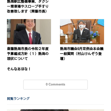
熱海駅広整備事業、タクシ
ー乗車場やスロープ手すり
改善致します（齊藤市長）
斎藤熱海市長の令和２年度
熱海市議会9月定例会本会議
予算編成方針（１）熱海の
一般質問（村山けんぞう登
現状について
壇）
そんなあほな！
0 Comments
閲覧ランキング