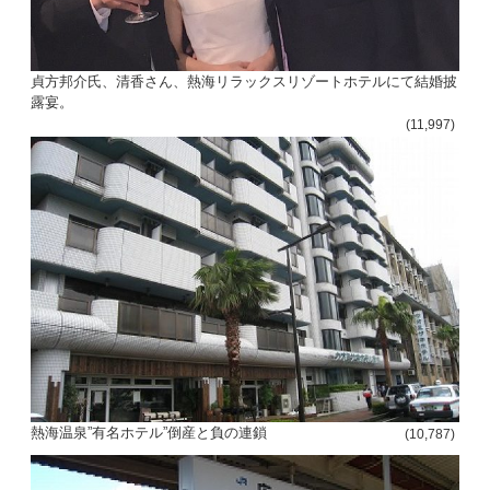
貞方邦介氏、清香さん、熱海リラックスリゾートホテルにて結婚披
露宴。
(11,997)
熱海温泉”有名ホテル”倒産と負の連鎖
(10,787)