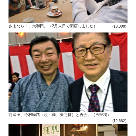
さよなら！、大和田。（2月末日で閉店しました）
(13,000)
前進座、今村民路（現・藤川矢之輔）と再会。（再投稿）
(12,682)