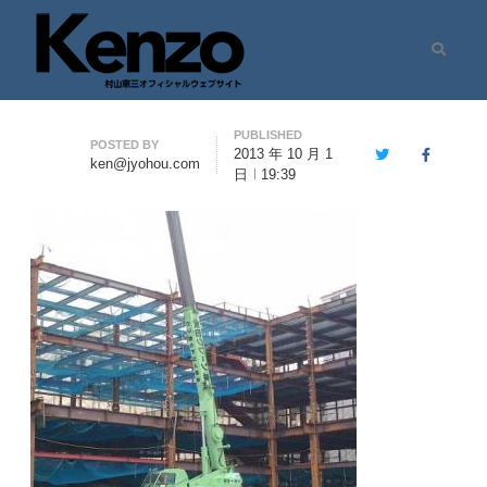
Search
村山憲三ウェブサイト
七転八起 – 村山憲三 Official Site
PUBLISHED
Author
POSTED BY
2013 年 10 月 1
Twitter
Facebook
ken@jyohou.com
日
19:39