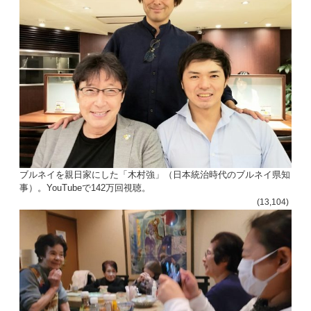
ン
ブルネイを親日家にした「木村強」（日本統治時代のブルネイ県知
事）。YouTubeで142万回視聴。
(13,104)