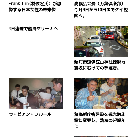
Frank Lin(林俊宏氏）が想
高橋弘会長（万葉倶楽部）
像する日本女性の未来像
今月9日から13日までタイ視
察へ。
3日連続で熱海マリーナへ
熱海市道伊豆山神社線隣地
買収にむけての手続き。
ラ・ビアン・フルール
熱海新庁舎建設を観光港施
設に変更し、熱海の起爆剤
に