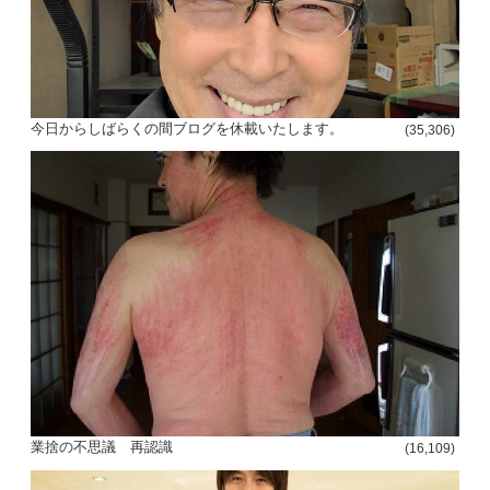
今日からしばらくの間ブログを休載いたします。
(35,306)
投
稿
s
ナ
ビ
ゲ
ー
シ
業捨の不思議 再認識
(16,109)
ョ