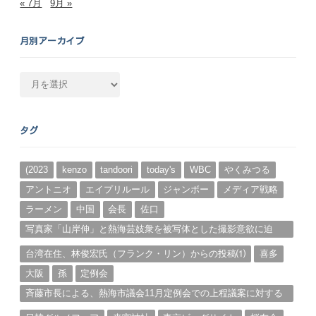
« 7月
9月 »
月別アーカイブ
月
別
ア
ー
タグ
カ
イ
ブ
(2023
kenzo
tandoori
today's
WBC
やくみつる
アントニオ
エイプリルール
ジャンボー
メディア戦略
ラーメン
中国
会長
佐口
写真家「山岸伸」と熱海芸妓衆を被写体とした撮影意欲に迫
る。（１）
台湾在住、林俊宏氏（フランク・リン）からの投稿⑴
喜多
大阪
孫
定例会
斉藤市長による、熱海市議会11月定例会での上程議案に対する
説明①