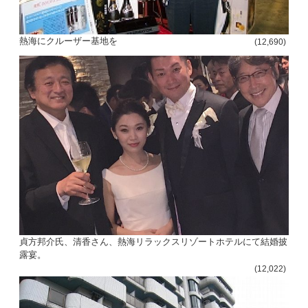
熱海にクルーザー基地を
(12,690)
貞方邦介氏、清香さん、熱海リラックスリゾートホテルにて結婚披
露宴。
(12,022)