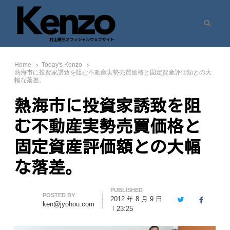
Search
村山憲三ウェブサイト
七転八起 – 村山憲三 Official Site
Home
Today's Kenzo
熱海市に投資家誘致を阻む不動産実勢売買価格と固定資産評価額との大
幅な落差。
熱海市に投資家誘致を阻
む不動産実勢売買価格と
固定資産評価額との大幅
な落差。
PUBLISHED
Author
POSTED BY
2012 年 8 月 9 日
Twitter
Facebook
ken@jyohou.com
23:25