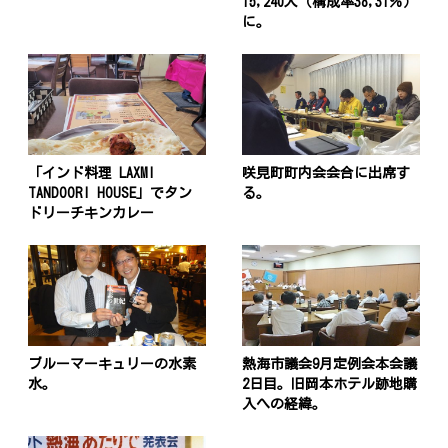
15,240人（構成率38,31％）
に。
「インド料理 LAXMI
咲見町町内会会合に出席す
TANDOORI HOUSE」でタン
る。
ドリーチキンカレー
ブルーマーキュリーの水素
熱海市議会9月定例会本会議
水。
2日目。旧岡本ホテル跡地購
入への経緯。