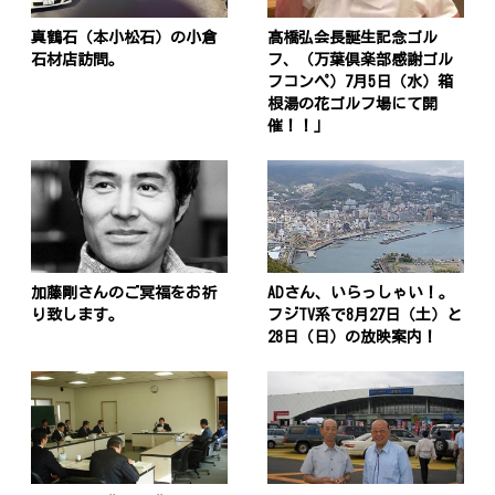
真鶴石（本小松石）の小倉
髙橋弘会長誕生記念ゴル
石材店訪問。
フ、（万葉倶楽部感謝ゴル
フコンペ）7月5日（水）箱
根湯の花ゴルフ場にて開
催！！」
加藤剛さんのご冥福をお祈
ADさん、いらっしゃい！。
り致します。
フジTV系で8月27日（土）と
28日（日）の放映案内！