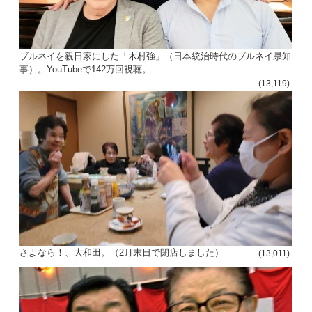
ブルネイを親日家にした「木村強」（日本統治時代のブルネイ県知
事）。YouTubeで142万回視聴。
(13,119)
さよなら！、大和田。（2月末日で閉店しました）
(13,011)