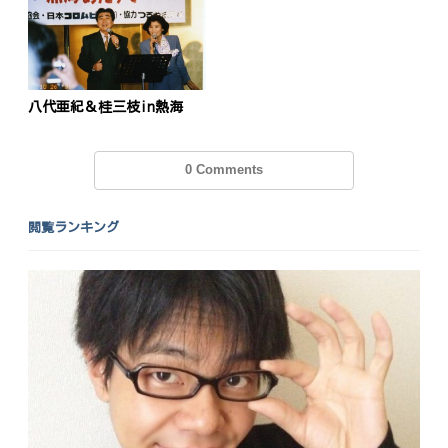
投
稿
s
ナ
ビ
八代亜紀＆桂三枝in熱海
ゲ
0 Comments
ー
シ
閲覧ランキング
ョ
ン