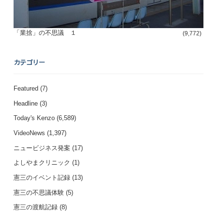
「業捨」の不思議 １
(9,772)
カテゴリー
Featured
(7)
Headline
(3)
Today's Kenzo
(6,589)
VideoNews
(1,397)
ニュービジネス発案
(17)
よしやまクリニック
(1)
憲三のイベント記録
(13)
憲三の不思議体験
(5)
憲三の渡航記録
(8)