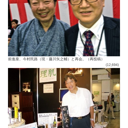
前進座、今村民路（現・藤川矢之輔）と再会。（再投稿）
(12,694)