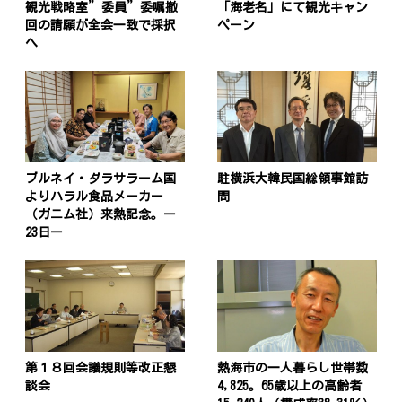
観光戦略室”委員”委嘱撤
「海老名」にて観光キャン
回の請願が全会一致で採択
ペーン
へ
ブルネイ・ダラサラーム国
駐横浜大韓民国総領事館訪
よりハラル食品メーカー
問
（ガニム社）来熱記念。ー
23日ー
第１８回会議規則等改正懇
熱海市の一人暮らし世帯数
談会
4,825。65歳以上の高齢者