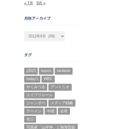
« 7月
9月 »
月別アーカイブ
月
別
ア
ー
タグ
カ
イ
ブ
(2023
kenzo
tandoori
today's
WBC
やくみつる
アントニオ
エイプリルール
ジャンボー
メディア戦略
ラーメン
中国
会長
佐口
写真家「山岸伸」と熱海芸妓