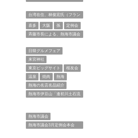
衆を被写体とした撮影意欲に
迫る。（１）
台湾在住、林俊宏氏（フラン
ク・リン）からの投稿⑴
喜多
大阪
孫
定例会
斉藤市長による、熱海市議会
11月定例会での上程議案に対
する説明①
日韓グルメフェア
来宮神社
東京ビッグサイト
桜友会
温泉
焼肉
熱海
熱海の名店名品紹介
熱海市伊豆山「逢初川土石流
災害」行政対応検証委員会報
告書と熱海市の問題意識と
は。
熱海市議会
熱海市議会3月定例会本会
議。斉藤市長の施政方針
（２）