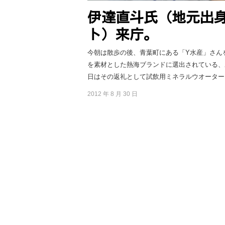
伊達直斗氏（地元出
ト）来庁。
今朝は散歩の後、青葉町にある「Y水産」さん
を素材とした熱海ブランドに選出されている、
日はその返礼として試飲用ミネラルウオーターを
2012 年 8 月 30 日