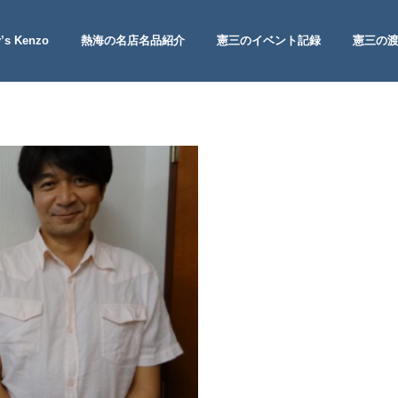
’s Kenzo
熱海の名店名品紹介
憲三のイベント記録
憲三の
 Site