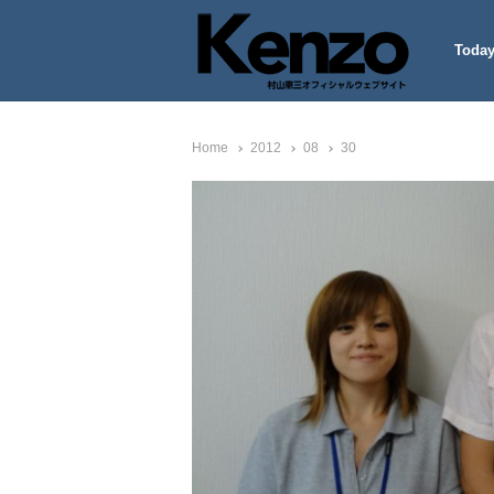
Today
村山憲三ウェブサイト
七転八起 – 村山憲三 Official
Home
2012
08
30