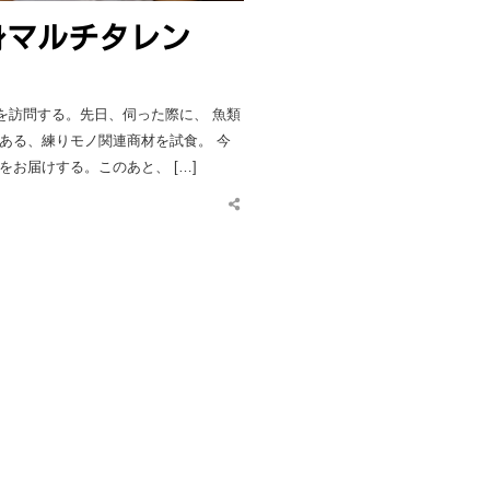
身マルチタレン
を訪問する。先日、伺った際に、 魚類
ある、練りモノ関連商材を試食。 今
お届けする。このあと、 […]
Share
this
post