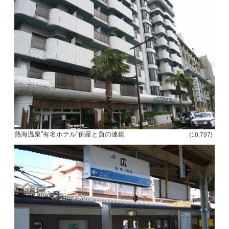
熱海温泉”有名ホテル”倒産と負の連鎖
(10,797)