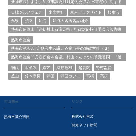
斉藤市長による、熱海市議会11月定例会での上程議案に対する
説明①
日韓グルメフェア
来宮神社
東京ビッグサイト
桜友会
温泉
焼肉
熱海
熱海の名店名品紹介
熱海市伊豆山「逢初川土石流災害」行政対応検証委員会報告書
と熱海市の問題意識とは。
熱海市議会
熱海市議会3月定例会本会議。斉藤市長の施政方針（２）
熱海市議会11月定例会本会議。村山けんぞうの質疑質問、「通
告書」掲載。（１）
網代
衆議院
貞方
財政危機
起雲閣
野村監督
釜山
鈴木宗男
韓国
韓国カフェ
高橋
高須
村山憲三
リンク
株式会社東栄
熱海市議会議員
熱海ネット新聞