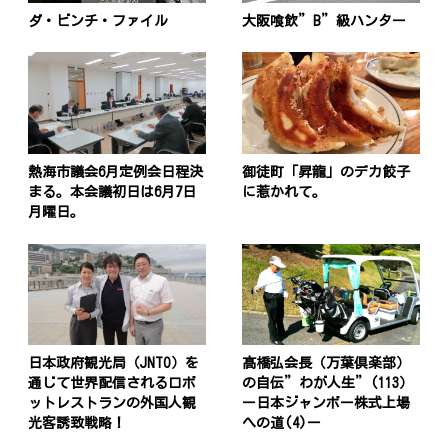
ダ・ビンチ・ファイル
大阪喰飲”B”級ハンター
熱海市議会6月定例会日程決
御徒町「昇龍」のデカ餃子
まる。本会議初日は6月7日
に惹かれて。
月曜日。
日本政府観光局（JNTO）を
髙橋弘会長（万葉倶楽部）
通じて世界配信されるロボ
の自伝”わが人生”(113）
ットレストランの外国人観
ー日本ジャンボー株式上場
光客誘致戦略！
への道(4)ー