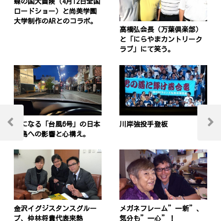
蝶の国大冒険（4月12日全国
ロードショー）と尚美学園
大学制作のARとのコラボ。
高橋弘会長（万葉倶楽部）
と「にらやまカントリーク
ラブ」にて笑う。
投
気になる「台風6号」の日本
川岸強投手登板
稿
Previous
Next
列島への影響と心構え。
Post
Post
ナ
ビ
ゲ
ー
金沢イグジスタンスグルー
メガネフレーム”一新”、
シ
プ、仲林将貴代表来熱
気分も”一心”！