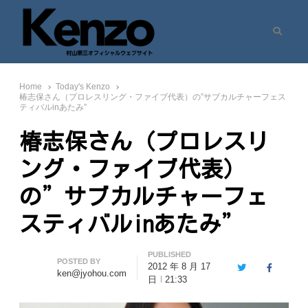
Search
村山憲三ウェブサイト
七転八起 – 村山憲三 Official Site
Home
Today's Kenzo
椿志保さん（プロレスリング・ファイブ代表）の”サブカルチャーフェス
ティバルinあたみ”
椿志保さん（プロレスリ
ング・ファイブ代表）
の”サブカルチャーフェ
スティバルinあたみ”
PUBLISHED
Author
POSTED BY
2012 年 8 月 17
Twitter
Facebook
ken@jyohou.com
日
21:33