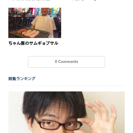
ョ
ン
ちゃん豚のサムギョプサル
0 Comments
閲覧ランキング