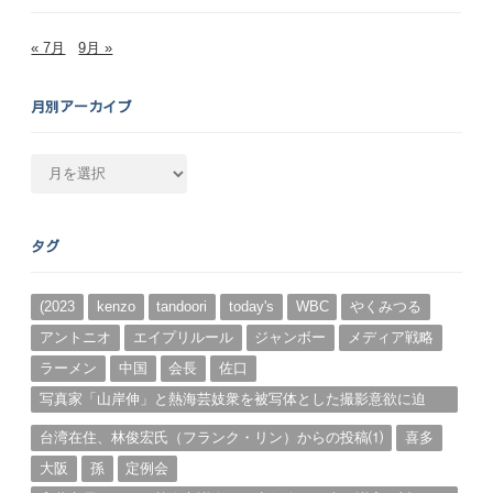
« 7月
9月 »
月別アーカイブ
月
別
ア
ー
タグ
カ
イ
ブ
(2023
kenzo
tandoori
today's
WBC
やくみつる
アントニオ
エイプリルール
ジャンボー
メディア戦略
ラーメン
中国
会長
佐口
写真家「山岸伸」と熱海芸妓衆を被写体とした撮影意欲に迫
る。（１）
台湾在住、林俊宏氏（フランク・リン）からの投稿⑴
喜多
大阪
孫
定例会