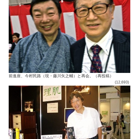
前進座、今村民路（現・藤川矢之輔）と再会。（再投稿）
(12,693)