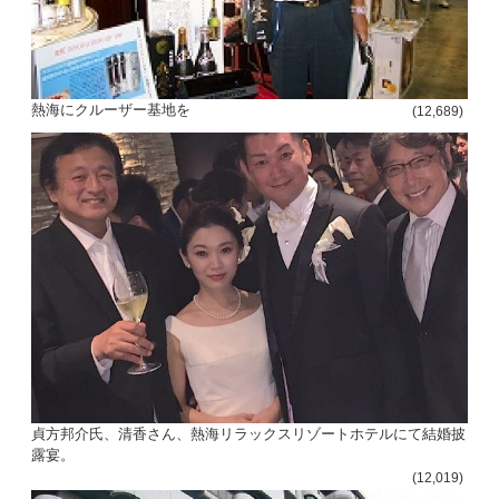
熱海にクルーザー基地を
(12,689)
貞方邦介氏、清香さん、熱海リラックスリゾートホテルにて結婚披
露宴。
(12,019)