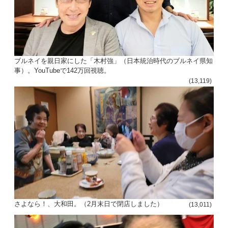
ブルネイを親日家にした「木村強」（日本統治時代のブルネイ県知
事）。YouTubeで142万回視聴。
(13,119)
さよなら！、大和田。（2月末日で閉店しました）
(13,011)