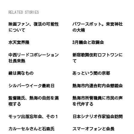
RELATED STORIES
映画ファン、復活の可能性
パワースポット。来宮神社
について
の大楠
水天宮界隈
3月議会と政調会
中西リードコポレーション
新宿歌舞伎町ロフトワンに
社長来熱
て
縁は異なもの
あっという間の京都
シルバーウイーク最終日
熱海市内連合町内会懇親会
監督諸氏、熱海の自然を満
熱海市所管職員に市民の声
喫する
を代弁する
モッツ出版忘年会、その１
日本シナリオ作家協会訪問
カルーセルさんと石森氏
スマーオフォンと会長