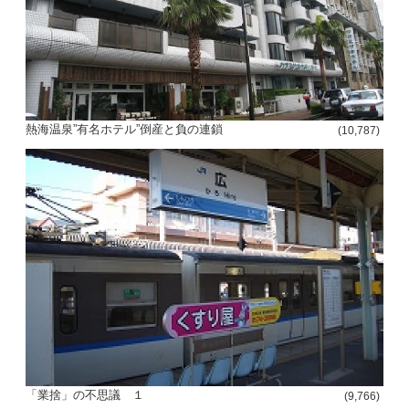
熱海温泉”有名ホテル”倒産と負の連鎖
(10,787)
「業捨」の不思議 １
(9,766)