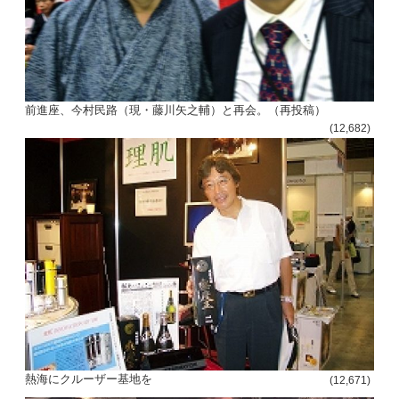
ビ
ゲ
ー
シ
前進座、今村民路（現・藤川矢之輔）と再会。（再投稿）
ョ
(12,682)
ン
熱海にクルーザー基地を
(12,671)