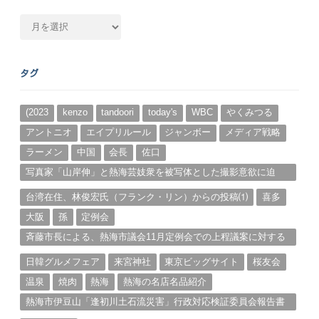
月
別
ア
ー
タグ
カ
イ
ブ
(2023
kenzo
tandoori
today's
WBC
やくみつる
アントニオ
エイプリルール
ジャンボー
メディア戦略
ラーメン
中国
会長
佐口
写真家「山岸伸」と熱海芸妓衆を被写体とした撮影意欲に迫
る。（１）
台湾在住、林俊宏氏（フランク・リン）からの投稿⑴
喜多
大阪
孫
定例会
斉藤市長による、熱海市議会11月定例会での上程議案に対する
説明①
日韓グルメフェア
来宮神社
東京ビッグサイト
桜友会
温泉
焼肉
熱海
熱海の名店名品紹介
熱海市伊豆山「逢初川土石流災害」行政対応検証委員会報告書
と熱海市の問題意識とは。