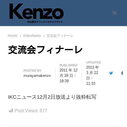
Search
村山憲三ウェブサイト
七転八起 – 村山憲三 Official Site
Home
VideoNews
交流会フィナーレ
交流会フィナーレ
UPDATED
PUBLISHED
2013 年
2011 年 12
Author
POSTED BY
3 月 22
Twitter
Fa
murayamakenzo
月 28 日
日
19:39
11:33
IKCニュース12月2日放送より抜粋転写
Post Views:
877