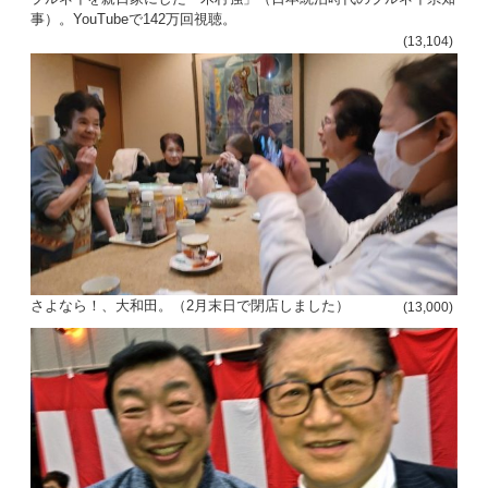
事）。YouTubeで142万回視聴。
(13,104)
さよなら！、大和田。（2月末日で閉店しました）
(13,000)
投
稿
s
ナ