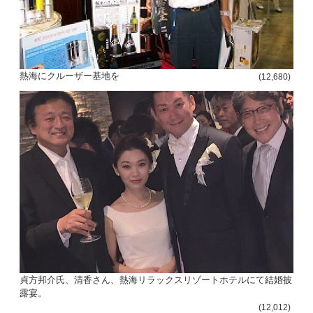
熱海にクルーザー基地を
(12,680)
貞方邦介氏、清香さん、熱海リラックスリゾートホテルにて結婚披
露宴。
(12,012)