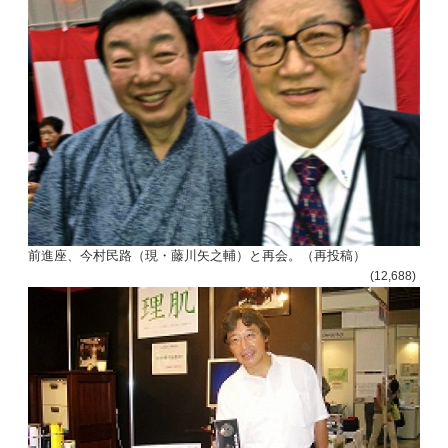
前進座、今村民路（現・藤川矢之輔）と再会。（再投稿）
(12,688)