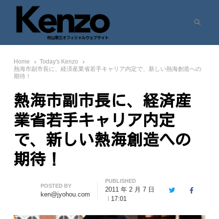
Search
村山憲三ウェブサイト
七転八起 – 村山憲三 Official Site
Home
Today's Kenzo
熱海市副市長に、経済産業省若手キャリア内定で、新しい熱海創造への
期待！
熱海市副市長に、経済産
業省若手キャリア内定
で、新しい熱海創造への
期待！
PUBLISHED
Author
POSTED BY
2011 年 2 月 7 日
Twitter
Facebook
ken@jyohou.com
17:01