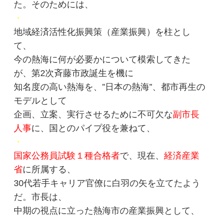
た。そのためには、
・
地域経済活性化振興策（産業振興）を柱とし
て、
今の熱海に何が必要かについて模索してきた
が、第2次斉藤市政誕生を機に
知名度の高い熱海を、”日本の熱海”、都市再生の
モデルとして
企画、立案、実行させるために不可欠な
副市長
人事
に、国とのパイプ役を兼ねて、
・
国家公務員試験１種合格者
で、現在、
経済産業
省
に所属する、
30代若手キャリア官僚に白羽の矢を立てたよう
だ。市長は、
中期の視点に立った熱海市の産業振興として、