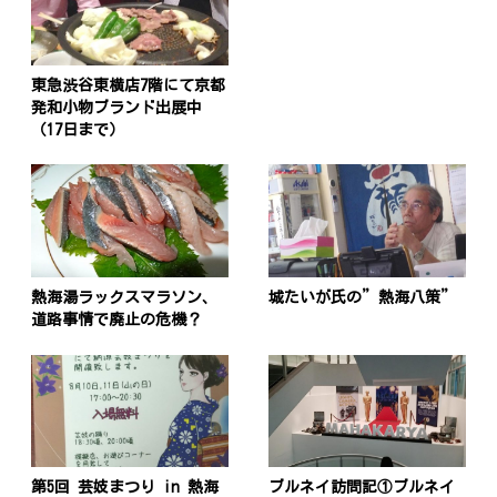
東急渋谷東横店7階にて京都
発和小物ブランド出展中
（17日まで）
投
稿
s
ナ
熱海湯ラックスマラソン、
城たいが氏の”熱海八策”
ビ
道路事情で廃止の危機？
ゲ
ー
シ
ョ
第5回 芸妓まつり in 熱海
ブルネイ訪問記①ブルネイ