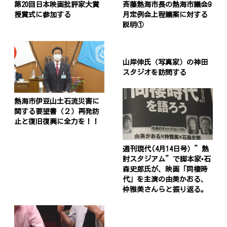
第20回日本映画批評家大賞
斉藤熱海市長の熱海市議会9
授賞式に参加する
月定例会上程議案に対する
説明①
山岸伸氏（写真家）の神田
スタジオを訪問する
熱海市伊豆山土石流災害に
関する要望書（２）再発防
止と復旧復興に全力を！！
週刊現代(4月14日号）”熱
討スタジアム”で脚本家•石
森史郎氏が、映画「同棲時
代」を主演の由美かおる、
仲雅美さんらと振り返る。