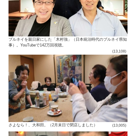
ブルネイを親日家にした「木村強」（日本統治時代のブルネイ県知
事）。YouTubeで142万回視聴。
(13,108)
さよなら！、大和田。（2月末日で閉店しました）
(13,005)