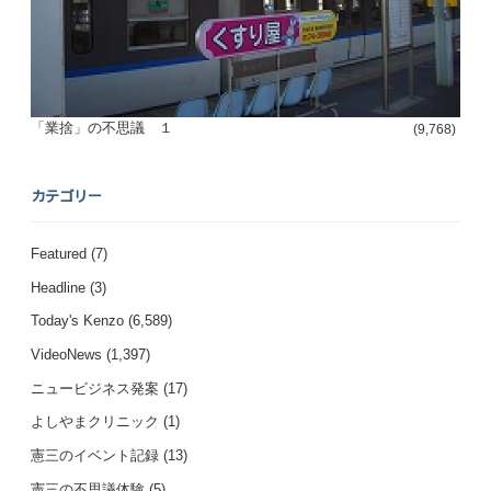
「業捨」の不思議 １
(9,768)
カテゴリー
Featured
(7)
Headline
(3)
Today's Kenzo
(6,589)
VideoNews
(1,397)
ニュービジネス発案
(17)
よしやまクリニック
(1)
憲三のイベント記録
(13)
憲三の不思議体験
(5)