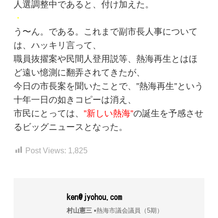
人選調整中であると、付け加えた。
・
う〜ん。である。これまで副市長人事について
は、ハッキリ言って、
職員抜擢案や民間人登用説等、熱海再生とはほ
ど遠い憶測に翻弄されてきたが、
今日の市長案を聞いたことで、”熱海再生”という
十年一日の如きコピーは消え、
市民にとっては、
”新しい熱海”
の誕生を予感させ
るビッグニュースとなった。
Post Views:
1,825
ken@jyohou.com
村山憲三
▪︎熱海市議会議員（5期）