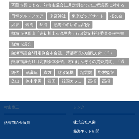
斉藤市長による、熱海市議会11月定例会での上程議案に対する
説明①
日韓グルメフェア
来宮神社
東京ビッグサイト
桜友会
温泉
焼肉
熱海
熱海の名店名品紹介
熱海市伊豆山「逢初川土石流災害」行政対応検証委員会報告書
と熱海市の問題意識とは。
熱海市議会
熱海市議会3月定例会本会議。斉藤市長の施政方針（２）
熱海市議会11月定例会本会議。村山けんぞうの質疑質問、「通
告書」掲載。（１）
網代
衆議院
貞方
財政危機
起雲閣
野村監督
釜山
鈴木宗男
韓国
韓国カフェ
高橋
高須
村山憲三
リンク
株式会社東栄
熱海市議会議員
熱海ネット新聞