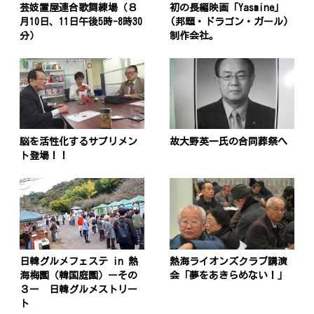
ン
芸妓置屋連合歌舞練場（８
初の長編映画「Yasmine」
月10日、11日午後5時-8時30
(邦題・ドラゴン・ガール)
分）
制作会社。
脳を活性化するサプリメン
故大野英一氏の合同葬祭へ
ト登場！！
日韓グルメフェステ in 熱
熱海ライオンズクラブ講演
海梅園（韓国庭園）ーその
会「夢をあきらめない！」
３ー 日韓グルメストリー
ト