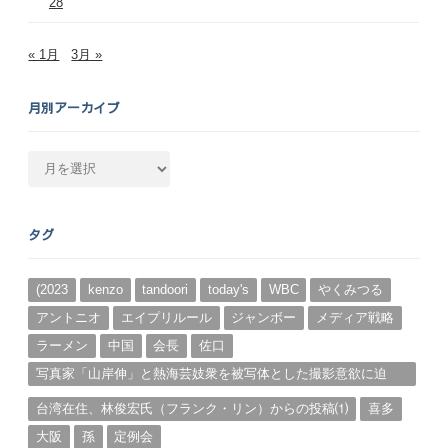
28
« 1月
3月 »
月別アーカイブ
月
別
ア
ー
タグ
カ
イ
ブ
(2023
kenzo
tandoori
today's
WBC
やくみつる
アントニオ
エイプリルール
ジャンボー
メディア戦略
ラーメン
中国
会長
佐口
写真家「山岸伸」と熱海芸妓衆を被写体とした撮影意欲に迫
る。（１）
台湾在住、林俊宏氏（フランク・リン）からの投稿⑴
喜多
大阪
孫
定例会