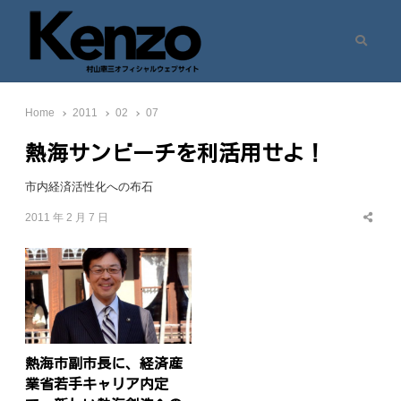
Search
村山憲三ウェブサイト
七転八起 – 村山憲三 Official Site
Home
2011
02
07
熱海サンビーチを利活用せよ！
市内経済活性化への布石
2011 年 2 月 7 日
Share
this
post
熱海市副市長に、経済産
業省若手キャリア内定