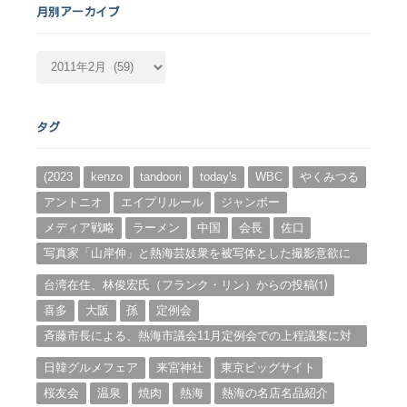
月別アーカイブ
月
別
ア
ー
タグ
カ
イ
ブ
(2023
kenzo
tandoori
today's
WBC
やくみつる
アントニオ
エイプリルール
ジャンボー
メディア戦略
ラーメン
中国
会長
佐口
写真家「山岸伸」と熱海芸妓衆を被写体とした撮影意欲に
迫る。（１）
台湾在住、林俊宏氏（フランク・リン）からの投稿⑴
喜多
大阪
孫
定例会
斉藤市長による、熱海市議会11月定例会での上程議案に対
する説明①
日韓グルメフェア
来宮神社
東京ビッグサイト
桜友会
温泉
焼肉
熱海
熱海の名店名品紹介