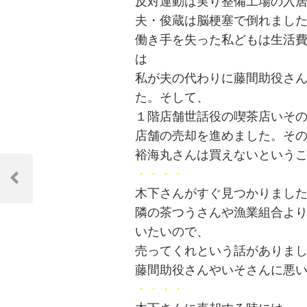
反対運動は実り整備工場の入
夫・俊蔵は脳梗塞で倒れまし
働き手を失った私どもは生活
は
私が夫の代わりに藤間助役さ
た。そして、
１階店舗世話役の喫茶店いそ
店舗の売却を進めました。そ
裕海丸さんは買えないという
投
・・・・
稿
Previous
木下さんがすぐ見つかりまし
Post
ナ
隣の茶つうさんや漁業組合よ
いたいので、
ビ
売ってくれという話がありま
ゲ
藤間助役さんやいそさんに悪
ー
・・・・
シ