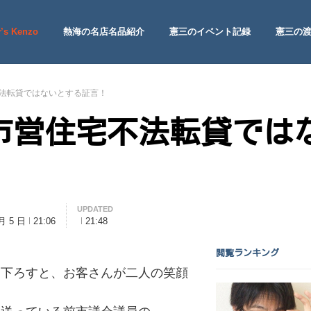
’s Kenzo
熱海の名店名品紹介
憲三のイベント記録
憲三の
 Site
法転貸ではないとする証言！
市営住宅不法転貸では
UPDATED
 月 5 日
21:06
21:48
閲覧ランキング
を下ろすと、お客さんが二人の笑顔