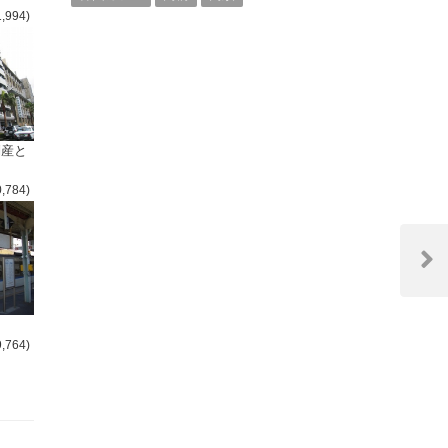
1,994)
倒産と
0,784)
Next
Post
9,764)