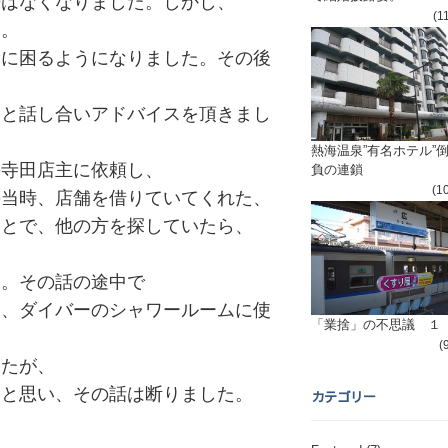
居はなくなりました。しかし、
(1
た。
費に困るようになりました。その後
んと話し合いアドバイスを頂きまし
熱海温泉”有名ホテル”
の寺田店主に依頼し、
負の連鎖
(1
の当時、店舗を借りていてくれた、
ことで、他の方を探していたら、
た。その話の途中で
り、ダイバーのシャワールームに使
「業捨」の不思議 １
(
したが、
いと思い、その話は断りました。
カテゴリー