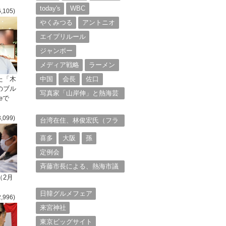
today's
WBC
6,105)
やくみつる
アントニオ
エイプリルール
ジャンボー
メディア戦略
ラーメン
た「木
中国
会長
佐口
のブル
写真家「山岸伸」と熱海芸
eで
妓衆を被写体とした撮影意
欲に迫る。（１）
3,099)
台湾在住、林俊宏氏（フラ
ンク・リン）からの投稿⑴
喜多
大阪
孫
定例会
斉藤市長による、熱海市議
会11月定例会での上程議案
（2月
に対する説明①
日韓グルメフェア
2,996)
来宮神社
東京ビッグサイト