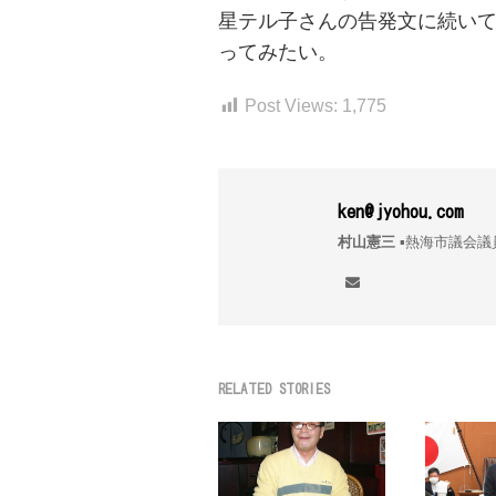
星テル子さんの告発文に続い
ってみたい。
Post Views:
1,775
ken@jyohou.com
村山憲三
▪︎熱海市議
RELATED STORIES