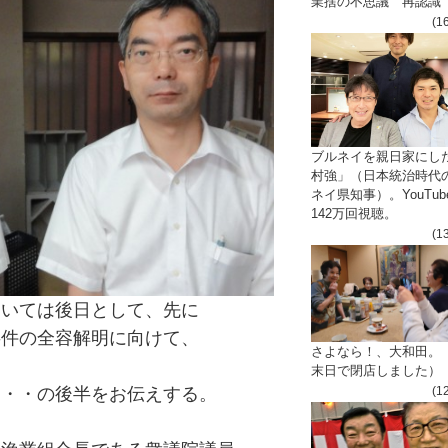
業捨の不思議 再認識
(1
ブルネイを親日家にし
村強」（日本統治時代
ネイ県知事）。YouTub
142万回視聴。
(1
ついては後日として、先に
事件の全容解明に向けて、
さよなら！、大和田。
末日で閉店しました）
(1
・・・の後半をお伝えする。