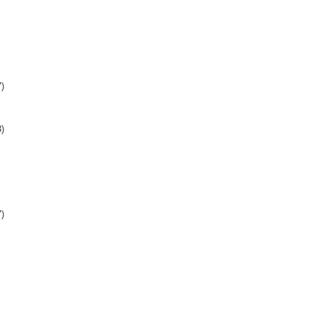
)
)
)