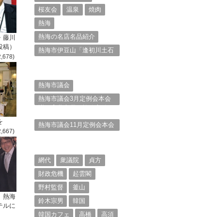
桜友会
温泉
焼肉
熱海
熱海の名店名品紹介
・藤川
投稿）
熱海市伊豆山「逢初川土石
2,678)
流災害」行政対応検証委員
会報告書と熱海市の問題意
識とは。
熱海市議会
熱海市議会3月定例会本会
議。斉藤市長の施政方針
（２）
を
熱海市議会11月定例会本会
2,667)
議。村山けんぞうの質疑質
問、「通告書」掲載。
（１）
網代
衆議院
貞方
財政危機
起雲閣
野村監督
釜山
、熱海
鈴木宗男
韓国
テルに
韓国カフェ
高橋
高須