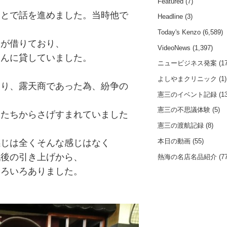
Featured
(7)
ことで話を進めました。当時他で
Headline
(3)
Today's Kenzo
(6,589)
んが借りており、
VideoNews
(1,397)
さんに貸していました。
ニュービジネス発案
(17
よしやまクリニック
(1)
あり、露天商であった為、紛争の
憲三のイベント記録
(13
憲三の不思議体験
(5)
人たちからさげすまれていました
憲三の渡航記録
(8)
本日の動画
(55)
感じは全くそんな感じはなく
戦後の引き上げから、
熱海の名店名品紹介
(77
いろいろありました。