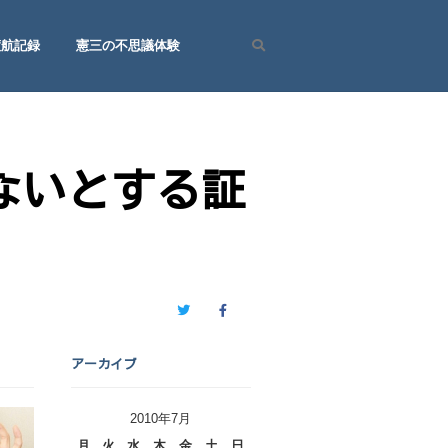
渡航記録
憲三の不思議体験
Search
ないとする証
Twitter
Facebook
アーカイブ
2010年7月
月
火
水
木
金
土
日