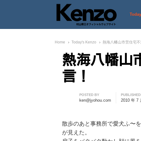
Today
村山憲三ウェブサイト
七転八起 – 村山憲三 Official
Home
Today's Kenzo
熱海八幡山市営住宅不
熱海八幡山
言！
Author
POSTED BY
PUBLISHED
ken@jyohou.com
2010 年 7
散歩のあと事務所で愛犬ふ〜
が見えた。