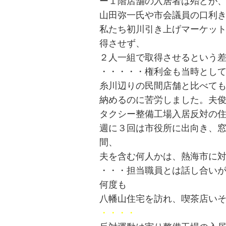
ー１階店舗の入居者は殆どが
山田弥一氏や市会議員の口利
私たち初川引き上げマーケッ
得させず、
２人一組で取得させるという
・・・・・権利金も当時とし
糸川辺りの民間店舗と比べて
納めるのに苦労しました。夫
タクシー整備工場入居反対の
週に３回は市役所に出向き、
間、
夫を含む何人かは、熱海市に
・・・担当職員とは話し合い
何度も
八幡山住宅を訪れ、喫茶店い
・・・・