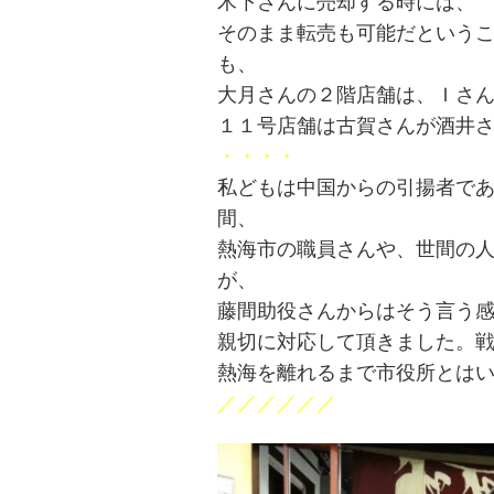
木下さんに売却する時には、
ョ
そのまま転売も可能だという
も、
ン
大月さんの２階店舗は、Ｉさ
１１号店舗は古賀さんが酒井
・・・・
私どもは中国からの引揚者で
間、
熱海市の職員さんや、世間の
が、
藤間助役さんからはそう言う
親切に対応して頂きました。
熱海を離れるまで市役所とは
／／／／／／