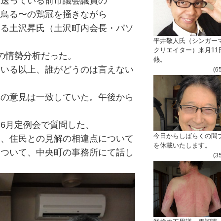
を送っている前市議会議員の
愛鳥る〜の鶏冠を掻きながら
いる土沢昇氏（土沢町内会長・パソ
平井敬人氏（シンガー
クリエイター）来月11
の情勢分析だった。
熱。
ている以上、誰がどうのは言えない
(6
への意見は一致していた。午後から
6月定例会で質問した、
今日からしばらくの間
る、住民との見解の相違点について
を休載いたします。
について、中央町の事務所にて話し
(3