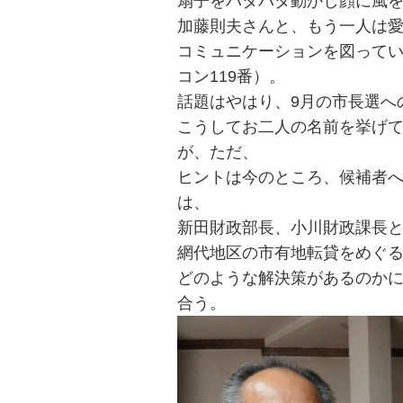
扇子をパタパタ動かし顔に風
加藤則夫さんと、もう一人は
コミュニケーションを図って
コン119番）。
話題はやはり、9月の市長選へ
こうしてお二人の名前を挙げ
が、ただ、
ヒントは今のところ、候補者
は、
新田財政部長、小川財政課長と
網代地区の市有地転貸をめぐ
どのような解決策があるのか
合う。