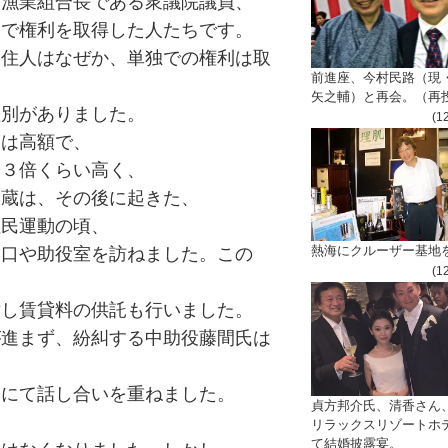
、漁業組合長である衆議院議員、
きで権利を取得した人たちです。
ト住人はなぜか、単独での権利は取
前進座、今村民路（現
矢之輔）と再会。（再
差別がありました。
(1
ては高額で、
も３倍くらい高く、
俊蔵は、その後に起きた、
住民運動の頃、
熱海にクルーザー基地
窓口や助役室を訪ねました。この
(1
対し賃貸料の供託も行いました。
が進まず、紛糾する中助役藤間氏は
そにて話し合いを重ねました。
貞方邦介氏、清香さん
リラックスリゾートホ
て結婚披露宴。