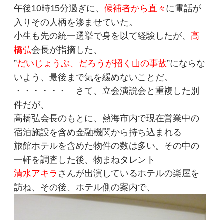
午後10時15分過ぎに、
候補者から直々
に電話が
入りその人柄を滲ませていた。
小生も先の統一選挙で身を以て経験したが、
高
橋弘
会長が指摘した、
”
だいじょうぶ、だろうが招く山の事故
”にならな
いよう、最後まで気を緩めないことだ。
・・・・・・ さて、立会演説会と重複した別
件だが、
高橋弘会長のもとに、熱海市内で現在営業中の
宿泊施設を含め金融機関から持ち込まれる
旅館ホテルを含めた物件の数は多い。その中の
一軒を調査した後、物まねタレント
清水アキラ
さんが出演しているホテルの楽屋を
訪ね、その後、ホテル側の案内で、