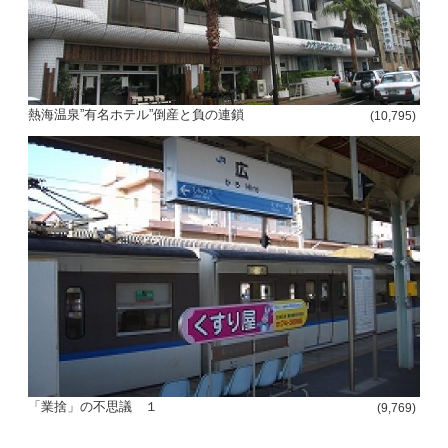
熱海温泉”有名ホテル”倒産と負の連鎖
(10,795)
「業捨」の不思議 １
(9,769)