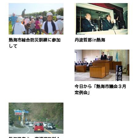
ゲ
ー
シ
ョ
熱海市総合防災訓練に参加
丹波哲郎in熱海
して
ン
今日から「熱海市議会３月
定例会」