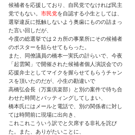
候補者を応援しており、自民党でなければ民主
党でもない。
市民党
を自認する小生としては、
選挙違反に抵触しないよう奥歯にものの詰まっ
た言い回しだが、
今度の総選挙では２カ所の事業所にその候補者
のポスターを貼らせてもらった。
また、同僚議員の橋本一実氏の計らいで、今夜
「起雲閣」で開催された候補者個人演説会での
応援弁士としてマイクを握らせてもらうチャン
スを頂いたのだが、小生の勘違いで
高橋弘会長（万葉倶楽部）と別の案件で待ち合
わせた時間とバッティングしてしまい、
橋本氏にはメールと電話で、別の関係者に対し
ては時間前に現場に出向き、
これこれこういう訳でと欠席する非礼を詫び
た。また、ありがたいことに、