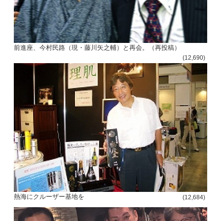
前進座、今村民路（現・藤川矢之輔）と再会。（再投稿）
(12,690)
熱海にクルーザー基地を
(12,684)