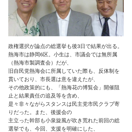
政権選択が論点の総選挙も後3日で結果が出る。
熱海市は静岡6区。小生は、市議会では無所属
（熱海市製調査会）だが、
旧自民党熱海会に所属していた際も、反体制を
貫いており、市長選は意を違えたが、
その他政策的にも、「熱海花の博覧会」開催阻
止と結果責任の追及等を含め、
是々非々ながらスタンスは民主党市民クラブ寄
りだった。また、後援会の
主立った幹部も小泉旋風が吹き荒れた前回の総
選挙でも、今回、支援を明確にした、