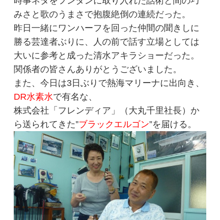
時事ネタをフンダンに取り入れた話術と間の巧
みさと歌のうまさで抱腹絶倒の連続だった。
昨日一緒にワンハーフを回った仲間の聞きしに
勝る芸達者ぶりに、人の前で話す立場としては
大いに参考と成った清水アキラショーだった。
関係者の皆さんありがとうございました。
また、今日は3日ぶりで熱海マリーナに出向き、
DR水素水
で有名な、
株式会社「フレンディア」（大丸千里社長）か
ら送られてきた”
ブラックエルゴン
”を届ける。