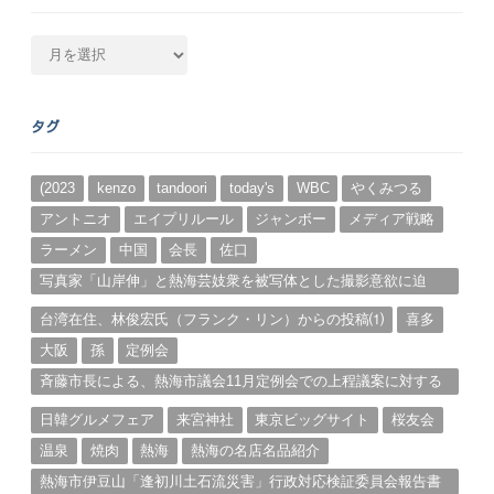
月
別
ア
ー
タグ
カ
イ
ブ
(2023
kenzo
tandoori
today's
WBC
やくみつる
アントニオ
エイプリルール
ジャンボー
メディア戦略
ラーメン
中国
会長
佐口
写真家「山岸伸」と熱海芸妓衆を被写体とした撮影意欲に迫
る。（１）
台湾在住、林俊宏氏（フランク・リン）からの投稿⑴
喜多
大阪
孫
定例会
斉藤市長による、熱海市議会11月定例会での上程議案に対する
説明①
日韓グルメフェア
来宮神社
東京ビッグサイト
桜友会
温泉
焼肉
熱海
熱海の名店名品紹介
熱海市伊豆山「逢初川土石流災害」行政対応検証委員会報告書