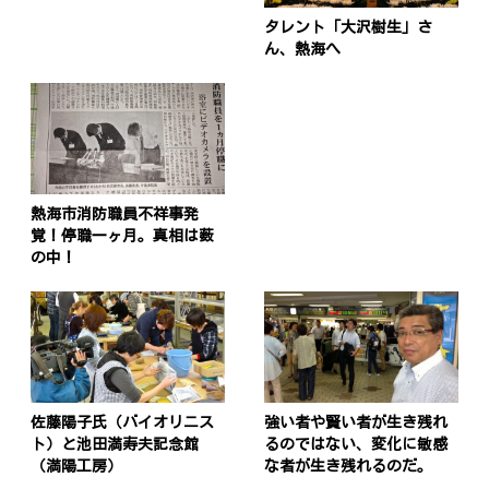
タレント「大沢樹生」さ
ん、熱海へ
熱海市消防職員不祥事発
覚！停職一ヶ月。真相は薮
の中！
投
稿
s
佐藤陽子氏（バイオリニス
強い者や賢い者が生き残れ
ナ
ト）と池田満寿夫記念館
るのではない、変化に敏感
（満陽工房）
な者が生き残れるのだ。
ビ