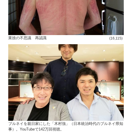
業捨の不思議 再認識
(16,115)
ブルネイを親日家にした「木村強」（日本統治時代のブルネイ県知
事）。YouTubeで142万回視聴。