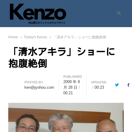
Search
村山憲三ウェブサイト
七転八起 – 村山憲三 Official Site
Home
Today's Kenzo
「清水アキラ」ショーに抱腹絶倒
「清水アキラ」ショーに
抱腹絶倒
PUBLISHED
2009 年 8
Author
POSTED BY
UPDATED
Twitter
F
ken@jyohou.com
月 28 日
00:23
00:21