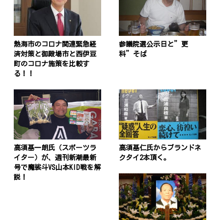
熱海市のコロナ関連緊急経
参議院選公示日と”更
済対策と御殿場市と西伊豆
科”そば
町のコロナ施策を比較す
る！！
高須基一朗氏（スポーツラ
高須基仁氏からブランドネ
イター）が、週刊新潮最新
クタイ2本頂く。
号で魔裟斗VS山本KID戦を解
説！