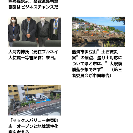
熱海温泉よ、高速道路料金
割引はビジネスチャンスだ
大河内博氏（元在ブルネイ
熱海市伊豆山”土石流災
大使館一等書記官）来日。
害”の原点、盛り土対応に
ついて県と市は、”大規模
崩落予想できず” （第三
者委員会が中間報告）
「マックスバリュー咲見町
店」オープンと地域活性化
案を考える。