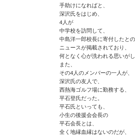
手助けになればと、
ョ
深沢氏をはじめ、
ン
4人が
中学校を訪問して、
中島洋一郎校長に寄付したと
ニュースが掲載されており、
何となく心が洗われる思いが
また、
その4人のメンバーの一人が、
深沢氏の友人で、
西熱海ゴルフ場に勤務する、
平石登氏だった。
平石氏といっても、
小生の後援会会長の
平石会長とは、
全く地縁血縁はないのだが、