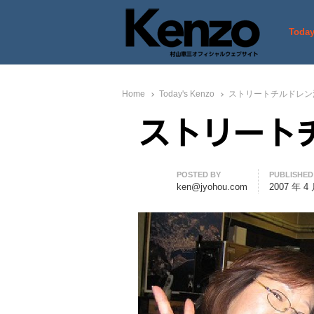
Today
村山憲三ウェブサイト
七転八起 – 村山憲三 Official
Home
Today's Kenzo
ストリートチルドレン
ストリート
Author
POSTED BY
PUBLISHED
ken@jyohou.com
2007 年 4