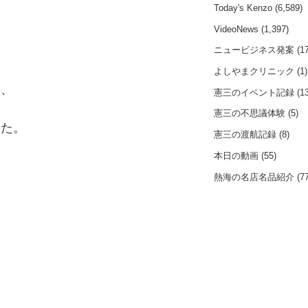
Today's Kenzo
(6,589)
VideoNews
(1,397)
ニュービジネス発案
(17
よしやまクリニック
(1)
の、
憲三のイベント記録
(13
憲三の不思議体験
(5)
した。
憲三の渡航記録
(8)
本日の動画
(55)
熱海の名店名品紹介
(77