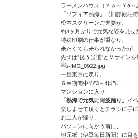
ラーメンハウス（Ｙａ～Ｙa～
「ソフィア熱海」（旧静観荘
松本スクリーンご夫妻が、
約3ヶ月ぶりで元気な姿を見せ
特殊印刷の仕事が重なり、
来たくても来られなかったが
先ずは”祝う当選”とＶサイン
一旦東京に戻り、
ＧＷ期間中の”3～4日”に、
マンションに入り、
「熱海で元気に阿波踊り」
イ
楽しませて頂くとチラシに手
お二人が帰り、
パソコンに向かう前に、
地元紙（伊豆毎日新聞）に目