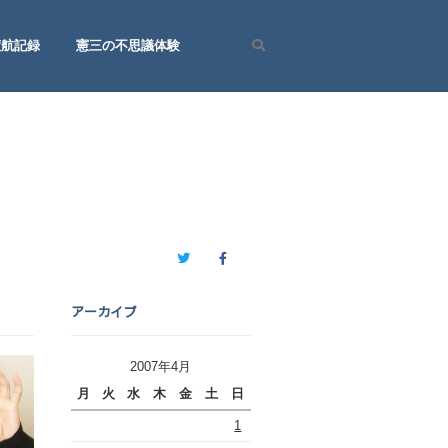
渡航記録
憲三の不思議体験
Search
Twitter
Facebook
アーカイブ
2007年4月
月
火
水
木
金
土
日
1