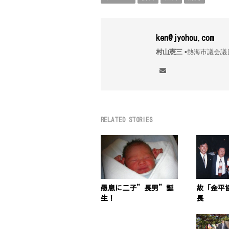
ken@jyohou.com
村山憲三
▪︎熱海市議
RELATED STORIES
愚息に二子”長男”誕
故「金平
生！
長