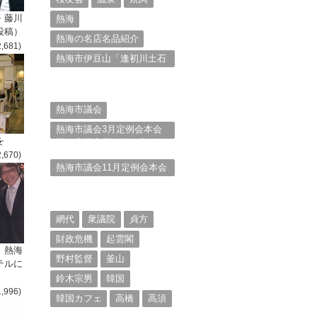
・藤川
熱海
投稿）
熱海の名店名品紹介
2,681)
熱海市伊豆山「逢初川土石
流災害」行政対応検証委員
会報告書と熱海市の問題意
識とは。
熱海市議会
熱海市議会3月定例会本会
を
議。斉藤市長の施政方針
2,670)
（２）
熱海市議会11月定例会本会
議。村山けんぞうの質疑質
問、「通告書」掲載。
（１）
網代
衆議院
貞方
財政危機
起雲閣
、熱海
野村監督
釜山
テルに
鈴木宗男
韓国
1,996)
韓国カフェ
高橋
高須