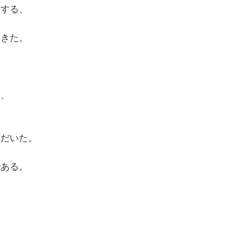
籍する、
てきた。
際、
ただいた。
である。