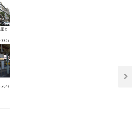
倒産と
0,785)
Next
Post
9,764)