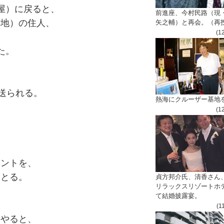
屋）に戻ると、
前進座、今村民路（現
跡地）の住人、
矢之輔）と再会。（再
(1
た。
、
を送られる。
熱海にクルーザー基地
(1
ベントを、
にとる。
貞方邦介氏、清香さん
リラックスリゾートホ
て結婚披露宴。
(1
をやると、