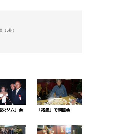
会議員（5期）
協栄ジム」会
「猪鍋」で親睦会