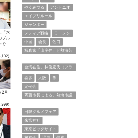
やくみつる
アントニオ
エイプリルール
ジャンボー
た「木
メディア戦略
ラーメン
のブル
中国
会長
佐口
eで
写真家「山岸伸」と熱海芸
3,102)
妓衆を被写体とした撮影意
欲に迫る。（１）
台湾在住、林俊宏氏（フラ
ンク・リン）からの投稿⑴
喜多
大阪
孫
定例会
（2月
斉藤市長による、熱海市議
会11月定例会での上程議案
2,999)
に対する説明①
日韓グルメフェア
来宮神社
東京ビッグサイト
桜友会
温泉
焼肉