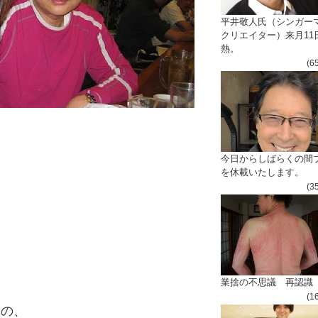
平井敬人氏（シンガー
クリエイター）来月11
熱。
(6
今日からしばらくの間
を休載いたします。
(3
業捨の不思議 再認識
(1
ての、