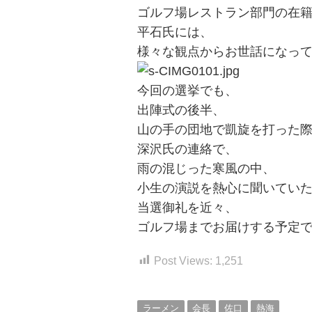
ゴルフ場レストラン部門の在
平石氏には、
様々な観点からお世話になっ
今回の選挙でも、
出陣式の後半、
山の手の団地で凱旋を打った
深沢氏の連絡で、
雨の混じった寒風の中、
小生の演説を熱心に聞いてい
当選御礼を近々、
ゴルフ場までお届けする予定
Post Views:
1,251
ラーメン
会長
佐口
熱海