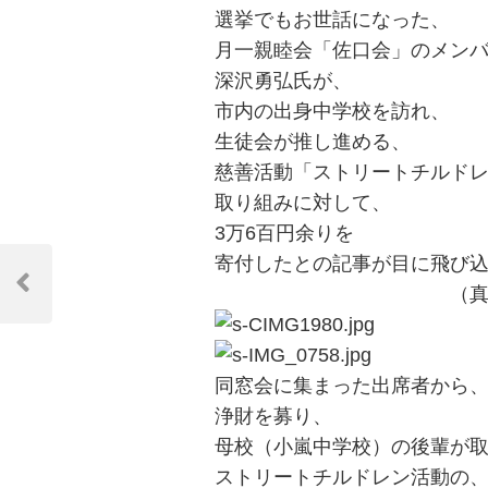
選挙でもお世話になった、
月一親睦会「佐口会」のメン
深沢勇弘氏が、
市内の出身中学校を訪れ、
生徒会が推し進める、
慈善活動「ストリートチルド
取り組みに対して、
3万6百円余りを
投
寄付したとの記事が目に飛び
（真ん中鉢巻
稿
Previous
Post
ナ
ビ
同窓会に集まった出席者から
ゲ
浄財を募り、
ー
母校（小嵐中学校）の後輩が
ストリートチルドレン活動の
シ