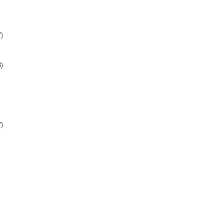
)
)
)