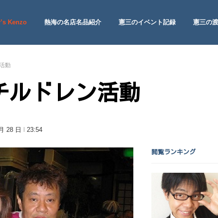
’s Kenzo
熱海の名店名品紹介
憲三のイベント記録
憲三の
 Site
活動
チルドレン活動
 月 28 日
23:54
閲覧ランキング