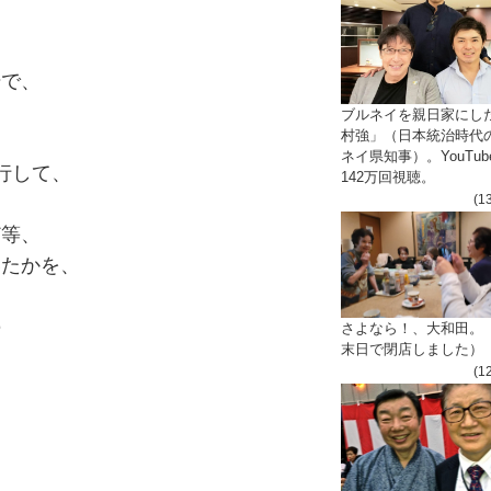
場で、
ブルネイを親日家にし
村強」（日本統治時代
ネイ県知事）。YouTub
行して、
142万回視聴。
(1
ど等、
いたかを、
の
さよなら！、大和田。
末日で閉店しました）
。
(1
、