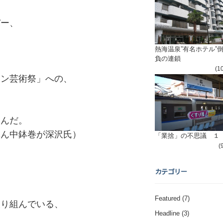
バー、
熱海温泉”有名ホテル”
負の連鎖
(1
レン芸術祭」への、
込んだ。
が深沢氏）
「業捨」の不思議 １
(
カテゴリー
、
Featured
(7)
取り組んでいる、
Headline
(3)
、