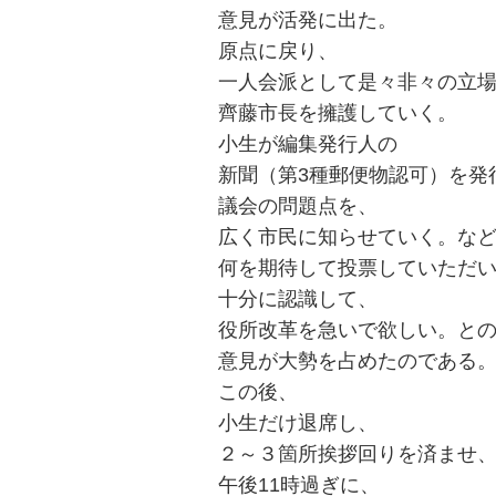
意見が活発に出た。
原点に戻り、
一人会派として是々非々の立
齊藤市長を擁護していく。
小生が編集発行人の
新聞（第3種郵便物認可）を発
議会の問題点を、
広く市民に知らせていく。な
何を期待して投票していただ
十分に認識して、
役所改革を急いで欲しい。と
意見が大勢を占めたのである
この後、
小生だけ退席し、
２～３箇所挨拶回りを済ませ
午後11時過ぎに、