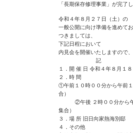
「長期保
存修理事業」が完了
令和４年８月２７日（土）の
一般公開に向け準備を進めて
つきましては、
下記日程において
内見会を開催いたしますので
記
１．
開 催
日
令和４年８月１８
２．
時
間
①午前１０時００分から午前
合）
②午後
２
時００分から
集合）
３．
場
所
旧日向家熱海別邸
４．
その
他