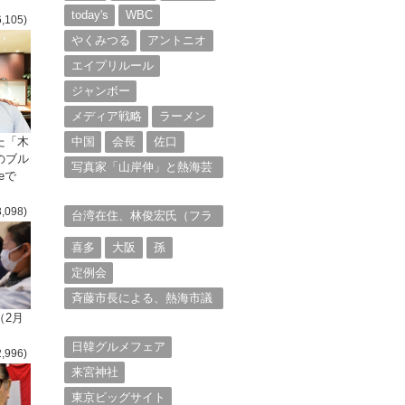
today's
WBC
6,105)
やくみつる
アントニオ
エイプリルール
ジャンボー
メディア戦略
ラーメン
た「木
中国
会長
佐口
のブル
写真家「山岸伸」と熱海芸
eで
妓衆を被写体とした撮影意
欲に迫る。（１）
3,098)
台湾在住、林俊宏氏（フラ
ンク・リン）からの投稿⑴
喜多
大阪
孫
定例会
斉藤市長による、熱海市議
会11月定例会での上程議案
（2月
に対する説明①
日韓グルメフェア
2,996)
来宮神社
東京ビッグサイト