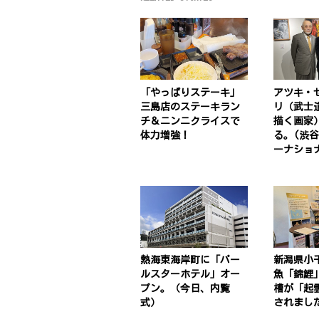
「やっぱりステーキ」
アツキ・
三島店のステーキラン
リ（武士
チ＆ニンニクライスで
描く画家
体力増強！
る。(渋
ーナショ
熱海東海岸町に「パー
新潟県小
ルスターホテル」オー
魚「錦鯉
プン。（今日、内覧
槽が「起
式）
されまし