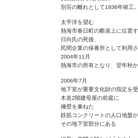
別荘の離れとして1936年竣工
太平洋を望む
熱海市春日町の断崖上に位置
投
日向氏の死後、
稿
s
民間企業の保養所として利用
ナ
2004年11月
ビ
熱海市の所有となり、翌年秋
ゲ
2006年7月
ー
地下室が重要文化財の指定を
シ
木造2階建母屋の前庭に
ョ
擁壁を兼ねた
鉄筋コンクリートの人口地盤
ン
その地下室部分にある