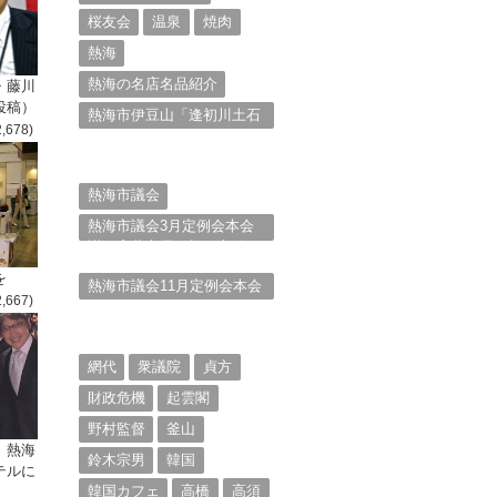
桜友会
温泉
焼肉
熱海
熱海の名店名品紹介
・藤川
投稿）
熱海市伊豆山「逢初川土石
2,678)
流災害」行政対応検証委員
会報告書と熱海市の問題意
識とは。
熱海市議会
熱海市議会3月定例会本会
議。斉藤市長の施政方針
（２）
を
熱海市議会11月定例会本会
2,667)
議。村山けんぞうの質疑質
問、「通告書」掲載。
（１）
網代
衆議院
貞方
財政危機
起雲閣
野村監督
釜山
、熱海
鈴木宗男
韓国
テルに
韓国カフェ
高橋
高須