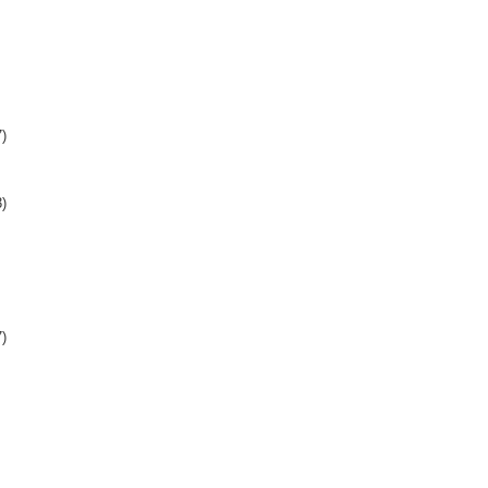
)
)
)