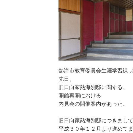
熱海市教育委員会
生涯学習課
先日、
旧日向家熱海別邸
に関する、
開館再開における
内見会の開催案内があった。
旧日向家熱海別邸につきまし
平成３０年１
２
月より進め
て