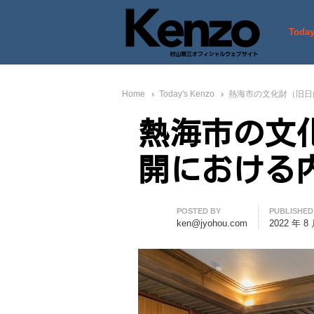
Today
村山憲三ウェブサイト
七転八起 – 村山憲三 Official
Home
Today's Kenzo
熱海市の文化財（旧日
熱海市の文
開における
Author
POSTED BY
PUBLISHED
ken@jyohou.com
2022 年 8