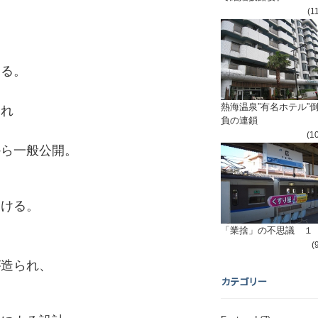
(1
。
する。
熱海温泉”有名ホテル”
され
負の連鎖
(1
から一般公開。
受ける。
「業捨」の不思議 １
(
が造られ、
カテゴリー