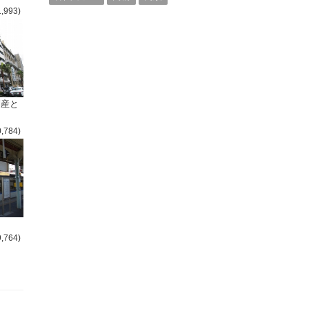
1,993)
倒産と
0,784)
9,764)