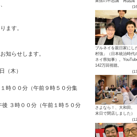
業捨の不思議 再認識
し、
(1
おります。
ブルネイを親日家にし
、お知らせします。
村強」（日本統治時代
ネイ県知事）。YouTub
142万回視聴。
日（木）
(1
１１時００分（午前９時５０分集
午後
３
時００分（午前
１
時５０分
さよなら！、大和田。
末日で閉店しました）
(1