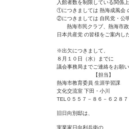
入館者数を制限している関係
①につきましては
熱海成風会
②につきましては
自民党・公
熱海市民クラブ、熱海市政
日本共産党
の皆様をご案内し
※出欠につきまして、
８月１０日（水）までに
議会事務局まで
ご連絡をお
願
【担当】
熱海市教育委員
生涯学習課
文化交流室
下田・小川
TEL０５５７－８６－６２８７
旧日向別邸は、
実業家日向利兵衛の