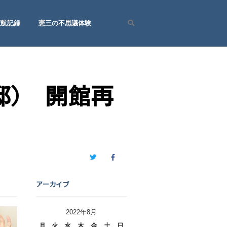
渡航記録
憲三の不思議体験
Search
邸） 開館再
Twitter
Facebook
アーカイブ
2022年8月
月
火
水
木
金
土
日