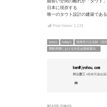
細長い空間の離れが「タウト
日本に現存する
唯一のタウト設計の建築であ
Post Views:
1,131
kenzo
today's
熱海市の文化財（旧
開館再開における内見会開催案内。
ken@jyohou.com
村山憲三
▪︎熱海市議
RELATED STORIES