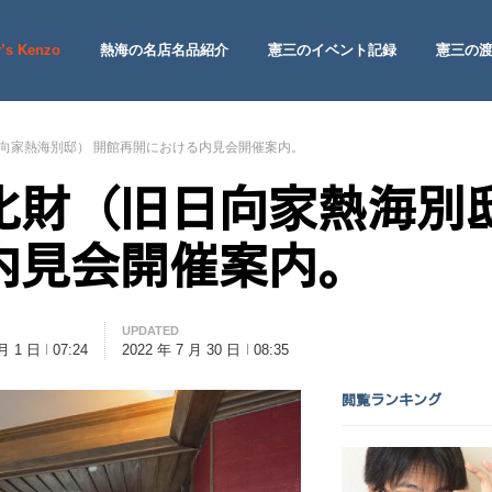
’s Kenzo
熱海の名店名品紹介
憲三のイベント記録
憲三の
 Site
向家熱海別邸） 開館再開における内見会開催案内。
化財（旧日向家熱海別
内見会開催案内。
UPDATED
 月 1 日
07:24
2022 年 7 月 30 日
08:35
閲覧ランキング