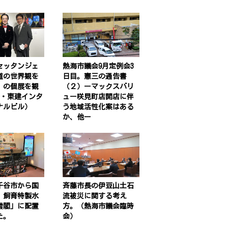
セッタンジェ
熱海市議会9月定例会3
道の世界観を
日目。憲三の通告書
）の個展を観
（２）ーマックスバリ
谷・東建インタ
ュー咲見町店開店に伴
ナルビル）
う地域活性化案はある
か、他ー
千谷市から国
斉藤市長の伊豆山土石
」飼育特製水
流被災に関する考え
雲閣」に配置
方。（熱海市議会臨時
た。
会）