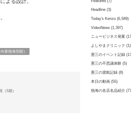
」による設計。
Featured
(7)
Headline
(3)
る。
Today's Kenzo
(6,589)
VideoNews
(1,397)
ニュービジネス発案
(17
よしやまクリニック
(1)
日向家熱海別邸）
憲三のイベント記録
(13
憲三の不思議体験
(5)
憲三の渡航記録
(8)
本日の動画
(55)
熱海の名店名品紹介
(77
会議員（5期）