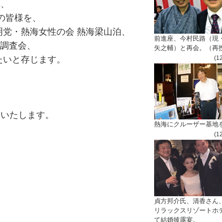
上、
の皆
様を、
明党・熱海女性の会
熱海梁山泊、
前進座、今村民路（現
調査会
、
矢之輔）と再会。（再
(1
た
いと存じます。
いいたします。
熱海にクルーザー基地
(1
貞方邦介氏、清香さん
リラックスリゾートホ
て結婚披露宴。