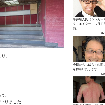
平井敬人氏（シンガー
クリエイター）来月11
熱。
(6
より、
今日からしばらくの間
を休載いたします。
(3
ては、
まい
り
ま
し
た