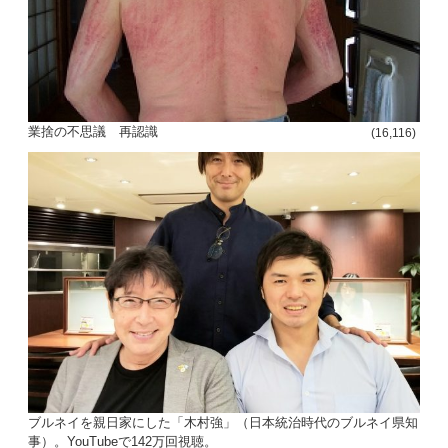
業捨の不思議 再認識
(16,116)
ブルネイを親日家にした「木村強」（日本統治時代のブルネイ県知
事）。YouTubeで142万回視聴。