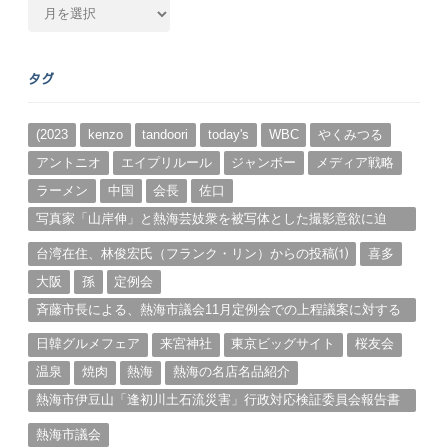
月
別
ア
ー
タグ
カ
イ
ブ
(2023
kenzo
tandoori
today's
WBC
やくみつる
アントニオ
エイプリルール
ジャンボー
メディア戦略
ラーメン
中国
会長
佐口
写真家「山岸伸」と熱海芸妓衆を被写体とした撮影意欲に迫
る。（１）
台湾在住、林俊宏氏（フランク・リン）からの投稿⑴
喜多
大阪
孫
定例会
斉藤市長による、熱海市議会11月定例会での上程議案に対する
説明①
日韓グルメフェア
来宮神社
東京ビッグサイト
桜友会
温泉
焼肉
熱海
熱海の名店名品紹介
熱海市伊豆山「逢初川土石流災害」行政対応検証委員会報告書
と熱海市の問題意識とは。
熱海市議会