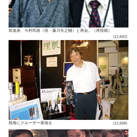
前進座、今村民路（現・藤川矢之輔）と再会。（再投稿）
(12,692)
熱海にクルーザー基地を
(12,688)