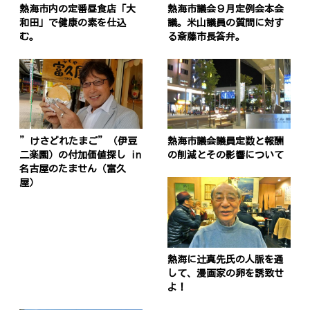
熱海市内の定番昼食店「大
熱海市議会９月定例会本会
和田」で健康の素を仕込
議。米山議員の質問に対す
む。
る斎藤市長答弁。
”けさどれたまご”（伊豆
熱海市議会議員定数と報酬
二楽園）の付加価値探し in
の削減とその影響について
名古屋のたません（富久
屋）
熱海に辻真先氏の人脈を通
して、漫画家の卵を誘致せ
よ！