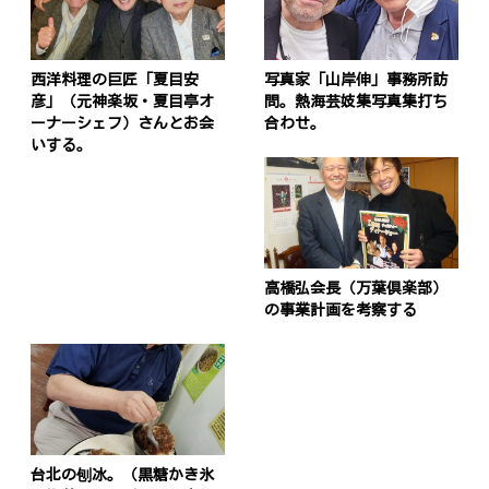
西洋料理の巨匠「夏目安
写真家「山岸伸」事務所訪
彦」（元神楽坂・夏目亭オ
問。熱海芸妓集写真集打ち
ーナーシェフ）さんとお会
合わせ。
いする。
高橋弘会長（万葉倶楽部）
の事業計画を考察する
投
稿
s
ナ
台北の刨冰。（黒糖かき氷