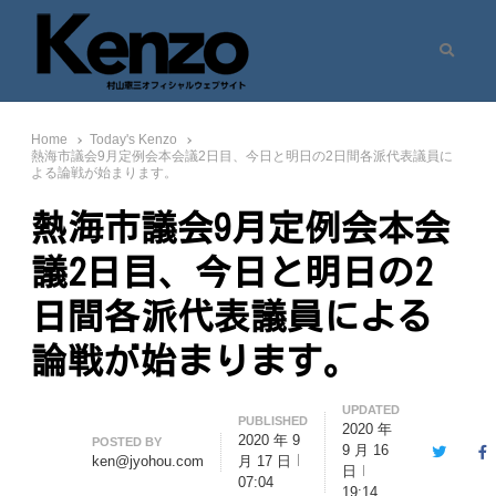
Search
村山憲三ウェブサイト
七転八起 – 村山憲三 Official Site
Home
Today's Kenzo
熱海市議会9月定例会本会議2日目、今日と明日の2日間各派代表議員に
よる論戦が始まります。
熱海市議会9月定例会本会
議2日目、今日と明日の2
日間各派代表議員による
論戦が始まります。
UPDATED
PUBLISHED
2020 年
2020 年 9
Author
POSTED BY
9 月 16
Twitter
F
ken@jyohou.com
月 17 日
日
07:04
19:14