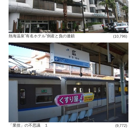
熱海温泉”有名ホテル”倒産と負の連鎖
(10,796)
「業捨」の不思議 １
(9,772)