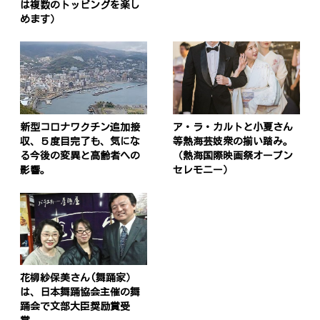
は複数のトッピングを楽し
ビ
めます）
ゲ
ー
シ
ョ
新型コロナワクチン追加接
ア・ラ・カルトと小夏さん
ン
収、５度目完了も、気にな
等熱海芸妓衆の揃い踏み。
る今後の変異と高齢者への
（熱海国際映画祭オープン
影響。
セレモニー）
花柳紗保美さん(舞踊家）
は、日本舞踊協会主催の舞
踊会で文部大臣奨励賞受