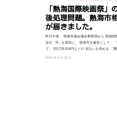
「熱海国際映画祭」
後処理問題。熱海市
が届きました。
昨日午後、 熱海市議会議会事務局から 熱海国
会社「R」を原告に、 熱海市を被告として、 「
て、 931万8,634円などの 支払いを求める 「費
2020 年 9 月 16 日