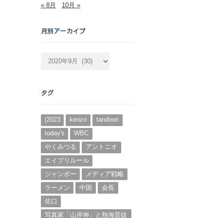
« 8月
10月 »
月別アーカイブ
月
別
ア
ー
タグ
カ
イ
ブ
(2023
kenzo
tandoori
today's
WBC
やくみつる
アントニオ
エイプリルール
ジャンボー
メディア戦略
ラーメン
中国
会長
佐口
写真家「山岸伸」と熱海芸妓