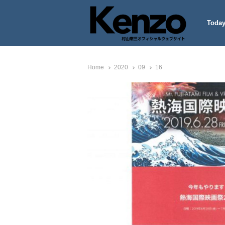
Today
村山憲三ウェブサイト
七転八起 – 村山憲三 Official
Home
2020
09
16