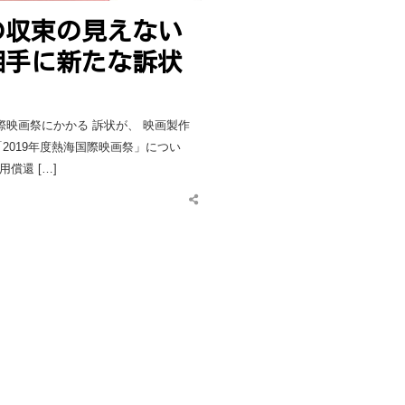
の収束の見えない
相手に新たな訴状
際映画祭にかかる 訴状が、 映画製作
2019年度熱海国際映画祭」につい
用償還 […]
Share
this
post