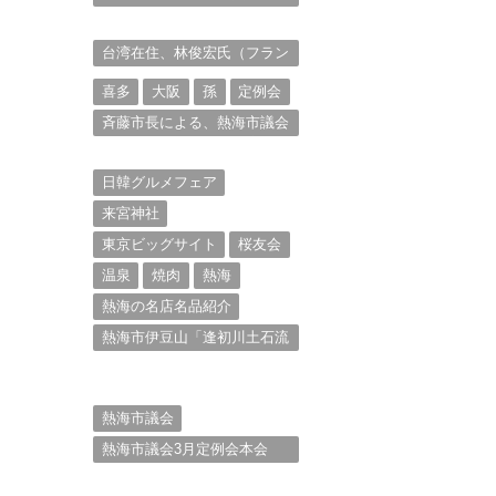
衆を被写体とした撮影意欲に
迫る。（１）
台湾在住、林俊宏氏（フラン
ク・リン）からの投稿⑴
喜多
大阪
孫
定例会
斉藤市長による、熱海市議会
11月定例会での上程議案に対
する説明①
日韓グルメフェア
来宮神社
東京ビッグサイト
桜友会
温泉
焼肉
熱海
熱海の名店名品紹介
熱海市伊豆山「逢初川土石流
災害」行政対応検証委員会報
告書と熱海市の問題意識と
は。
熱海市議会
熱海市議会3月定例会本会
議。斉藤市長の施政方針
（２）