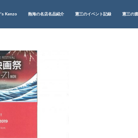
’s Kenzo
熱海の名店名品紹介
憲三のイベント記録
憲三の
 Site