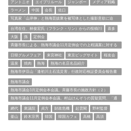
アントニオ
エイプリルール
ジャンボー
メディア戦略
ラーメン
中国
会長
佐口
写真家「山岸伸」と熱海芸妓衆を被写体とした撮影意欲に迫
る。（１）
台湾在住、林俊宏氏（フランク・リン）からの投稿⑴
喜多
大阪
孫
定例会
斉藤市長による、熱海市議会11月定例会での上程議案に対する
説明①
日韓グルメフェア
来宮神社
東京ビッグサイト
桜友会
温泉
焼肉
熱海
熱海の名店名品紹介
熱海市伊豆山「逢初川土石流災害」行政対応検証委員会報告書
と熱海市の問題意識とは。
熱海市議会
熱海市議会3月定例会本会議。斉藤市長の施政方針（２）
熱海市議会11月定例会本会議。村山けんぞうの質疑質問、「通
告書」掲載。（１）
網代
衆議院
貞方
財政危機
起雲閣
野村監督
釜山
鈴木宗男
韓国
韓国カフェ
高橋
高須