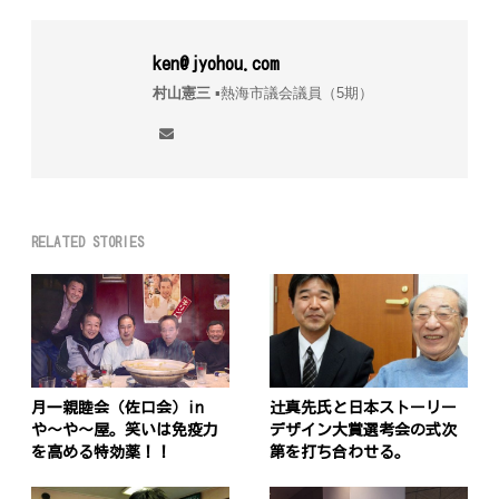
ken@jyohou.com
村山憲三
▪︎熱海市議会議員（5期）
RELATED STORIES
月一親睦会（佐口会）in
辻真先氏と日本ストーリー
や〜や〜屋。笑いは免疫力
デザイン大賞選考会の式次
を高める特効薬！！
第を打ち合わせる。