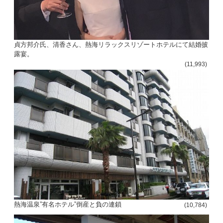
貞方邦介氏、清香さん、熱海リラックスリゾートホテルにて結婚披
露宴。
(11,993)
熱海温泉”有名ホテル”倒産と負の連鎖
(10,784)