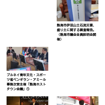
投
稿
s
熱海市伊豆山土石流災害、
ナ
盛り土に関する調査報告。
ビ
（熱海市議会全員説明会開
催）
ゲ
ー
シ
ョ
ン
ブルネイ青年文化・スポー
ツ省ペンギラン・アミール
事務次官主催「熱海ホスト
タウン会議」①