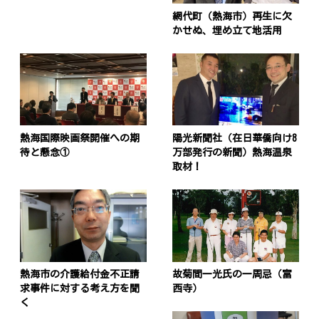
網代町（熱海市）再生に欠
かせぬ、埋め立て地活用
熱海国際映画祭開催への期
陽光新聞社（在日華僑向け8
待と懸念①
万部発行の新聞）熱海温泉
取材！
熱海市の介護給付金不正請
故菊間一光氏の一周忌（富
求事件に対する考え方を聞
西寺）
く