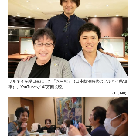
ブルネイを親日家にした「木村強」（日本統治時代のブルネイ県知
事）。YouTubeで142万回視聴。
(13,098)