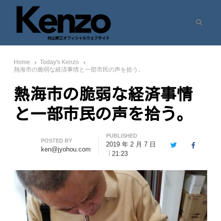
Search
村山憲三ウェブサイト
七転八起 – 村山憲三 Official Site
Home
Today's Kenzo
熱海市の脆弱な経済事情と一部市民の声を拾う。
熱海市の脆弱な経済事情
と一部市民の声を拾う。
PUBLISHED
Author
POSTED BY
2019 年 2 月 7 日
Twitter
Facebook
ken@jyohou.com
21:23