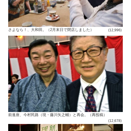
さよなら！、大和田。（2月末日で閉店しました）
(12,996)
前進座、今村民路（現・藤川矢之輔）と再会。（再投稿）
(12,678)