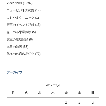
VideoNews
(1,397)
ニュービジネス発案
(17)
よしやまクリニック
(1)
憲三のイベント記録
(13)
憲三の不思議体験
(5)
憲三の渡航記録
(8)
本日の動画
(55)
熱海の名店名品紹介
(77)
アーカイブ
2019年2月
月
火
水
木
金
土
日
1
2
3